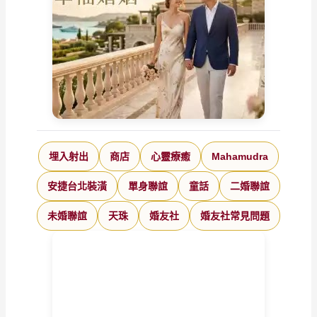
埋入射出
商店
心靈療癒
Mahamudra
安捷台北裝潢
單身聯誼
童話
二婚聯誼
未婚聯誼
天珠
婚友社
婚友社常見問題