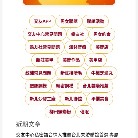
交友APP
男女聯誼
聯誼活動
交友中心常見問題
婚友社
男女約會
婚友社常見問題
頌缽音療
美睫店
新莊美甲
美睫作品
美甲店
紋繡常見問題
新莊接睫毛
牛樟芝滴丸
塑膠鋼模
精密鋼模
台北裝潢推薦
新北沙發工廠
新北聯誼
平價美食
柳州螺螄粉
催眠
近期文章
交友中心私密語音情人推薦台北未婚聯誼首選 專屬