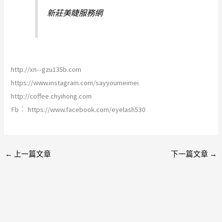
新莊美睫服務網
http://xn--gzu135b.com
https://www.instagram.com/sayyoumeimei
http://coffee.chyihong.com
Fb︰ https://www.facebook.com/eyelash530
←
上一篇文章
下一篇文章
→