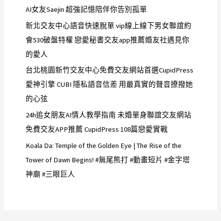
AI女友Saejin 超強記憶陪伴你告別孤單
新北交友中心語音快速脫單 vip線上線下男女聯誼約
會530破盤特權 戀愛秘書交友app推薦婚友社遇見你
的愛人
台北桃園新竹交友中心免費交友網站首選CupidPress
愛神引擎 CUBI 隱私語音信差 用最真實的聲音撩撥她
的心弦
24h追女朋友AI情人教學指南 未婚單身聯誼交友網站
免費交友APP推薦 CupidPress 108篇戀愛實戰
Koala Da: Temple of the Golden Eye | The Rise of the
Tower of Dawn Begins! #無尾熊打 #動畫短片 #金字塔
神廟 #三眼巨人