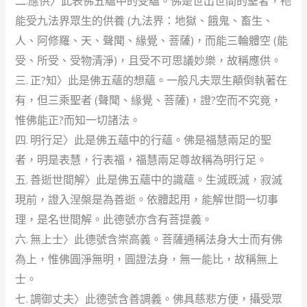
二.應供〉此表佛五蘊中的受蘊。佛是世出世間的聖者，祂
能受九法界眾生的供養 (九法界：地獄、餓鬼、畜生、
人、阿修羅、天、聲聞、緣覺、菩薩)，而能三輪體空 (能
受、所受、受物清淨)，且受不可思議妙樂，故稱應供。
三. 正?知〉此是佛五蘊的想蘊。一般凡夫眾生顛倒執著在
有，但三乘聖者 (聲聞、緣覺、菩薩)，證?空而不究竟，
惟佛能正?而知一切諸法。
四. 明行足〉此是佛五蘊中的行蘊。佛是福慧兩足的聖
者，明是表慧，行表福，福慧兩足尊故稱為明行足。
五. 善逝世間解〉此是佛五蘊中的識蘊。生滅既滅，寂滅
現前，證入涅槃是為善逝。依體起用，能解世間一切事
理，是名世間解。此德號亦含有菩提義。
六. 無上士〉此德號含崇高義。菩薩通稱法身大士而有佛
為上，惟佛圓淨無明，圓證法身，無一能比，故稱無上
士。
七. 調御丈夫〉此德號含善調義。佛具慈悲方便，攝受眾