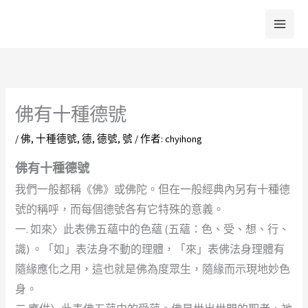
跳
至
主
要
內
容
佛有十種德號
/
佛
,
十種德號
,
德
,
德號
,
號
/ 作者:
chyihong
佛有十種德號
我們一般都稱《佛》或佛陀。但在一般經典內另有十種德
號的稱呼，而每個德號各有它特殊的意義。
一. 如來〉此表佛五蘊中的色蘊 (五蘊：色、受、想、行、
識) 。「如」表法身不動的理體，「來」表佛法身理體有
隨緣應化之用，這也就是佛為度眾生，隨緣而示現地妙色
身。