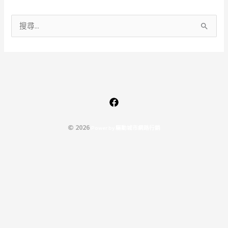
搜
尋
關
鍵
字
:
© 2026
P
o
w
e
r
b
y
驅
動
城
市
網
路
行
銷