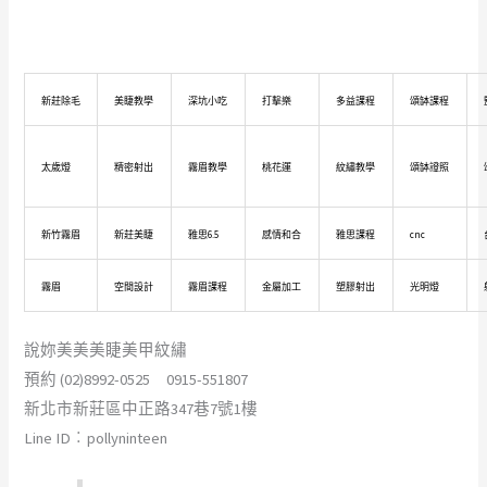
新莊除毛
美睫教學
深坑小吃
打擊樂
多益課程
頌缽課程
太歲燈
精密射出
霧眉教學
桃花運
紋繡教學
頌缽證照
新竹霧眉
新莊美睫
雅思6.5
感情和合
雅思課程
cnc
霧眉
空間設計
霧眉課程
金屬加工
塑膠射出
光明燈
說妳美美美睫美甲紋繡
預約 (02)8992-0525 0915-551807
新北市新莊區中正路347巷7號1樓
Line ID︰pollyninteen