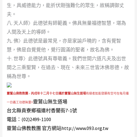
生，具威德能力，能折伏剛強難化的眾生，故稱調御丈
夫。
八. 天人師〉此德號有師範義。佛具無量福德智慧，堪為
人間及天上的導師。
九. 佛〉此德號是最常見，亦是家諭戶曉的，含有覺智
慧，佛是自覺覺他，覺行圓滿的聖者，故名為佛。
十. 世尊〉此德號具有尊敬義。我們世間六道凡夫及出世
間之三乘聖賢，在過去、現在、未來三世皆沐佛恩德，故
稱為世尊。
靈鷲山佛教教團 – 丙戌年十二月十七日攝於靈鷲山無生道場
有緣者如能發願有空可在每月播
靈鷲山無生道場
一日義工功德無量!!
台北縣貢寮鄉福連村香蘭街7-1號
電話：(02)2499-1100
靈鷲山佛教教團 官方網站
http://www.093.org.tw