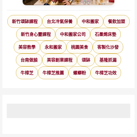
新竹頌缽課程
台北冷氣保養
中和搬家
餐飲加盟
新竹身心靈課程
中和搬家公司
石墨烯床墊
美容教學
永和搬家
桃園美食
客製化沙發
台南做臉
美容創業課程
頌缽
基隆抓漏
牛樟芝
牛樟芝推薦
螺螄粉
牛樟芝功效