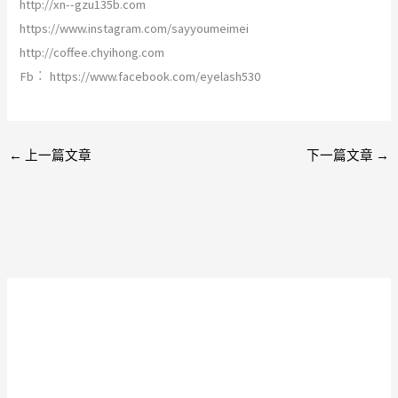
http://xn--gzu135b.com
https://www.instagram.com/sayyoumeimei
http://coffee.chyihong.com
Fb︰ https://www.facebook.com/eyelash530
←
上一篇文章
下一篇文章
→