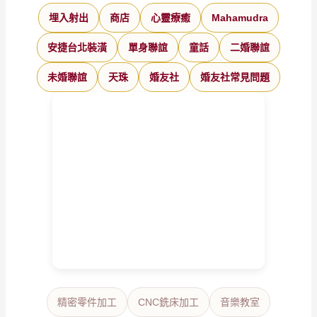
埋入射出
商店
心靈療癒
Mahamudra
安捷台北裝潢
單身聯誼
童話
二婚聯誼
未婚聯誼
天珠
婚友社
婚友社常見問題
精密零件加工
CNC銑床加工
音樂教室