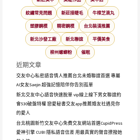
紋繡常見問題
新莊接睫毛
牛樟芝滴丸
塑膠鋼模
精密鋼模
台北裝潢推薦
新北沙發工廠
新北聯誼
平價美食
柳州螺螄粉
催眠
近期文章
交友中心私密語音情人推薦台北未婚聯誼首選 專屬
AI女友Saejin 超強記憶陪伴你告別孤單
新北交友中心語音快速脫單 vip線上線下男女聯誼約
會530破盤特權 戀愛秘書交友app推薦婚友社遇見你
的愛人
台北桃園新竹交友中心免費交友網站首選CupidPress
愛神引擎 CUBI 隱私語音信差 用最真實的聲音撩撥她