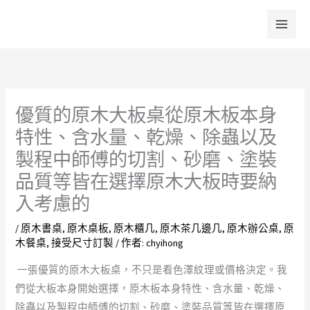
跳
至
主
要
內
容
優質的原木大板桌從原木板本身
特性、含水量、乾燥、除蟲以及
製程中師傅的切割、砂磨、塗裝
品質等皆在選擇原木大板時要納
入考慮的
/
原木書桌
,
原木桌板
,
原木櫃几
,
原木茶几邊几
,
原木辦公桌
,
原
木餐桌
,
接受尺寸訂製
/ 作者:
chyihong
一張優質的原木大板桌，不只是看色澤紋理或價格決定。我
們從大板本身開始選擇，原木板本身特性、含水量、乾燥、
除蟲以及製程中師傅的切割、砂磨、塗裝品質等皆在選擇原