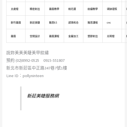
太歲燈
精密射出
霧眉教學
桃花運
紋繡教學
頌缽證照
新竹霧眉
新莊美睫
雅思6.5
感情和合
雅思課程
cnc
霧眉
空間設計
霧眉課程
金屬加工
塑膠射出
光明燈
說妳美美美睫美甲紋繡
預約 (02)8992-0525 0915-551807
新北市新莊區中正路347巷7號1樓
Line ID︰pollyninteen
新莊美睫服務網