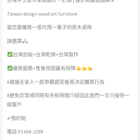
台灣手工原木家具設計。訂製 | 設計師嚴選品牌⚒
Taiwan design wood art furniture
當您要購買一張可用一輩子的原木桌時
請選擇
台灣剖板+台灣乾燥+台灣製作
優質服務+售後保固最有保障
#建議全家人一起参觀感受後再決定購買行為
#避免您等候同時有充裕時間介紹因此我們一次只接待一
組客戶
✔預約制
電話 03 668-2299