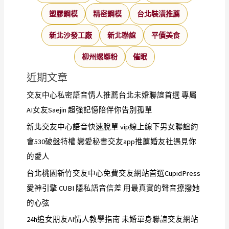
塑膠鋼模
精密鋼模
台北裝潢推薦
新北沙發工廠
新北聯誼
平價美食
柳州螺螄粉
催眠
近期文章
交友中心私密語音情人推薦台北未婚聯誼首選 專屬
AI女友Saejin 超強記憶陪伴你告別孤單
新北交友中心語音快速脫單 vip線上線下男女聯誼約
會530破盤特權 戀愛秘書交友app推薦婚友社遇見你
的愛人
台北桃園新竹交友中心免費交友網站首選CupidPress
愛神引擎 CUBI 隱私語音信差 用最真實的聲音撩撥她
的心弦
24h追女朋友AI情人教學指南 未婚單身聯誼交友網站