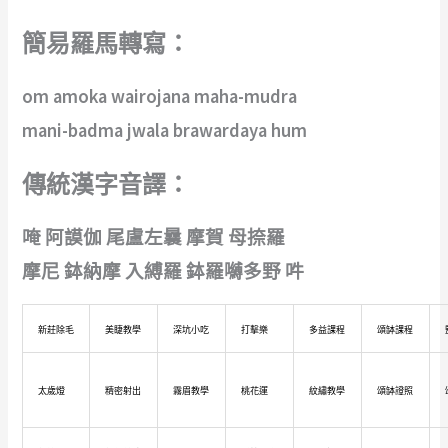
簡易羅馬轉寫：
om amoka wairojana maha-mudra
mani-badma jwala brawardaya hum
傳統漢字音譯：
唵 阿謨伽 尾盧左曩 摩賀 母捺羅
摩尼 鉢納摩 入縛羅 鉢羅嚩多野 吽
新莊除毛
美睫教學
深坑小吃
打擊樂
多益課程
頌缽課程
太歲燈
精密射出
霧眉教學
桃花運
紋繡教學
頌缽證照