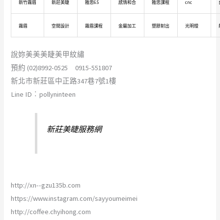
新竹霧眉
新莊美睫
雅思6.5
感情和合
雅思課程
cnc
霧眉
空間設計
霧眉課程
金屬加工
塑膠射出
光明燈
說妳美美美睫美甲紋繡
預約 (02)8992-0525 0915-551807
新北市新莊區中正路347巷7號1樓
Line ID︰pollyninteen
新莊美睫服務網
http://xn--gzu135b.com
https://www.instagram.com/sayyoumeimei
http://coffee.chyihong.com