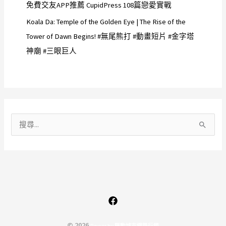
免費交友APP推薦 CupidPress 108篇戀愛實戰
Koala Da: Temple of the Golden Eye | The Rise of the
Tower of Dawn Begins! #無尾熊打 #動畫短片 #金字塔
神廟 #三眼巨人
搜
尋
關
鍵
字
:
© 2026
P
o
w
e
r
b
y
驅
動
城
市
網
路
行
銷