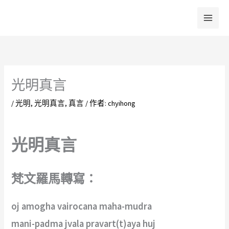
跳
至
主
要
內
容
光明真言
/
光明
,
光明真言
,
真言
/ 作者:
chyihong
光明真言
梵文羅馬轉寫：
oj amogha vairocana maha-mudra
mani-padma jvala pravart(t)aya huj