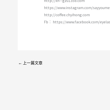
http://xn--gzu135b.com
https://www.instagram.com/sayyoume
http://coffee.chyihong.com
Fb︰ https://www.facebook.com/eyela
←
上一篇文章