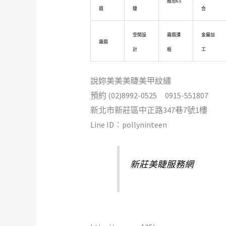
雅思6.5
眉
睫
合
空間設
霧眉課
金屬加
霧眉
計
程
工
說妳美美美睫美甲紋繡
預約 (02)8992-0525 0915-551807
新北市新莊區中正路347巷7號1樓
Line ID︰pollyninteen
新莊美睫服務網