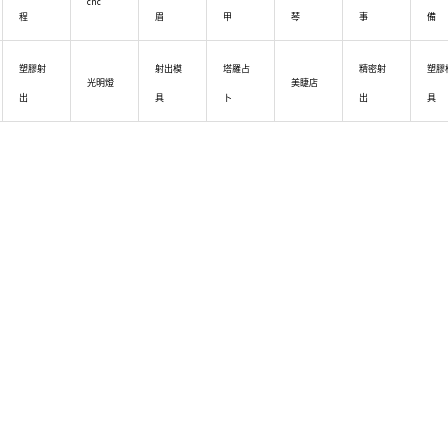
cnc
程
眉
甲
琴
事
備
塑膠射
射出模
塔羅占
精密射
塑膠
光明燈
美睫店
出
具
卜
出
具