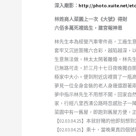
深入廟影：
http://photo.xuite.net/et
林姓商人菜園上一次《大號》得財
六佰多萬死裡逃生，建宮報神恩
林先生本為經營汽車零件商，工廠生
套牢又沉迷簽賭六合彩，越陷越深，
生意無法做，林太太鬧著離婚，林先
已無路可走，於三月十七日夜晚獨自
極家中大小。便到附近店裡買了一瓶
夢見一位全身金裝的老人身邊還跟著
夢中指示林先生不用想不開，回家自
家，行經八里西濱公路時忽感肚子一
菜園中有一舊屋，即跑到舊屋方便，
【02.03.04.25】本就好賭的他
【02.03.04.25】乘十，當晚果真