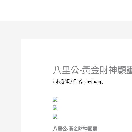
跳
至
主
要
內
容
八里公-黃金財神顯
/
未分類
/ 作者:
chyihong
八里公-黃金財神顯靈