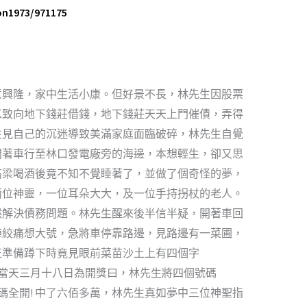
on1973/971175
意興隆，家中生活小康。但好景不長，林先生因股票
以致向地下錢莊借錢，地下錢莊天天上門催債，弄得
生見自己的沉迷導致美滿家庭面臨破碎，林先生自覺
開著車行至林口發電廠旁的海邊，本想輕生，卻又思
高梁喝酒後竟不知不覺睡著了，並做了個奇怪的夢，
兩位神靈，一位耳朵大大，及一位手持拐杖的老人。
然解決債務問題。林先生醒來後半信半疑，開著車回
陣絞痛想大號，急將車停靠路邊，見路邊有一菜圃，
正準備蹲下時竟見眼前菜苗沙土上有四個字
即刻想到當天三月十八日為開獎曰，林先生將四個號碼
四個號碼全開! 中了六佰多萬，林先生真如夢中三位神聖指