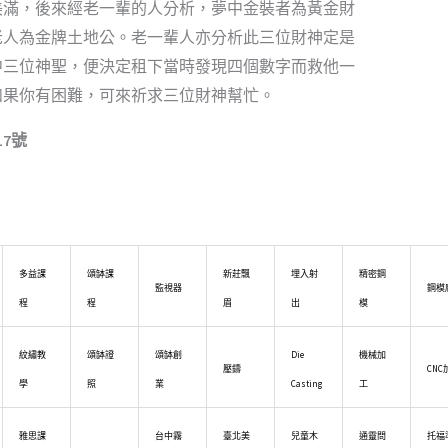
美滿，後來經老一輩的人分析，夢中金裝者為黃金財
老人為金牌土地公。老一輩人亦分析此三位財神定是
中三位神聖，便決定租下當時發現四個數字而救他一
如果你有困難，可來祈求三位財神幫忙。
7號
多益課
頌缽課
新莊飄
埋入射
精密鋼
監視器
鋼模
程
程
眉
出
模
紋繡教
頌缽證
頌缽創
Die
機械加
壓鑄
CNC
學
照
業
Casting
工
雅思課
台中霧
臺北美
兒童木
通靈問
托福