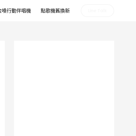
金嗓行動伴唱機
點歌機舊換新
Line Talk