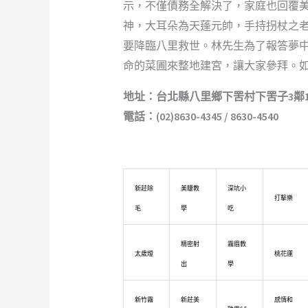
示，不僅債務全解決了，家庭也回覆
神，大耳朵為天蓬元帥，手持拐杖之
要降臨八里救世。林先生為了報答夢
命的菜圃來整地建宮，讓大家參拜。
地址：台北縣八里鄉下罟村下罟子3鄰1
電話：(02)8630-4345 / 8630-4540
新莊除
美睫教
深坑小
打擊樂
毛
學
吃
精密射
霧眉教
太歲燈
桃花運
出
學
新竹霧
新莊美
感情和