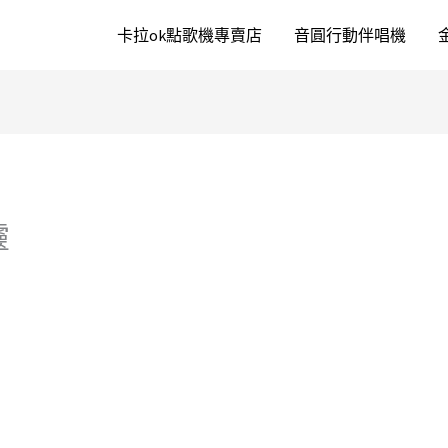
卡拉ok點歌機專賣店
音圓行動伴唱機
靈