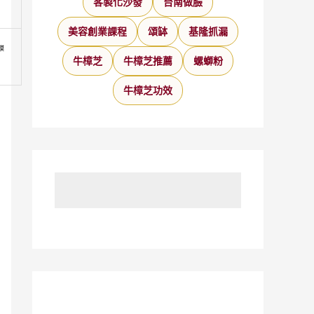
客製化沙發
台南做臉
美容創業課程
頌缽
基隆抓漏
模
牛樟芝
牛樟芝推薦
螺螄粉
牛樟芝功效