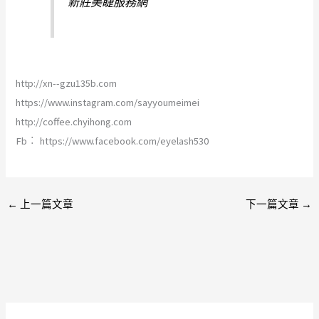
新莊美睫服務網
http://xn--gzu135b.com
https://www.instagram.com/sayyoumeimei
http://coffee.chyihong.com
Fb︰ https://www.facebook.com/eyelash530
←
上一篇文章
下一篇文章
→