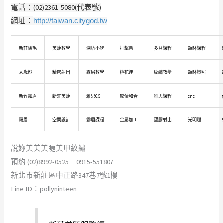
電話：(02)2361-5080(代表號)
網址：
http://taiwan.citygod.tw
新莊除毛
美睫教學
深坑小吃
打擊樂
多益課程
頌缽課程
太歲燈
精密射出
霧眉教學
桃花運
紋繡教學
頌缽證照
新竹霧眉
新莊美睫
雅思6.5
感情和合
雅思課程
cnc
霧眉
空間設計
霧眉課程
金屬加工
塑膠射出
光明燈
說妳美美美睫美甲紋繡
預約 (02)8992-0525 0915-551807
新北市新莊區中正路347巷7號1樓
Line ID︰pollyninteen