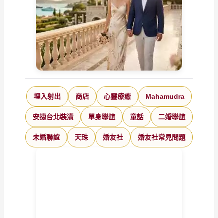
埋入射出
商店
心靈療癒
Mahamudra
安捷台北裝潢
單身聯誼
童話
二婚聯誼
未婚聯誼
天珠
婚友社
婚友社常見問題