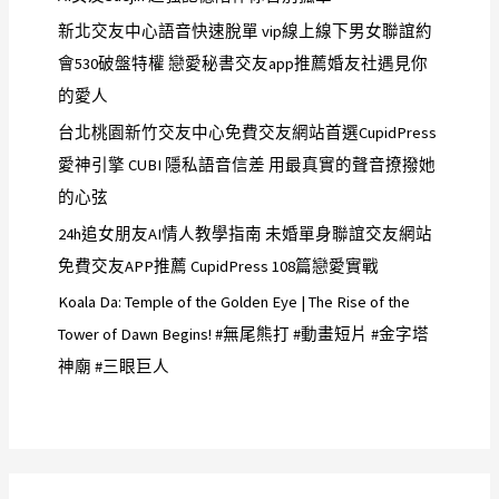
新北交友中心語音快速脫單 vip線上線下男女聯誼約
會530破盤特權 戀愛秘書交友app推薦婚友社遇見你
的愛人
台北桃園新竹交友中心免費交友網站首選CupidPress
愛神引擎 CUBI 隱私語音信差 用最真實的聲音撩撥她
的心弦
24h追女朋友AI情人教學指南 未婚單身聯誼交友網站
免費交友APP推薦 CupidPress 108篇戀愛實戰
Koala Da: Temple of the Golden Eye | The Rise of the
Tower of Dawn Begins! #無尾熊打 #動畫短片 #金字塔
神廟 #三眼巨人