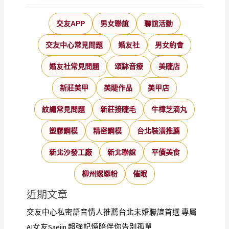
交友APP
男女聯誼
聯誼活動
交友中心常見問題
婚友社
男女約會
婚友社常見問題
頌缽音療
美睫店
新莊美甲
美睫作品
美甲店
紋繡常見問題
新莊接睫毛
牛樟芝滴丸
塑膠鋼模
精密鋼模
台北裝潢推薦
新北沙發工廠
新北聯誼
平價美食
柳州螺螄粉
催眠
近期文章
交友中心私密語音情人推薦台北未婚聯誼首選 專屬
AI女友Saejin 超強記憶陪伴你告別孤單