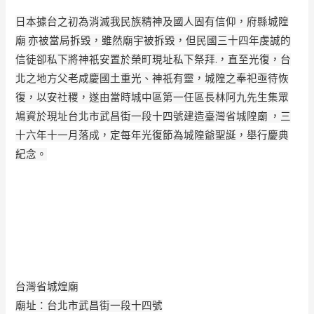
日本據台之初為消滅我民族精神及國人固有信仰，府縣城隍
廟 亦被當局拆毀，雖然廟宇被拆毀，但民國三十四年虔誠的
信徒卻私下將神祇安置於榮町現址
­私下祭拜.，直至光復，台
北之地方父老咸慶國土重光、神祇有靈，城隍之奉祀亟待恢
復，
­以安社稷，遂由當時城中區第一任區長林阿九先生集眾
鳩資於現址台北市武昌街一段十四號
­建造臺灣省城隍廟 ，三
十六年十一月落成，定每年光復節為城隍爺聖誕，舉行慶典
紀念。
台灣省城煌廟
廟址：台北市武昌街一段十四號