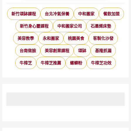
新竹頌缽課程
台北冷氣保養
中和搬家
餐飲加盟
新竹身心靈課程
中和搬家公司
石墨烯床墊
美容教學
永和搬家
桃園美食
客製化沙發
台南做臉
美容創業課程
頌缽
基隆抓漏
牛樟芝
牛樟芝推薦
螺螄粉
牛樟芝功效