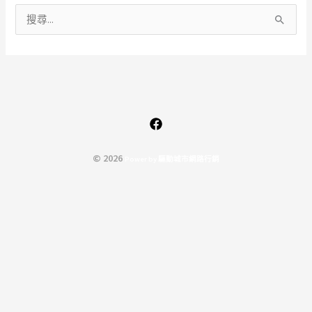
搜
尋
關
鍵
字
:
© 2026
P
o
w
e
r
b
y
驅
動
城
市
網
路
行
銷