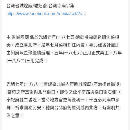
台灣省城煌廟/城煌爺-台灣寺廟宇集
https://www.facebook.com/media/set/?s…
本 省城隍廟 係於光緒元年(一八七五)清廷准福建巡撫沈葆楨
奏，成立臺北府，是年七月葆楨卸任內渡
­，臺北建城計畫即
由知府陳星聚繼續辦理，五年(一八七九)正月正式興工，八年
(一八八
­二)三用完成。
光緒七年(一八八一)籌建臺北城內府縣城隍廟 (府治撫台衙後)
(當時之府直街與北門街口，即今之延平南路與漢口街右側)，
奉祀府縣二城隍，當時地方
­官史每逢初一，十五必到廟中參
拜，祈求國泰民安，祂與台北府衙並列成內北方，有幽明共
­
治之意。