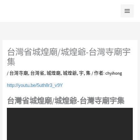
跳
至
主
要
內
容
台灣省城煌廟/城煌爺-台灣寺廟宇
集
/
台灣寺廟
,
台灣省
,
城煌廟
,
城煌爺
,
宇
,
集
/ 作者:
chyihong
http://youtu.be/5uth8r3_v9Y
台灣省城煌廟/城煌爺-台灣寺廟宇集