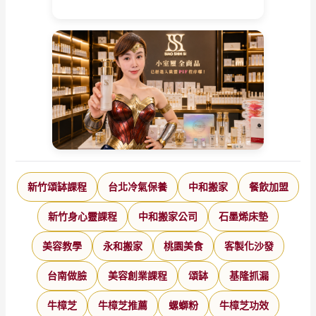
新竹頌缽課程
台北冷氣保養
中和搬家
餐飲加盟
新竹身心靈課程
中和搬家公司
石墨烯床墊
美容教學
永和搬家
桃園美食
客製化沙發
台南做臉
美容創業課程
頌缽
基隆抓漏
牛樟芝
牛樟芝推薦
螺螄粉
牛樟芝功效