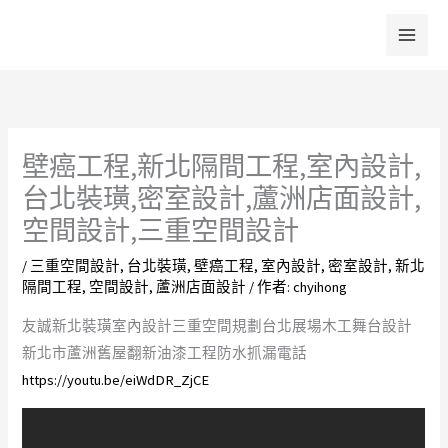
跳
至
主
要
內
容
壁癌工程,新北隔間工程,室內設計,
台北裝璜,密室設計,蘆洲店面設計,
空間設計,三重空間設計
/
三重空間設計
,
台北裝璜
,
壁癌工程
,
室內設計
,
密室設計
,
新北
隔間工程
,
空間設計
,
蘆洲店面設計
/ 作者:
chyihong
友誠新北裝璜室內設計三重空間規劃台北展場木工舞台設計
新北市蘆洲舊屋翻新油漆工程防水抓漏電話
https://youtu.be/eiWdDR_ZjCE