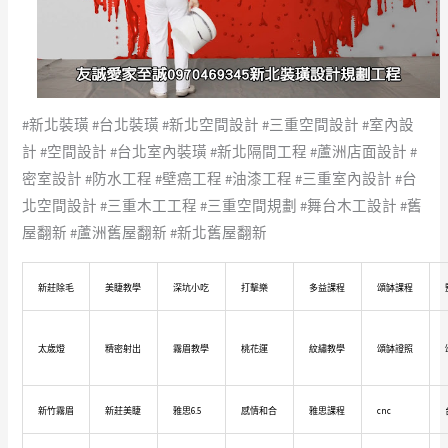
#新北裝璜 #台北裝璜 #新北空間設計 #三重空間設計 #室內設
計 #空間設計 #台北室內裝璜 #新北隔間工程 #蘆洲店面設計 #
密室設計 #防水工程 #壁癌工程 #油漆工程 #三重室內設計 #台
北空間設計 #三重木工工程 #三重空間規劃 #舞台木工設計 #舊
屋翻新 #蘆洲舊屋翻新 #新北舊屋翻新
新莊除毛
美睫教學
深坑小吃
打擊樂
多益課程
頌缽課程
太歲燈
精密射出
霧眉教學
桃花運
紋繡教學
頌缽證照
新竹霧眉
新莊美睫
雅思6.5
感情和合
雅思課程
cnc