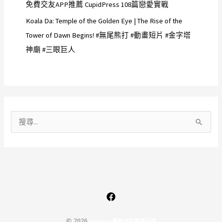
免費交友APP推薦 CupidPress 108篇戀愛實戰
Koala Da: Temple of the Golden Eye | The Rise of the
Tower of Dawn Begins! #無尾熊打 #動畫短片 #金字塔
神廟 #三眼巨人
搜
尋
關
鍵
字
:
© 2026
P
o
w
e
r
b
y
驅
動
城
市
網
路
行
銷