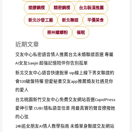
塑膠鋼模
精密鋼模
台北裝潢推薦
新北沙發工廠
新北聯誼
平價美食
柳州螺螄粉
催眠
近期文章
交友中心私密語音情人推薦台北未婚聯誼首選 專屬
AI女友Saejin 超強記憶陪伴你告別孤單
新北交友中心語音快速脫單 vip線上線下男女聯誼約
會530破盤特權 戀愛秘書交友app推薦婚友社遇見你
的愛人
台北桃園新竹交友中心免費交友網站首選CupidPress
愛神引擎 CUBI 隱私語音信差 用最真實的聲音撩撥她
的心弦
24h追女朋友AI情人教學指南 未婚單身聯誼交友網站