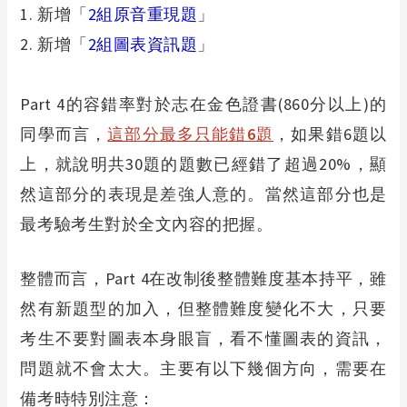
1.
新增「
2組原音重現題
」
2.
新增「
2組圖表資訊題
」
Part 4
的容錯率對於志在金色證書(860分以上)的
同學而言，
這部分最多只能錯6題
，如果錯6題以
上，就說明共30題的題數已經錯了超過20%，顯
然這部分的表現是差強人意的。當然這部分也是
最考驗考生對於
全文內容的把握。
整體而言，Part 4在改制後整體難度基本持平，雖
然有新題型的加入，但整體難度變化不大，只要
考生不要對圖表本身眼盲，看不懂圖表的資訊，
問題就不會太大。主要有以下幾個方向，需要在
備考時特別注意：