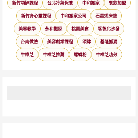
新竹頌缽課程
台北冷氣保養
中和搬家
餐飲加盟
新竹身心靈課程
中和搬家公司
石墨烯床墊
美容教學
永和搬家
桃園美食
客製化沙發
台南做臉
美容創業課程
頌缽
基隆抓漏
牛樟芝
牛樟芝推薦
螺螄粉
牛樟芝功效