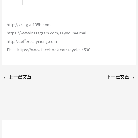
http://xn--gzu135b.com
https://www.instagram.com/sayyoumeimei
http://coffee.chyihong.com
Fb︰ https://www.facebook.com/eyelash530
←
上一篇文章
下一篇文章
→