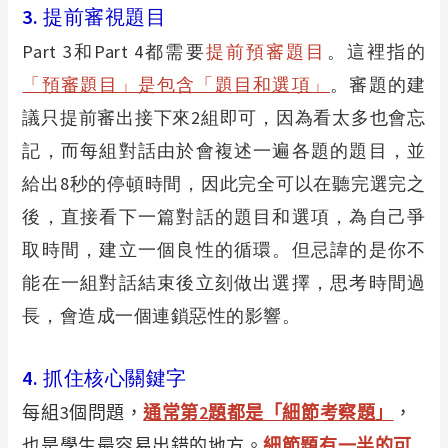
3.
提前審視題目
Part 3
和Part 4都需要
提前預審題目
。這裡指的
「預審題目」是包含「題目和選項」
。審題的建
議只提前審出接下來2組即可，因為看太多也會忘
記，而每組對話由於會複述一遍各題的題目，並
給出8秒的停頓時間，因此完全可以在聽完選完之
後，直接看下一篇對話的題目和選項，為自己爭
取時間，建立一個良性的循環。但忌諱的是你不
能在一組對話結束後立刻做出選擇，思考時間過
長，會造成一個連鎖惡性的影響。
4.
抓住核心關鍵字
每組3個問題，
通常第2題都是「細節考察題」
，
也是學生最容易出錯的地方。
細節題有一半的可