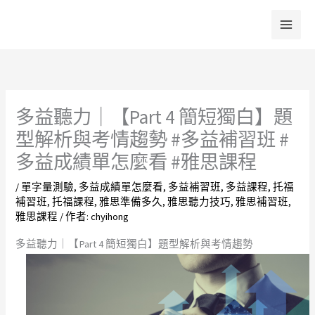
跳
至
主
要
內
容
多益聽力｜【Part 4 簡短獨白】題
型解析與考情趨勢 #多益補習班 #
多益成績單怎麼看 #雅思課程
/
單字量測驗
,
多益成績單怎麼看
,
多益補習班
,
多益課程
,
托福
補習班
,
托福課程
,
雅思準備多久
,
雅思聽力技巧
,
雅思補習班
,
雅思課程
/ 作者:
chyihong
多益聽力｜【Part 4 簡短獨白】題型解析與考情趨勢