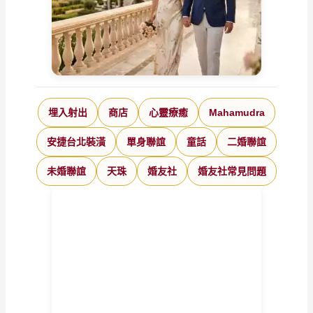
埋入射出
商店
心靈療癒
Mahamudra
安捷台北裝潢
單身聯誼
童話
二婚聯誼
未婚聯誼
天珠
婚友社
婚友社常見問題