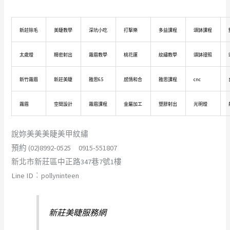
新莊除毛
美睫教學
深坑小吃
打擊樂
多益課程
頌缽課程
太歲燈
精密射出
霧眉教學
桃花運
紋繡教學
頌缽證照
新竹霧眉
新莊美睫
雅思6.5
感情和合
雅思課程
cnc
霧眉
空間設計
霧眉課程
金屬加工
塑膠射出
光明燈
說妳美美美睫美甲紋繡
預約 (02)8992-0525 0915-551807
新北市新莊區中正路347巷7號1樓
Line ID︰pollyninteen
新莊美睫服務網