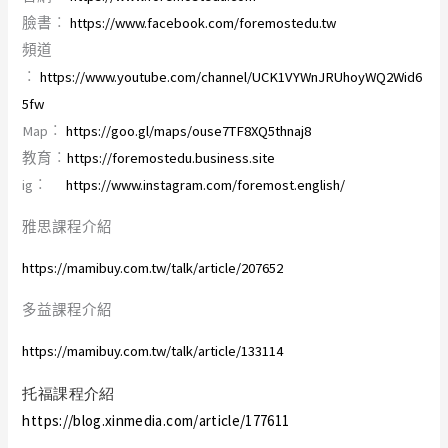
臉書︰
https://www.facebook.com/foremostedu.tw
頻道
︰
https://www.youtube.com/channel/UCK1VYWnJRUhoyWQ2Wid6
5fw
Map︰
https://goo.gl/maps/ouse7TF8XQ5thnaj8
教育︰
https://foremostedu.business.site
ig︰
https://www.instagram.com/foremost.english/
雅思課程介紹
https://mamibuy.com.tw/talk/article/207652
多益課程介紹
https://mamibuy.com.tw/talk/article/133114
托福課程介紹
https://blog.xinmedia.com/article/177611