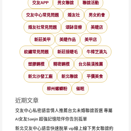
交友APP
男女聯誼
聯誼活動
交友中心常見問題
婚友社
男女約會
婚友社常見問題
頌缽音療
美睫店
新莊美甲
美睫作品
美甲店
紋繡常見問題
新莊接睫毛
牛樟芝滴丸
塑膠鋼模
精密鋼模
台北裝潢推薦
新北沙發工廠
新北聯誼
平價美食
柳州螺螄粉
催眠
近期文章
交友中心私密語音情人推薦台北未婚聯誼首選 專屬
AI女友Saejin 超強記憶陪伴你告別孤單
新北交友中心語音快速脫單 vip線上線下男女聯誼約