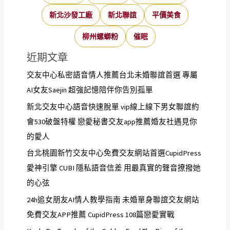
新北沙發工廠
新北聯誼
平價美食
柳州螺螄粉
催眠
近期文章
交友中心私密語音情人推薦台北未婚聯誼首選 專屬
AI女友Saejin 超強記憶陪伴你告別孤單
新北交友中心語音快速脫單 vip線上線下男女聯誼約
會530破盤特權 戀愛秘書交友app推薦婚友社遇見你
的愛人
台北桃園新竹交友中心免費交友網站首選CupidPress
愛神引擎 CUBI 隱私語音信差 用最真實的聲音撩撥她
的心弦
24h追女朋友AI情人教學指南 未婚單身聯誼交友網站
免費交友APP推薦 CupidPress 108篇戀愛實戰