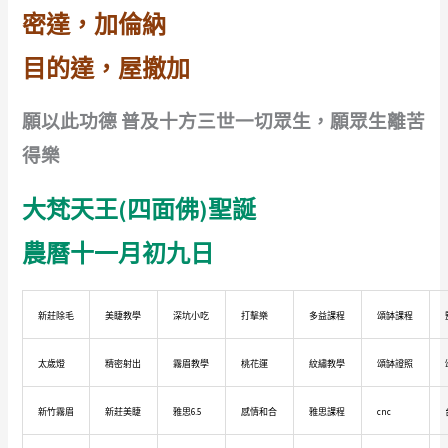
密達，加倫納
目的達，屋撤加
願以此功德 普及十方三世一切眾生，願眾生離苦
得樂
大梵天王(四面佛)聖誕
農曆十一月初九日
新莊除毛
美睫教學
深坑小吃
打擊樂
多益課程
頌缽課程
太歲燈
精密射出
霧眉教學
桃花運
紋繡教學
頌缽證照
新竹霧眉
新莊美睫
雅思6.5
感情和合
雅思課程
cnc