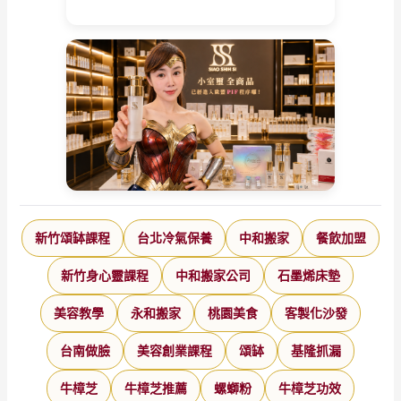
新竹頌缽課程
台北冷氣保養
中和搬家
餐飲加盟
新竹身心靈課程
中和搬家公司
石墨烯床墊
美容教學
永和搬家
桃園美食
客製化沙發
台南做臉
美容創業課程
頌缽
基隆抓漏
牛樟芝
牛樟芝推薦
螺螄粉
牛樟芝功效