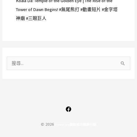
Koala Da: Temple of the Golden Eye | The Rise of the
Tower of Dawn Begins! #無尾熊打 #動畫短片 #金字塔
神廟 #三眼巨人
搜
尋
關
鍵
字
:
© 2026
P
o
w
e
r
b
y
驅
動
城
市
網
路
行
銷