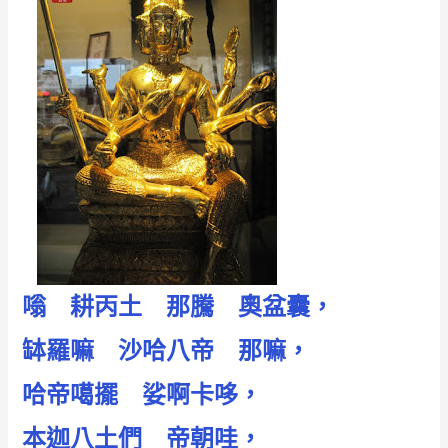
嗡 耕丙土 那騰 奧盆囊，
缽羅嘛 沙哈八帝 那嘛，
哈帝噶擺 娑啊卡哆，
本迦八土們 帝朝哇，