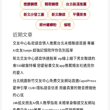
塑膠鋼模
精密鋼模
台北裝潢推薦
新北沙發工廠
新北聯誼
平價美食
柳州螺螄粉
催眠
近期文章
交友中心私密語音情人推薦台北未婚聯誼首選 專屬
AI女友Saejin 超強記憶陪伴你告別孤單
新北交友中心語音快速脫單 vip線上線下男女聯誼約
會530破盤特權 戀愛秘書交友app推薦婚友社遇見你
的愛人
台北桃園新竹交友中心免費交友網站首選CupidPress
愛神引擎 CUBI 隱私語音信差 用最真實的聲音撩撥她
的心弦
24h追女朋友AI情人教學指南 未婚單身聯誼交友網站