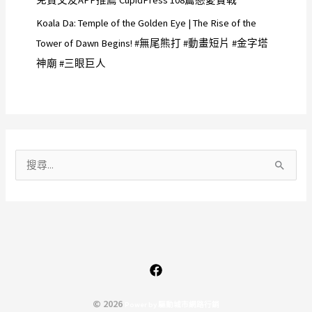
免費交友APP推薦 CupidPress 108篇戀愛實戰
Koala Da: Temple of the Golden Eye | The Rise of the
Tower of Dawn Begins! #無尾熊打 #動畫短片 #金字塔
神廟 #三眼巨人
搜
尋
關
鍵
字
:
© 2026
P
o
w
e
r
b
y
驅
動
城
市
網
路
行
銷