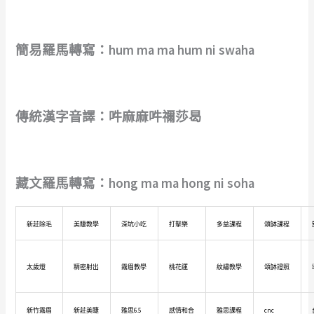
簡易羅馬轉寫：hum ma ma hum ni swaha
傳統漢字音譯：吽麻麻吽禰莎曷
藏文羅馬轉寫：hong ma ma hong ni soha
新莊除毛
美睫教學
深坑小吃
打擊樂
多益課程
頌缽課程
太歲燈
精密射出
霧眉教學
桃花運
紋繡教學
頌缽證照
新竹霧眉
新莊美睫
雅思6.5
感情和合
雅思課程
cnc