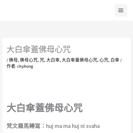
跳
至
主
要
內
容
大白傘蓋佛母心咒
/
佛母
,
佛母心咒
,
咒
,
大白傘
,
大白傘蓋佛母心咒
,
心咒
,
白傘
/
作者:
chyihong
大白傘蓋佛母心咒
梵文羅馬轉寫：huj ma ma huj ni svaha