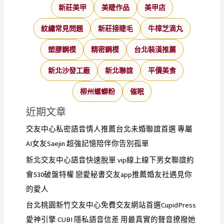
新莊美甲
美睫作品
美甲店
紋繡常見問題
新莊接睫毛
牛樟芝滴丸
塑膠鋼模
精密鋼模
台北裝潢推薦
新北沙發工廠
新北聯誼
平價美食
柳州螺螄粉
催眠
近期文章
交友中心私密語音情人推薦台北未婚聯誼首選 專屬
AI女友Saejin 超強記憶陪伴你告別孤單
新北交友中心語音快速脫單 vip線上線下男女聯誼約
會530破盤特權 戀愛秘書交友app推薦婚友社遇見你
的愛人
台北桃園新竹交友中心免費交友網站首選CupidPress
愛神引擎 CUBI 隱私語音信差 用最真實的聲音撩撥她