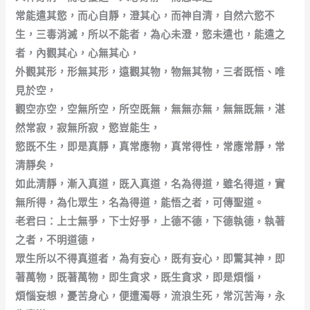
常能遣其慾，而心自靜，澄其心，而神自清，自然六慾不
生，三毒消滅，所以不能者，為心未澄，慾未遣也，能遣之
者，內觀其心，心無其心，
外觀其形，形無其形，遠觀其物，物無其物，三者既悟、唯
見於空，
觀空亦空，空無所空，所空既無，無無亦無，無無既無，湛
然常寂，寂無所寂，慾豈能生，
慾既不生，即是真靜，真常應物，真常得性，常應常靜，常
清靜矣，
如此清靜，漸入真道，既入真道，名為得道，雖名得道，實
無所得，為化眾生，名為得道，能悟之者，可傳聖道。
老君曰：上士無爭，下士好爭，上德不德，下德執德，執著
之者，不明道德，
眾生所以不得真道者，為有妄心，既有妄心，即驚其神，即
著萬物，既著萬物，即生貪求，既生貪求，即是煩惱，
煩惱妄想，憂苦身心，便遭濁辱，流浪生死，常沉苦海，永