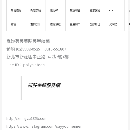
新竹霧眉
新莊美睫
雅思6.5
感情和合
雅思課程
cnc
霧眉
空間設計
霧眉課程
金屬加工
塑膠射出
光明燈
說妳美美美睫美甲紋繡
預約 (02)8992-0525 0915-551807
新北市新莊區中正路347巷7號1樓
Line ID︰pollyninteen
新莊美睫服務網
http://xn--gzu135b.com
https://www.instagram.com/sayyoumeimei