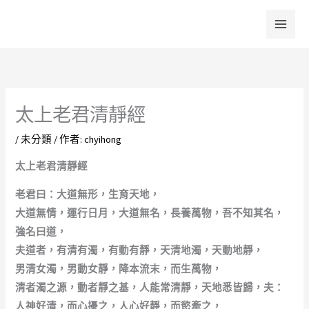
跳
至
主
要
內
容
太上老君清靜經
/
未分類
/ 作者:
chyihong
太上老君清靜經
老君曰：大道無形，生育天地，
大道無情，運行日月，大道無名，長養萬物，吾不知其名，
強名曰道，
夫道者，有清有濁，有動有靜，天清地濁，天動地靜，
男清女濁，男動女靜，降本流末，而生萬物，
清者濁之源，動者靜之基，人能常清靜，天地悉皆歸，夫：
人神好清，而心擾之，人心好靜，而慾牽之，