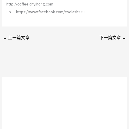
http://coffee.chyihong.com
Fb︰ https://www.facebook.com/eyelash530
←
上一篇文章
下一篇文章
→