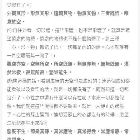
覺沒有了。)
外觀其形，形無其形，遠觀其物，物無其物，三者既悟、唯
見於空，
(你再往外看一切形體，這些形體，也不是形體了。就算是瞭
望遠處的物體，遠處的物體也不是什麼物體了。這三種
「心、形、物」都能了悟，一切都是虛幻的話。心地就唯有
一片空曠亳無一物了。)
觀空亦空，空無所空，所空既無，無無亦無，無無既無，湛
然常寂，寂無所寂，慾豈能生，
(能夠這樣的話，看到虛無的天空也是虛幻的；連這個虛幻都
能看破以及看空的話，就是一切都沒有了。既然知道一切都
沒有了，心性之中還有什麼可以存在呢？本來一切都是假
像。我們就連這些假像都不要執著，就是一片靜止的狀態
了。心性的靜止達到，連想要靜止的心都沒有的時候，慾望
怎麼能夠生出來呢?)
慾既不生，即是真靜，真常應物，真常得性，常應常靜，常
清靜矣，