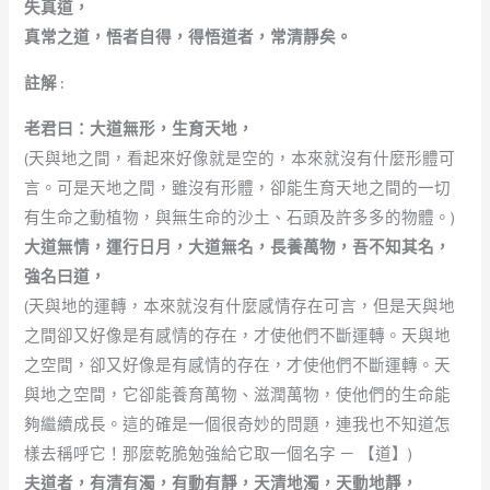
失真道，
真常之道，悟者自得，得悟道者，常清靜矣。
註解 :
老君曰：大道無形，生育天地，
(天與地之間，看起來好像就是空的，本來就沒有什麼形體可
言。可是天地之間，雖沒有形體，卻能生育天地之間的一切
有生命之動植物，與無生命的沙土、石頭及許多多的物體。)
大道無情，運行日月，大道無名，長養萬物，吾不知其名，
強名曰道，
(天與地的運轉，本來就沒有什麼感情存在可言，但是天與地
之間卻又好像是有感情的存在，才使他們不斷運轉。天與地
之空間，卻又好像是有感情的存在，才使他們不斷運轉。天
與地之空間，它卻能養育萬物、滋潤萬物，使他們的生命能
夠繼續成長。這的確是一個很奇妙的問題，連我也不知道怎
樣去稱呼它！那麼乾脆勉強給它取一個名字 － 【道】)
夫道者，有清有濁，有動有靜，天清地濁，天動地靜，