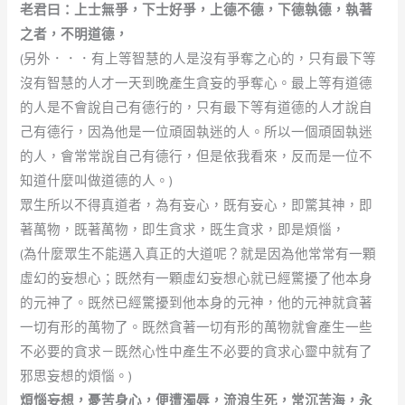
老君曰：上士無爭，下士好爭，上德不德，下德執德，執著
之者，不明道德，
(另外．．．有上等智慧的人是沒有爭奪之心的，只有最下等
沒有智慧的人才一天到晚產生貪妄的爭奪心。最上等有道德
的人是不會說自己有德行的，只有最下等有道德的人才說自
己有德行，因為他是一位頑固執迷的人。所以一個頑固執迷
的人，會常常說自己有德行，但是依我看來，反而是一位不
知道什麼叫做道德的人。)
眾生所以不得真道者，為有妄心，既有妄心，即驚其神，即
著萬物，既著萬物，即生貪求，既生貪求，即是煩惱，
(為什麼眾生不能邁入真正的大道呢？就是因為他常常有一顆
虛幻的妄想心；既然有一顆虛幻妄想心就已經驚擾了他本身
的元神了。既然已經驚擾到他本身的元神，他的元神就貪著
一切有形的萬物了。既然貪著一切有形的萬物就會產生一些
不必要的貪求－既然心性中產生不必要的貪求心靈中就有了
邪思妄想的煩惱。)
煩惱妄想，憂苦身心，便遭濁辱，流浪生死，常沉苦海，永