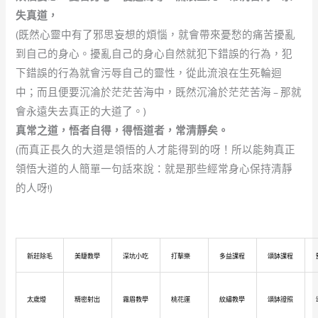
失真道，
(既然心靈中有了邪思妄想的煩惱，就會帶來憂愁的痛苦擾亂
到自己的身心。擾亂自己的身心自然就犯下錯誤的行為，犯
下錯誤的行為就會污辱自己的靈性，從此流浪在生死輪迴
中；而且便要沉淪於茫茫苦海中，既然沉淪於茫茫苦海 – 那就
會永遠失去真正的大道了。)
真常之道，悟者自得，得悟道者，常清靜矣。
(而真正長久的大道是領悟的人才能得到的呀！所以能夠真正
領悟大道的人簡單一句話來說：就是那些經常身心保持清靜
的人呀!)
新莊除毛
美睫教學
深坑小吃
打擊樂
多益課程
頌缽課程
太歲燈
精密射出
霧眉教學
桃花運
紋繡教學
頌缽證照