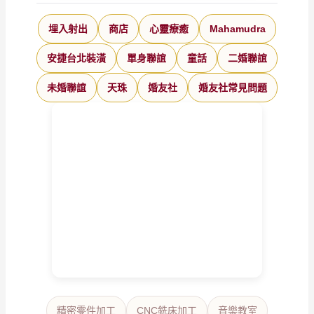
埋入射出
商店
心靈療癒
Mahamudra
安捷台北裝潢
單身聯誼
童話
二婚聯誼
未婚聯誼
天珠
婚友社
婚友社常見問題
精密零件加工
CNC銑床加工
音樂教室