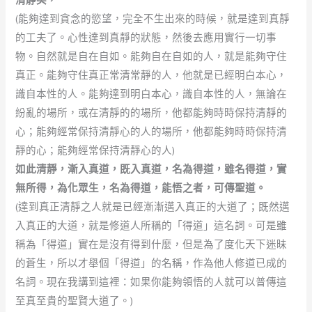
(能夠達到貪念的慾望，完全不生出來的時候，就是達到真靜
的工夫了。心性達到真靜的狀態，然後去應用實行一切事
物。自然就是自在自如。能夠自在自如的人，就是能夠守住
真正。能夠守住真正常清常靜的人，他就是已經明白本心，
識自本性的人。能夠達到明白本心，識自本性的人，無論在
紛亂的場所，或在清靜的的場所，他都能夠時時保持清靜的
心；能夠經常保持清靜心的人的場所，他都能夠時時保持清
靜的心；能夠經常保持清靜心的人)
如此清靜，漸入真道，既入真道，名為得道，雖名得道，實
無所得，為化眾生，名為得道，能悟之者，可傳聖道。
(達到真正清靜之人就是已經漸漸邁入真正的大道了；既然邁
入真正的大道，就是修道人所稱的「得道」這名詞。可是雖
稱為「得道」實在是沒有得到什麼，但是為了度化天下迷昧
的蒼生，所以才舉個「得道」的名稱，作為他人修道已成的
名詞。現在我講到這裡：如果你能夠領悟的人就可以普傳這
至真至貴的聖賢大道了。)