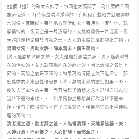
(這個【道】的確太玄妙了，包涵也太廣闊了，為什麼呢？因
為這個道 － 有時候是清清淨淨的，有時候有些地方就顯得非
常混濁。有時候，有些地方就活動著。有時候，有些地方就
靜悄悄的。像天空是一片清靜的，大地就顯得一片混濁。像
天體的運轉是屬於流動之形，大地的本體是屬於靜止之物。)
男清女濁，男動女靜，降本流末，而生萬物，
(男人是屬於清陽之體，女人是屬於濁陰之身，男人是表現外
在的活動的，女人就表現內在的靜止的。因此清陽之氣是上
昇的，濁陰之氣是下降的；如果萬物清陽之氣不能保守，那
麼萬物的本來靈性便容易下降。萬物本來的靈性如果下降，
便失去了本性的主宰，而容易起了情慾之念，思想與行為便
流於下體的末端．．．如果萬物之思想與行為流於下體末
端，便有了陰陽交合。有了陰陽交合，便自然生長出種種輪
迴的萬物。)
清者濁之源，動者靜之基，人能常清靜，天地悉皆歸，夫：
人神好清，而心擾之，人心好靜，而慾牽之，