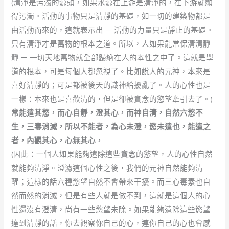
(清淨是污濁的源頭，如果水源在上游是清淨的，在下游就顯
得污濁。活動的事物只是清靜的基礎，如一切的建築物都是
由活動而來的，這就表示出 － 活動的力量只是靜止的基礎。
只有清淨才是萬物的根本之道。所以，人如果能常保清清靜
靜 － 一切天地萬物就全部歸納在人的本性之中了。這就是學
道的根本，可是每個人都忽視了。比如說人的元神，本來是
喜好清靜的；可是都被後天的識神給擾亂了。人的心性也是
一樣：本來也是喜歡清的，但是卻被貪念的慾望牽引去了。)
常能遣其慾，而心自靜，澄其心，而神自清，自然六慾不
生，三毒消滅，所以不能者，為心未澄，慾未遣也，能遣之
者，內觀其心，心無其心，
(因此：一個人如果能夠遣除這些貪念的慾望，人的心性自然
就能夠清淨。澄濾這個心性之後，我們的元神自然能夠清
醒；這樣的話六種慾望自然不會帶來干擾。而三心毒素也自
然而然的消滅，但是有些人就是做不到，這就是這個人的心
性還沒有澄清，尚有一些慾望未除。如果能夠遣除這些慾望
達到清靜的話，你去觀察你自己的心，連你自己的心也會感