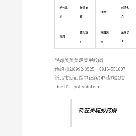
新竹霧
新莊美
感情和
雅思6.5
眉
睫
合
空間設
霧眉課
金屬加
霧眉
計
程
工
說妳美美美睫美甲紋繡
預約 (02)8992-0525 0915-551807
新北市新莊區中正路347巷7號1樓
Line ID︰pollyninteen
新莊美睫服務網