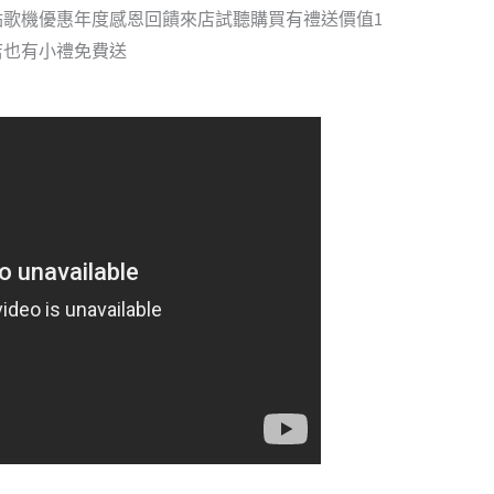
圓點歌機優惠年度感恩回饋來店試聽購買有禮送價值1
來店也有小禮免費送