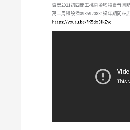
奇宏2021初四開工桃園金嗓特賣音
萬二周邊設備0935920881過年期間
https://youtu.be/fK5do3lkZyc