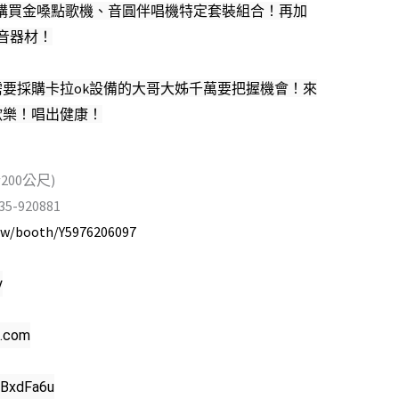
，購買金嗓點歌機、音圓伴唱機特定套裝組合！再加
影音器材！
需要採購卡拉ok設備的大哥大姊千萬要把握機會！來
歡樂！唱出健康！
00公尺)
5-920881
/tw/booth/Y5976206097
y
g.com
RBxdFa6u