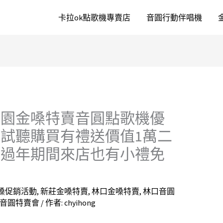
卡拉ok點歌機專賣店
音圓行動伴唱機
工桃園金嗓特賣音圓點歌機優
試聽購買有禮送價值1萬二
881過年期間來店也有小禮免
嗓促銷活動
,
新莊金嗓特賣
,
林口金嗓特賣
,
林口音圓
音圓特賣會
/ 作者:
chyihong