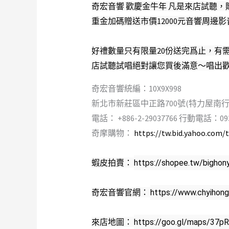
奇宏音響 歡慶金牛年 凡是來店試聽
重金加碼贈送市價12000元音響周邊
好禮數量只有限量20份送完爲止，有
店試聽試唱絕對讓您買後滿意～唱出
奇宏音響統編：10X9X998
新北市新莊區中正路700號(特力屋南行2
電話： +886-2-29037766 行動電話：093
奇摩購物：
https://tw.bid.yahoo.com
蝦皮拍賣： 
https://shopee.tw/bighon
奇宏音響官網： 
https://www.chyihon
來店地圖： 
https://goo.gl/maps/37p