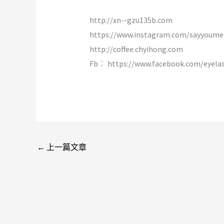
http://xn--gzu135b.com
https://www.instagram.com/sayyoume
http://coffee.chyihong.com
Fb︰ https://www.facebook.com/eyela
←
上一篇文章