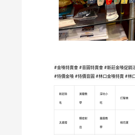
#金嗓特賣會
#音圓特賣會
#新莊金嗓促銷
#特價金嗓
#特價音圓
#林口金嗓特賣
#林
新莊除
美睫教
深坑小
打擊樂
毛
學
吃
精密射
霧眉教
太歲燈
桃花運
出
學