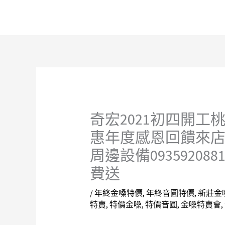
跳
至
主
要
內
容
奇宏2021初四開
惠年度感恩回饋來店
周邊設備0935920
費送
/
年終金嗓特價
,
年終音圓特價
,
新莊金
特賣
,
特價金嗓
,
特價音圓
,
金嗓特賣會
,