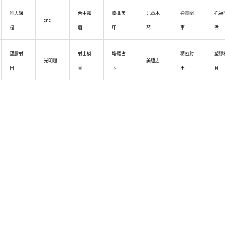
雅思課
台中霧
臺北美
兒童木
通靈問
托福
cnc
程
眉
甲
琴
事
備
塑膠射
射出模
塔羅占
精密射
塑膠
光明燈
美睫店
出
具
卜
出
具