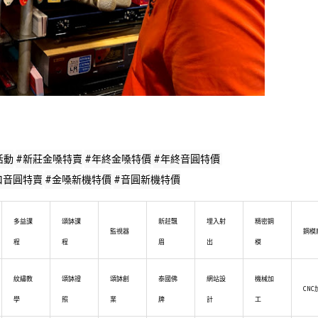
活動
#新莊金嗓特賣
#年終金嗓特價
#年終音圓特價
口音圓特賣
#金嗓新機特價
#音圓新機特價
多益課
頌缽課
新莊飄
埋入射
精密鋼
監視器
鋼模
程
程
眉
出
模
紋繡教
頌缽證
頌缽創
泰國佛
網站設
機械加
CNC
學
照
業
牌
計
工