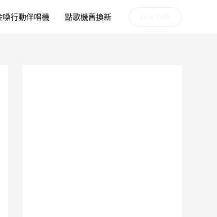
金嗓行動伴唱機
點歌機舊換新
Line Talk