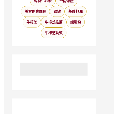
客製化沙發
台南做臉
美容創業課程
頌缽
基隆抓漏
牛樟芝
牛樟芝推薦
螺螄粉
牛樟芝功效