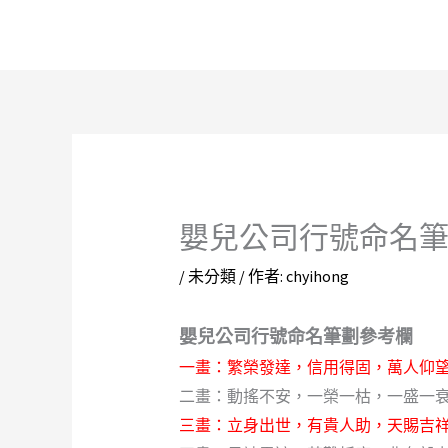
跳
至
主
要
內
容
嬰兒公司行號命名
/
未分類
/ 作者:
chyihong
嬰兒公司行號命名筆劃參考欄
一畫：繁榮發達，信用得固，萬人仰望
二畫：動搖不安，一榮一枯，一盛一衰
三畫：立身出世，有貴人助，天賜吉祥