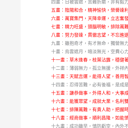
四畫：日被雲遮，苦難折磨，非有毅力
五畫：陰陽和合，精神愉快，榮譽達利
六畫：萬寶集門，天降幸運，立志奮發
七畫：精力旺盛，頭腦明敏，排除萬難
八畫：努力發達，貫徹志望，不忘進退
九畫：雖抱奇才，有才無命，獨營無力
十畫：烏雲遮月，暗淡無光，空費心力
十一畫：草木逢春，枝葉沾露，穩健著
十二畫：薄弱無力，孤立無援，外祥內
十三畫：天賦吉運，能得人望，善用智
十四畫：忍得苦難，必有後福，是成是
十五畫：謙恭做事，外得人和，大事成
十六畫：能獲眾望，成就大業，名利雙
十七畫：排陳萬難，有貴人助，把握時
十八畫：經商做事，順利昌隆，如能慎
十九畫：成功雖早，慎防虧空，內外不