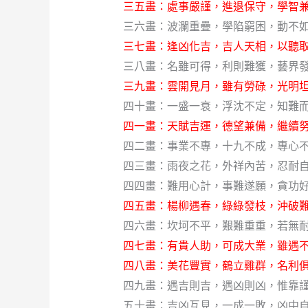
三五畫：處事嚴謹，進退保守，學智兼
三六畫：波瀾重疊，學陷窮困，動不如
三七畫：逢凶化吉，吉人天相，以聽取
三八畫：名雖可得，利則難獲，藝界
三九畫：雲開見月，雖有勞碌，光明坦
四十畫：一盛一衰，浮沈不定，知難
四一畫：天賦吉運，德望兼備，繼續努
四二畫：事業不專，十九不成，專心
四三畫：雨夜之花，外祥內苦，忍耐
四四畫：難用心計，事難遂願，貪功好
四五畫：楊柳遇春，綠綠發枝，沖破難
四六畫：坎坷不平，艱難重重，若無耐
四七畫：有貴人助，可成大業，雖遇不
四八畫：美花豐實，鶴立雞群，名利俱
四九畫：遇吉則吉，遇凶則凶，惟靠謹
五十畫：吉凶互見，一成一敗，凶中