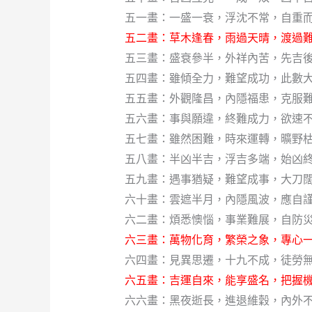
五一畫：一盛一衰，浮沈不常，自重
五二畫：草木逢春，雨過天晴，渡過難
五三畫：盛衰參半，外祥內苦，先吉
五四畫：雖傾全力，難望成功，此數大
五五畫：外觀隆昌，內隱福患，克服
五六畫：事與願違，終難成力，欲速不
五七畫：雖然困難，時來運轉，曠野
五八畫：半凶半吉，浮吉多端，始凶
五九畫：遇事猶疑，難望成事，大刀闊
六十畫：雲遮半月，內隱風波，應自
六二畫：煩悉懊惱，事業難展，自防災
六三畫：萬物化育，繁榮之象，專心一
六四畫：見異思遷，十九不成，徒勞無
六五畫：吉運自來，能享盛名，把握機
六六畫：黑夜逝長，進退維穀，內外不