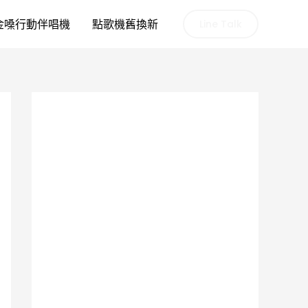
金嗓行動伴唱機
點歌機舊換新
Line Talk