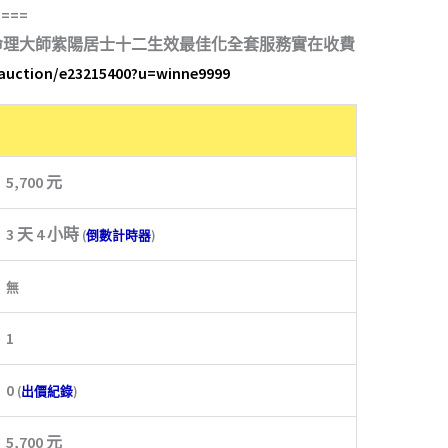
====
命理大師紫陽居士十二生效最佳化全套服務實在收費
/auction/e23215400?u=winne9999
5,700 元
3 天 4 小時
(
倒數計時器
)
無
1
0
(
出價紀錄
)
5,700 元