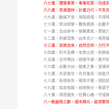
六七畫：獨營事業，事事如意，功成名
六八畫：思慮週祥，計畫力行，不失先
六九畫：動搖不安，常陷逆境，不得時
七十畫：慘淡經營，難免貧困，此數
七一畫：吉凶參半，惟賴勇氣，貫徹
七二畫：利害混集，凶多吉少，得而復
七三畫：安樂自來，自然吉祥，力行不
七四畫：利不及費，坐食山空，如無智
七五畫：吉中帶凶，欲速不達，進不
七六畫：此數大凶，破產之象，宜速改
七七畫：先苦後甘，先甘後苦，如能
七八畫：有得有失，華而不實，須防
七九畫：如走夜路，前途無光，希望不
八十畫：得而復失，枉費心機，守成
八一劃最極之數，還本歸元，能得繁榮