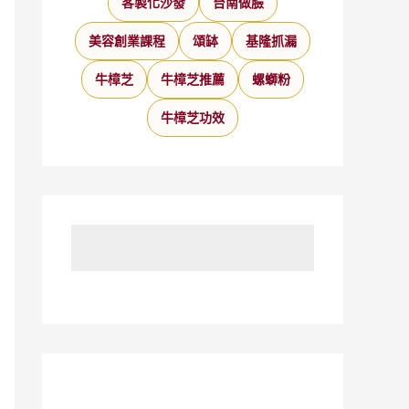
客製化沙發
台南做臉
美容創業課程
頌缽
基隆抓漏
牛樟芝
牛樟芝推薦
螺螄粉
牛樟芝功效