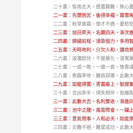
二十畫：智高志大，歷盡艱難，焦心憂
二一畫：先歷困苦，後得幸福，霜雪梅
二二畫：秋草逢霜，懷才不遇，憂愁怨
二三畫：旭日昇天，名顯四天，漸次進
二四畫：錦繡前程，須靠個力，多用智
二五畫：天時地利，只欠人和，講信修
二六畫：波瀾起伏，千變萬化，淩駕
二七畫：一成一敗，一盛一衰，惟靠
二八畫：魚臨旱地，難逃惡運，此數大
二九畫：如龍得雲，青雲直上，智謀奮
三十畫：吉凶參半，得失相伴，投機
三一畫：此數大吉，名利雙收，漸進向
三二畫：池中之龍，風雲際會，一躍上
三三畫：意氣用事，人和必天，如能慎
三四畫：災難不絕，難望成功，此數大