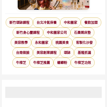
新竹頌缽課程
台北冷氣保養
中和搬家
餐飲加盟
新竹身心靈課程
中和搬家公司
石墨烯床墊
美容教學
永和搬家
桃園美食
客製化沙發
台南做臉
美容創業課程
頌缽
基隆抓漏
牛樟芝
牛樟芝推薦
螺螄粉
牛樟芝功效