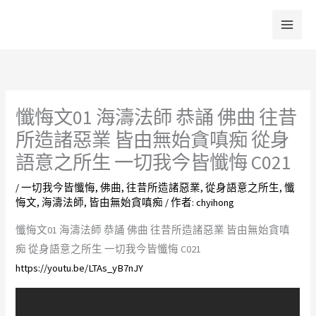
跳
至
主
要
內
容
懺悔文01 海濤法師 恭誦 佛曲 往昔
所造諸惡業 皆由無始貪嗔痴 從身
語意之所生 一切我今皆懺悔 C021
/
一切我今皆懺悔
,
佛曲
,
往昔所造諸惡業
,
從身語意之所生
,
懺
悔文
,
海濤法師
,
皆由無始貪嗔痴
/ 作者:
chyihong
懺悔文01 海濤法師 恭誦 佛曲 往昔所造諸惡業 皆由無始貪嗔
痴 從身語意之所生 一切我今皆懺悔 C021
https://youtu.be/LTAs_yB7nJY