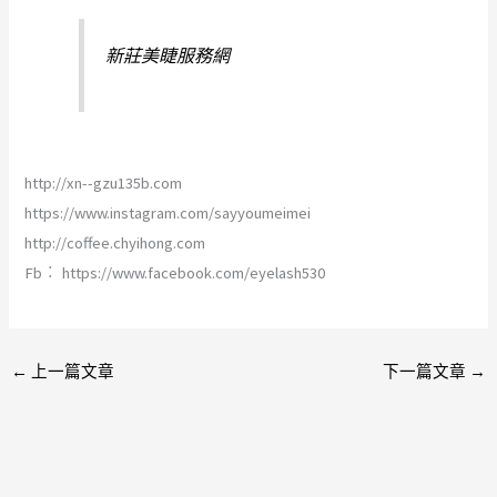
新莊美睫服務網
http://xn--gzu135b.com
https://www.instagram.com/sayyoumeimei
http://coffee.chyihong.com
Fb︰ https://www.facebook.com/eyelash530
←
上一篇文章
下一篇文章
→