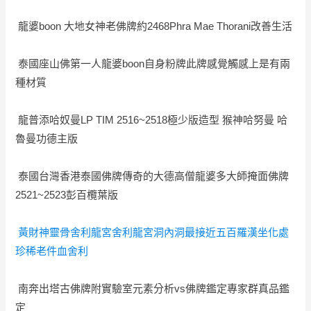
龍婆boon 大地女神老佛牌約2468Phra Mae Thorani改善生活
泰國座山佛第一人龍婆boon自身粉牌此牌感覺觸感上是有兩
種材質
龍普添哈奴曼LP TIM 2516~2518極少版造型 猴神哈努曼 哈
魯曼功德主版
泰國台灣香港泰國佛牌傳奇的大德高僧龍婆多大師掩面佛牌
2521~2523彭百欖葉版
黃財神靈骨舍利龍宮舍利龍宮洞內洞最接近五百羅漢坐化處
珍稀老件血舍利
南奔出塔古佛牌附實驗室元素分析vs佛牌鑑定專家群真品鑑
定