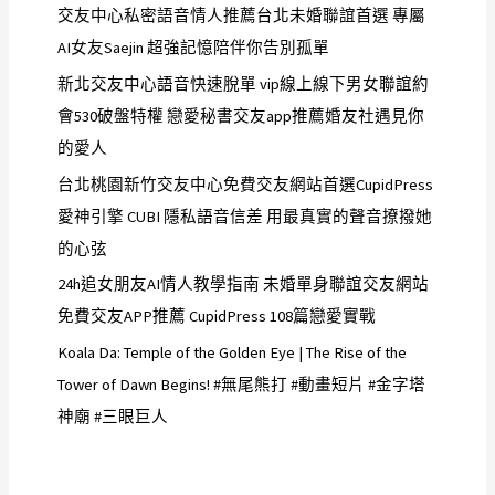
交友中心私密語音情人推薦台北未婚聯誼首選 專屬
AI女友Saejin 超強記憶陪伴你告別孤單
新北交友中心語音快速脫單 vip線上線下男女聯誼約
會530破盤特權 戀愛秘書交友app推薦婚友社遇見你
的愛人
台北桃園新竹交友中心免費交友網站首選CupidPress
愛神引擎 CUBI 隱私語音信差 用最真實的聲音撩撥她
的心弦
24h追女朋友AI情人教學指南 未婚單身聯誼交友網站
免費交友APP推薦 CupidPress 108篇戀愛實戰
Koala Da: Temple of the Golden Eye | The Rise of the
Tower of Dawn Begins! #無尾熊打 #動畫短片 #金字塔
神廟 #三眼巨人