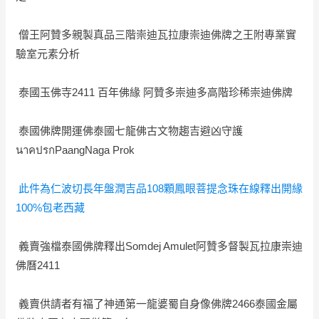
僧王阿贊多親製真品三階崇迪瓦拉康崇迪佛牌之王附專業實
驗室元素分析
泰國玉佛寺2411 百年佛緣 阿贊多崇迪多高階珍稀崇迪佛牌
泰國佛牌開運佛泰國七龍佛古文物趨吉避凶守護
นาคปรกPaangNaga Prok
此件為仁波切長年盤潤吉品108顆鳳眼菩提念珠在線釋出開緣
100%包老西藏
義賣強檔泰國佛牌釋出Somdej Amulet阿贊多督製瓦拉康崇迪
佛曆2411
義賣供請者有福了神通第一龍婆蜀自身像佛牌2466泰國金屬