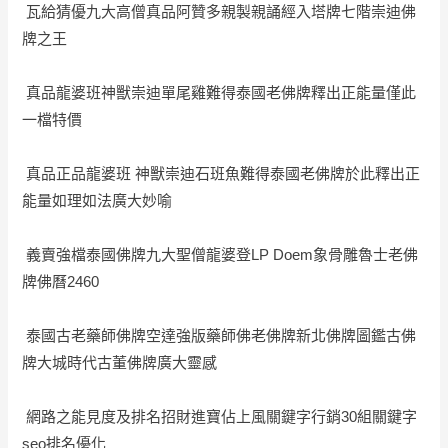
瓦給猜優九大高僧真品阿贊多親製親誦經入塔牌七階崇迪佛
牌之王
真品龍婆班神獸崇迪單尾雞難得泰國老佛牌釋出正能量僅此
一檔特價
真品正品龍婆班 神獸崇迪石班魚難得泰國老佛牌於此釋出正
能量如理如法廣大妙喻
義賣強檔泰國佛牌九大聖僧龍婆登LP Doem象骨雕魯士老佛
牌佛曆2460
泰國古老藥師佛牌空達強版藥師佛老佛牌新北佛牌圖鑑古佛
牌大城時代古董佛牌廣大靈感
網路之能見度及排名招財進寶佔上風關鍵字行銷30組關鍵字
seo排名優化