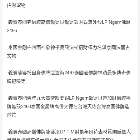
招財聖物
義賣泰國老佛牌高僧龍婆艮龍婆銀財龜無外殼LP Ngern佛曆
2456
泰國金剛杵四面神象神千貝殼法杖招財權力名望泰國法器古
文物
義賣龍婆托自身佛牌屈滄海2497泰國老佛牌神蹟最多傳奇佛
牌避險第一
義賣泰國佛牌九大高僧龍婆銀LP Ngern龍婆艮善加財佛牌裸
牌無殼2460泰國金屬牌高僧大德在台灣天佑台灣泰國佛牌能
幫忙
義賣泰國高僧佛牌龍婆添LP TIM財龜年份待查材質觸感個人