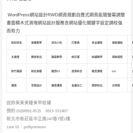
WordPress網站設計RWD網頁規劃自應式網頁能隨螢幕調整
畫面積木式滑塊網站設計服務含網站優化關鍵字設定調校強
而有力
新莊除毛
美睫教學
深坑小吃
打擊樂
多益課程
頌缽課程
太歲燈
精密射出
霧眉教學
桃花運
紋繡教學
頌缽證照
新竹霧眉
新莊美睫
雅思6.5
感情和合
雅思課程
cnc
霧眉
空間設計
霧眉課程
金屬加工
塑膠射出
光明燈
說妳美美美睫美甲紋繡
預約 (02)8992-0525 0915-551807
新北市新莊區中正路347巷7號1樓
Line ID︰pollyninteen