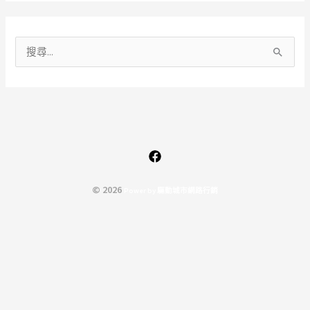
搜
尋
關
鍵
字
:
© 2026
P
o
w
e
r
b
y
驅
動
城
市
網
路
行
銷