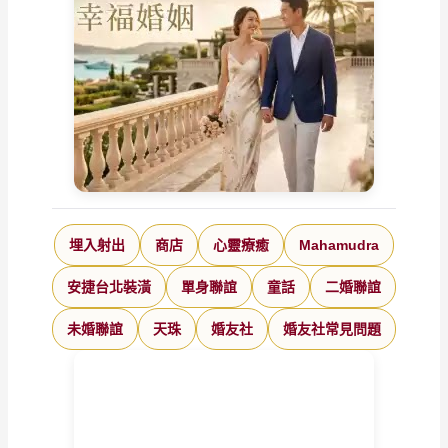
埋入射出
商店
心靈療癒
Mahamudra
安捷台北裝潢
單身聯誼
童話
二婚聯誼
未婚聯誼
天珠
婚友社
婚友社常見問題