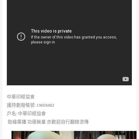
中華印經協會
護持劃撥帳號: 19658482
戶名: 中華印經協會
助緣廣播 功德無量 亦歡迎自行翻錄流傳