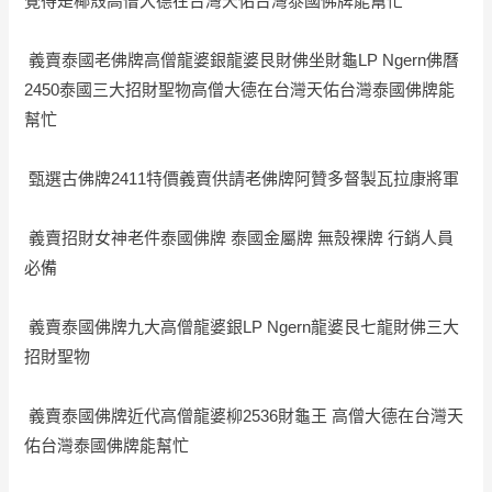
覺得是椰殼高僧大德在台灣天佑台灣泰國佛牌能幫忙
義賣泰國老佛牌高僧龍婆銀龍婆艮財佛坐財龜LP Ngern佛曆
2450泰國三大招財聖物高僧大德在台灣天佑台灣泰國佛牌能
幫忙
甄選古佛牌2411特價義賣供請老佛牌阿贊多督製瓦拉康將軍
義賣招財女神老件泰國佛牌 泰國金屬牌 無殼裸牌 行銷人員
必備
義賣泰國佛牌九大高僧龍婆銀LP Ngern龍婆艮七龍財佛三大
招財聖物
義賣泰國佛牌近代高僧龍婆柳2536財龜王 高僧大德在台灣天
佑台灣泰國佛牌能幫忙