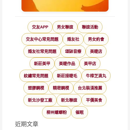
交友APP
男女聯誼
聯誼活動
交友中心常見問題
婚友社
男女約會
婚友社常見問題
頌缽音療
美睫店
新莊美甲
美睫作品
美甲店
紋繡常見問題
新莊接睫毛
牛樟芝滴丸
塑膠鋼模
精密鋼模
台北裝潢推薦
新北沙發工廠
新北聯誼
平價美食
柳州螺螄粉
催眠
近期文章