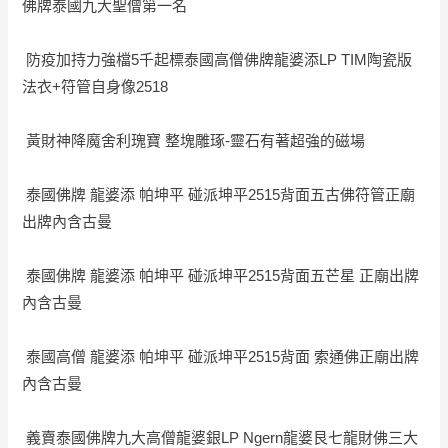
佛牌泰國九大聖僧第一名
防疫加持力強檔5千起標泰國高僧佛牌龍婆添LP TIM陶瓷版
法衣+符管自身像2518
黃財神降魔舍利瑰寶 整塊雕琢-靈石有著超強的磁場
泰國佛牌 龍婆添 帕坤平 碰派坤平2515背面五古佛符管正廟
出牌內含古曼
泰國佛牌 龍婆添 帕坤平 碰派坤平2515背面五芒星 正廟出牌
內含古曼
泰國高僧 龍婆添 帕坤平 碰派坤平2515背面 索通佛正廟出牌
內含古曼
義賣泰國佛牌九大高僧龍婆銀LP Ngern龍婆艮七龍財佛三大