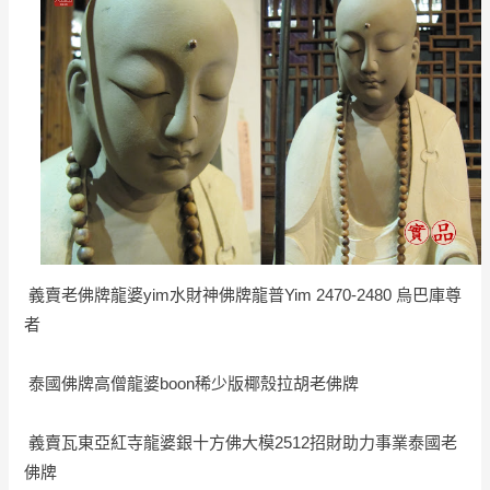
義賣老佛牌龍婆yim水財神佛牌龍普Yim 2470-2480 烏巴庫尊
者
泰國佛牌高僧龍婆boon稀少版椰殼拉胡老佛牌
義賣瓦東亞紅寺龍婆銀十方佛大模2512招財助力事業泰國老
佛牌