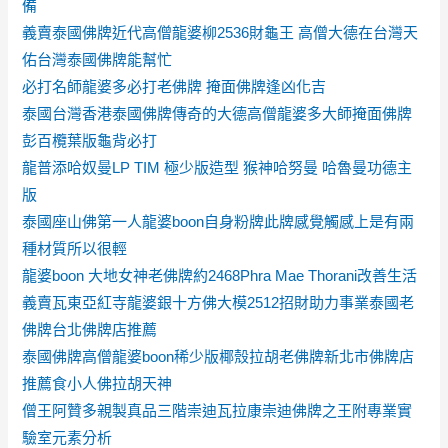
備
義賣泰國佛牌近代高僧龍婆柳2536財龜王 高僧大德在台灣天
佑台灣泰國佛牌能幫忙
必打名師龍婆多必打老佛牌 掩面佛牌逢凶化吉
泰國台灣香港泰國佛牌傳奇的大德高僧龍婆多大師掩面佛牌
彭百欖葉版龜背必打
龍普添哈奴曼LP TIM 極少版造型 猴神哈努曼 哈魯曼功德主
版
泰國座山佛第一人龍婆boon自身粉牌此牌感覺觸感上是有兩
種材質所以很輕
龍婆boon 大地女神老佛牌約2468Phra Mae Thorani改善生活
義賣瓦東亞紅寺龍婆銀十方佛大模2512招財助力事業泰國老
佛牌台北佛牌店推薦
泰國佛牌高僧龍婆boon稀少版椰殼拉胡老佛牌新北市佛牌店
推薦食小人佛拉胡天神
僧王阿贊多親製真品三階崇迪瓦拉康崇迪佛牌之王附專業實
驗室元素分析