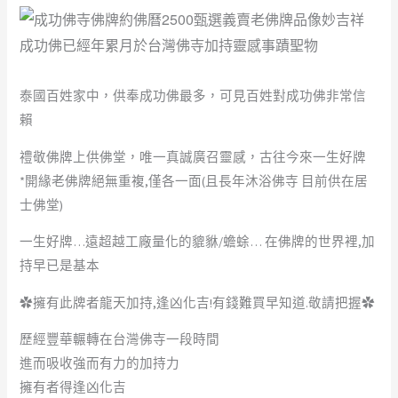
泰國百姓家中，供奉成功佛最多，可見百姓對成功佛非常信
賴
禮敬佛牌上供佛堂，唯一真誠廣召靈感，古往今來一生好牌
*開緣老佛牌絕無重複,僅各一面(且長年沐浴佛寺 目前供在居
士佛堂)
一生好牌…遠超越工廠量化的貔貅/蟾蜍… 在佛牌的世界裡,加
持早已是基本
✿擁有此牌者龍天加持,逢凶化吉!有錢難買早知道.敬請把握✿
歷經豐華輾轉在台灣佛寺一段時間
進而吸收強而有力的加持力
擁有者得逢凶化吉