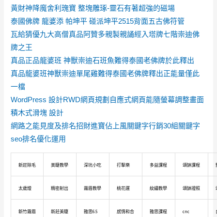
黃財神降魔舍利瑰寶 整塊雕琢-靈石有著超強的磁場
泰國佛牌 龍婆添 帕坤平 碰派坤平2515背面五古佛符管
瓦給猜優九大高僧真品阿贊多親製親誦經入塔牌七階崇迪佛
牌之王
真品正品龍婆班 神獸崇迪石班魚難得泰國老佛牌於此釋出
真品龍婆班神獸崇迪單尾雞難得泰國老佛牌釋出正能量僅此
一檔
WordPress 設計RWD網頁規劃自應式網頁能隨螢幕調整畫面
積木式滑塊 設計
網路之能見度及排名招財進寶佔上風關鍵字行銷30組關鍵字
seo排名優化運用
新莊除毛
美睫教學
深坑小吃
打擊樂
多益課程
頌缽課程
太歲燈
精密射出
霧眉教學
桃花運
紋繡教學
頌缽證照
新竹霧眉
新莊美睫
雅思6.5
感情和合
雅思課程
cnc