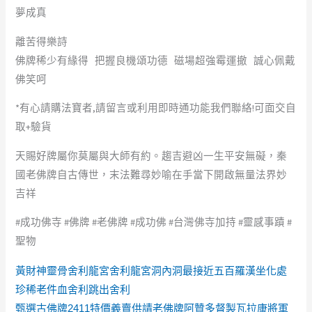
夢成真
離苦得樂詩
佛牌稀少有緣得 把握良機頌功德 磁場超強霉運撤 誠心佩戴
佛笑呵
*有心請購法寶者,請留言或利用即時通功能我們聯絡!可面交自
取+驗貨
天賜好牌屬你莫屬與大師有約。趨吉避凶一生平安無礙，秦
國老佛牌自古傳世，末法難尋妙喻在手當下開啟無量法界妙
吉祥
#成功佛寺 #佛牌 #老佛牌 #成功佛 #台灣佛寺加持 #靈感事蹟 #
聖物
黃財神靈骨舍利龍宮舍利龍宮洞內洞最接近五百羅漢坐化處
珍稀老件血舍利跳出舍利
甄選古佛牌2411特價義賣供請老佛牌阿贊多督製瓦拉康將軍