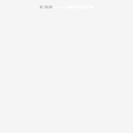
© 2026
P
o
w
e
r
b
y
驅
動
城
市
網
路
行
銷