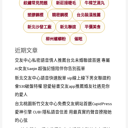
紋繡常見問題
新莊接睫毛
牛樟芝滴丸
塑膠鋼模
精密鋼模
台北裝潢推薦
新北沙發工廠
新北聯誼
平價美食
柳州螺螄粉
催眠
近期文章
交友中心私密語音情人推薦台北未婚聯誼首選 專屬
AI女友Saejin 超強記憶陪伴你告別孤單
新北交友中心語音快速脫單 vip線上線下男女聯誼約
會530破盤特權 戀愛秘書交友app推薦婚友社遇見你
的愛人
台北桃園新竹交友中心免費交友網站首選CupidPress
愛神引擎 CUBI 隱私語音信差 用最真實的聲音撩撥她
的心弦