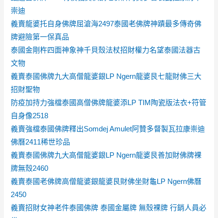
崇迪
義賣龍婆托自身佛牌屈滄海2497泰國老佛牌神蹟最多傳奇佛
牌避險第一保真品
泰國金剛杵四面神象神千貝殼法杖招財權力名望泰國法器古
文物
義賣泰國佛牌九大高僧龍婆銀LP Ngern龍婆艮七龍財佛三大
招財聖物
防疫加持力強檔泰國高僧佛牌龍婆添LP TIM陶瓷版法衣+符管
自身像2518
義賣強檔泰國佛牌釋出Somdej Amulet阿贊多督製瓦拉康崇迪
佛曆2411稀世珍品
義賣泰國佛牌九大高僧龍婆銀LP Ngern龍婆艮善加財佛牌裸
牌無殼2460
義賣泰國老佛牌高僧龍婆銀龍婆艮財佛坐財龜LP Ngern佛曆
2450
義賣招財女神老件泰國佛牌 泰國金屬牌 無殼裸牌 行銷人員必