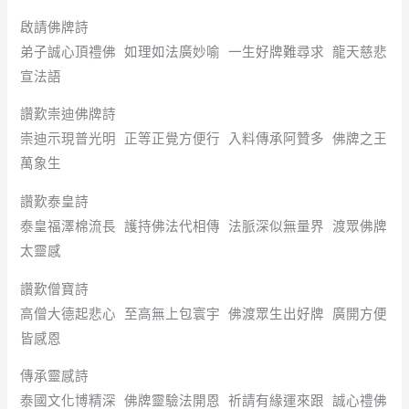
啟請佛牌詩
弟子誠心頂禮佛 如理如法廣妙喻 一生好牌難尋求 龍天慈悲
宣法語
讚歎崇迪佛牌詩
崇迪示現普光明 正等正覺方便行 入料傳承阿贊多 佛牌之王
萬象生
讚歎泰皇詩
泰皇福澤棉流長 護持佛法代相傳 法脈深似無量界 渡眾佛牌
太靈感
讚歎僧寶詩
高僧大德起悲心 至高無上包寰宇 佛渡眾生出好牌 廣開方便
皆感恩
傳承靈感詩
泰國文化博精深 佛牌靈驗法開恩 祈請有緣運來跟 誠心禮佛