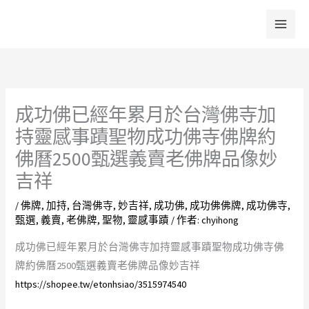
跳
至
主
要
內
容
成功佛已經年累月於台灣佛寺加
持靈感事蹟聖物成功佛寺佛牌約
佛曆2500甄選義賣老佛牌品像妙
吉祥
/
佛牌
,
加持
,
台灣佛寺
,
妙吉祥
,
成功佛
,
成功佛佛牌
,
成功佛寺
,
甄選
,
義賣
,
老佛牌
,
聖物
,
靈感事蹟
/ 作者:
chyihong
成功佛已經年累月於台灣佛寺加持靈感事蹟聖物成功佛寺佛
牌約佛曆2500甄選義賣老佛牌品像妙吉祥
https://shopee.tw/etonhsiao/3515974540