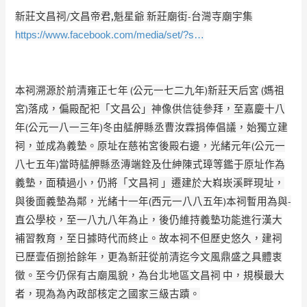
新莊文昌祠/文昌帝君,魁星爺 新莊廟街-台灣寺廟宇集
https://www.facebook.com/media/set/?s…
本祠溯源於前清雍正七年 (公元一七二九年)新莊天后宮 (媽祖
宮)落成，偏殿配祀「文昌公」神像供信徒參拜，至嘉慶十八
年(公元一八一三年)
­冬由艋舺縣丞曹汝霖捐俸倡議，始獨立建
祠，並成為義墊。原址在慈祐宮後殿右邊，光緒元
­年(公元一
八七五年)當時艋舺縣丞漙端銓及仕紳陳式璋等鑑于原址作為
義墊，面積過小，
­仍將「文昌祠 」遷建於大嵙崁溪畔現址，
與後面義墊為鄰，光緒十一年(西元一八八五年)本祠暫用為與
­
直公學校，至一八九八年為止，後仍維持義墊功能進行漢大
補習教育，至日據時代而終止。
­故本祠不但歷史悠久，建祠
已歷壹佰捌拾餘年，更為新莊從前清迄今文風鼎盛之具體衷
徵。
­至今仍保有古廟風貌，為台北地區文昌祠 中，規模最大
者，現為為內政部核定之國家三級古蹟。