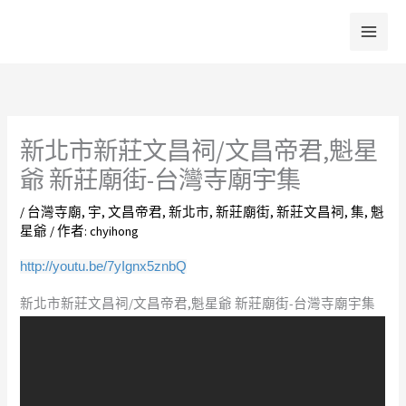
跳
至
主
要
內
容
新北市新莊文昌祠/文昌帝君,魁星
爺 新莊廟街-台灣寺廟宇集
/
台灣寺廟
,
宇
,
文昌帝君
,
新北市
,
新莊廟街
,
新莊文昌祠
,
集
,
魁
星爺
/ 作者:
chyihong
http://youtu.be/7yIgnx5znbQ
新北市新莊文昌祠/文昌帝君,魁星爺 新莊廟街-台灣寺廟宇集