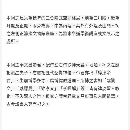
本祠之建築為標準的三合院式空間格局，前為三川殿，後為
拜殿及正殿，兩旁為廊，中為內
­埕。其外有外埕及山門。祠
之左側正籌建文物館壹座，為將來舉辦學術講座或文展示之
處所
­。
本祠主奉文昌帝君，配侍左右侍從神天聾，地啞，祠之左廳
祀魁星夫子，右廳祀歷代聖賢神
­位。帝君亦稱「梓潼帝
君」，生前博學多才，廣博儒教道理。所博之書如「陰騭
文」「感應
­篇」「勸孝文」「孝經解」等，皆有裨於聖人教
化，不失聖人之旨。道家亦謂帝君掌文昌府
­事及人間祿籍，
古今讀書人尊而祀之。