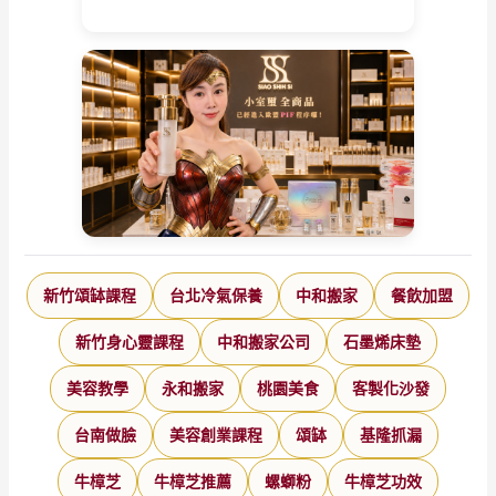
新竹頌缽課程
台北冷氣保養
中和搬家
餐飲加盟
新竹身心靈課程
中和搬家公司
石墨烯床墊
美容教學
永和搬家
桃園美食
客製化沙發
台南做臉
美容創業課程
頌缽
基隆抓漏
牛樟芝
牛樟芝推薦
螺螄粉
牛樟芝功效