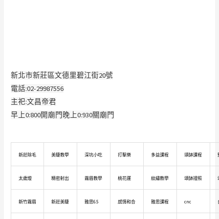
新北市新莊區文德里碧江街20號
電話:02-29987556
主祀:文昌帝君
早上0:800開廟門晚上0:930關廟門
新莊除毛
美睫教學
深坑小吃
打擊樂
多益課程
頌缽課程
太歲燈
精密射出
霧眉教學
桃花運
紋繡教學
頌缽證照
新竹霧眉
新莊美睫
雅思6.5
感情和合
雅思課程
cnc