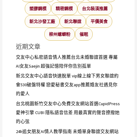
塑膠鋼模
精密鋼模
台北裝潢推薦
新北沙發工廠
新北聯誼
平價美食
柳州螺螄粉
催眠
近期文章
交友中心私密語音情人推薦台北未婚聯誼首選 專屬
AI女友Saejin 超強記憶陪伴你告別孤單
新北交友中心語音快速脫單 vip線上線下男女聯誼約
會530破盤特權 戀愛秘書交友app推薦婚友社遇見你
的愛人
台北桃園新竹交友中心免費交友網站首選CupidPress
愛神引擎 CUBI 隱私語音信差 用最真實的聲音撩撥她
的心弦
24h追女朋友AI情人教學指南 未婚單身聯誼交友網站