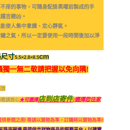
到不庠的事物，可隨身配掛黑曜岩製成的手
人趨吉避凶。
坐能使人集中意識、定心靜氣。
污穢之氣，所以一定要使用一段時間後加以淨
略尺寸
cm
5.5×2.8×8.5
攝獨一無二敬請把握以免向隅!
擺放
店到店寄件
/選擇您住家
傷敬請放心
★可選擇
供參閱之用! 尊請以實物為準，訂購時以實物為準!!
天珠寺磁場 是提供吉祥物商品的服務平台，以確實