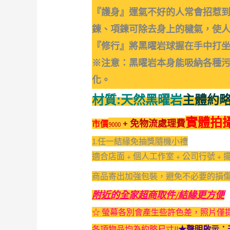
『護身』運氣不好的人常會招惹
鍊、項鍊可除去身上的穢氣，使
『修行』將黑曜岩球握在手中打
※注意：黑曜岩本身能吸納各種
化。
材質:天然黑曜岩
主體約
實體拍
+ 免物流處理費
市價
9000
1.任一結緣免抽獎隨機小禮
適合店面﹢個人工作室﹢公司行號﹢
商品寄出加強包裝，避免不必要的損
附近的全家超商取件/結緣更方便
☆ 螢幕各別會產生些許色差，照片僅提
各項物品均為約略尺寸!!
★聲明啟示：