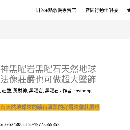
卡拉ok點歌機專賣店
音圓行動伴唱機
財神黑曜岩黑曜石天然地球
看法像莊嚴也可做超大墜飾
,
莊嚴
,
黃財神
,
黑曜岩
,
黑曜石
/ 作者:
chyihong
曜石天然地球來的礦石頭黑的好看法像莊嚴也
tion/e52480011?u=Y8772559852