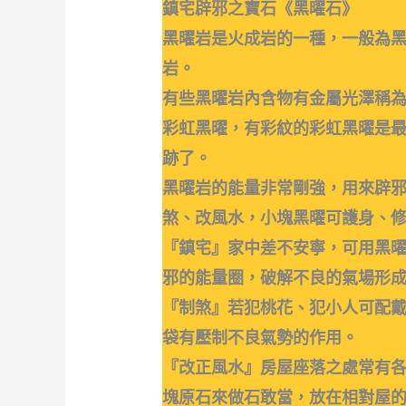
鎮宅辟邪之寶石《黑曜石》
黑曜岩是火成岩的一種，一般為
岩。
有些黑曜岩內含物有金屬光澤稱
彩虹黑曜，有彩紋的彩虹黑曜是
跡了。
黑曜岩的能量非常剛強，用來辟
煞、改風水，小塊黑曜可護身、
『鎮宅』家中差不安寧，可用黑
邪的能量圈，破解不良的氣場形
『制煞』若犯桃花、犯小人可配
袋有壓制不良氣勢的作用。
『改正風水』房屋座落之處常有
塊原石來做石敢當，放在相對屋