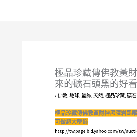
跳
至
主
要
內
容
極品珍藏傳佛教黃
來的礦石頭黑的好
/
佛教
,
地球
,
墜飾
,
天然
,
極品珍藏
,
礦石
極品珍藏傳佛教黃財神黑曜岩黑
可做超大墜飾
http://tw.page.bid.yahoo.com/tw/auc