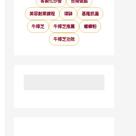
客製化沙發
台南做臉
美容創業課程
頌缽
基隆抓漏
牛樟芝
牛樟芝推薦
螺螄粉
牛樟芝功效