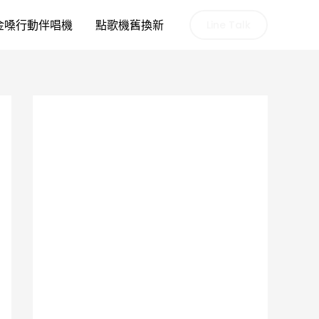
金嗓行動伴唱機
點歌機舊換新
Line Talk