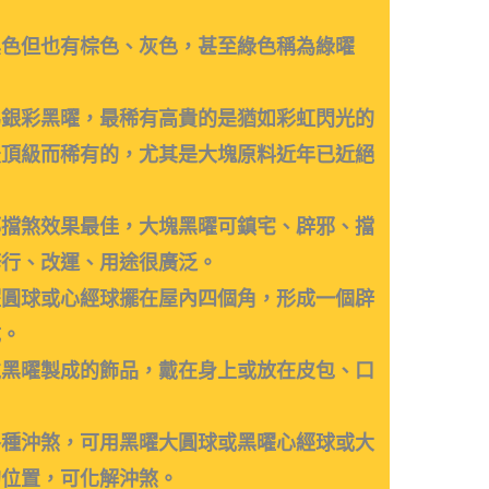
黑色但也有棕色、灰色，甚至綠色稱為綠曜
為銀彩黑曜，最稀有高貴的是猶如彩虹閃光的
最頂級而稀有的，尤其是大塊原料近年已近絕
邪擋煞效果最佳，大塊黑曜可鎮宅、辟邪、擋
修行、改運、用途很廣泛。
曜圓球或心經球擺在屋內四個角，形成一個辟
成。
戴黑曜製成的飾品，戴在身上或放在皮包、口
各種沖煞，可用黑曜大圓球或黑曜心經球或大
的位置，可化解沖煞。