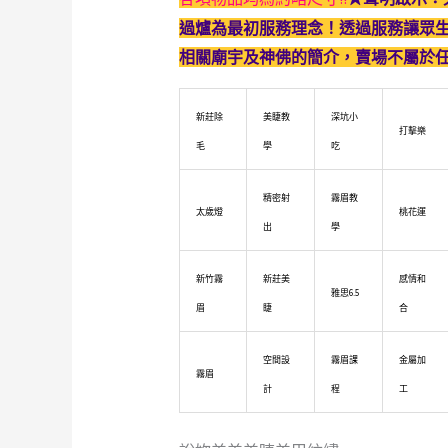
過爐為最初服務理念！透過服務讓眾
相關廟宇及神佛的簡介，賣場不屬於
新莊除
美睫教
深坑小
打擊樂
毛
學
吃
精密射
霧眉教
太歲燈
桃花運
出
學
新竹霧
新莊美
感情和
雅思6.5
眉
睫
合
空間設
霧眉課
金屬加
霧眉
計
程
工