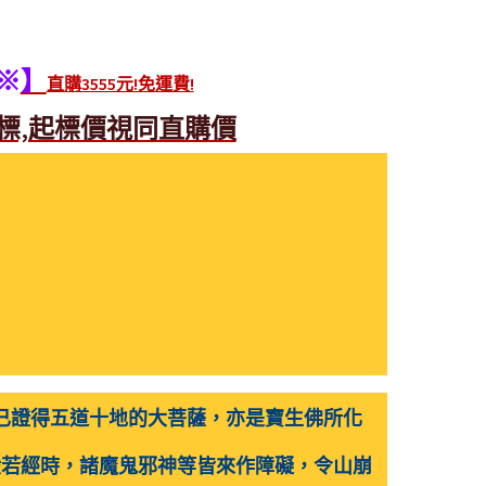
】
※
直購3555元!免運費!
標,起標價視同直購價
是早已證得五道十地的大菩薩，亦是寶生佛所化
般若經時，諸魔鬼邪神等皆來作障礙，令山崩