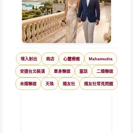
埋入射出
商店
心靈療癒
Mahamudra
安捷台北裝潢
單身聯誼
童話
二婚聯誼
未婚聯誼
天珠
婚友社
婚友社常見問題