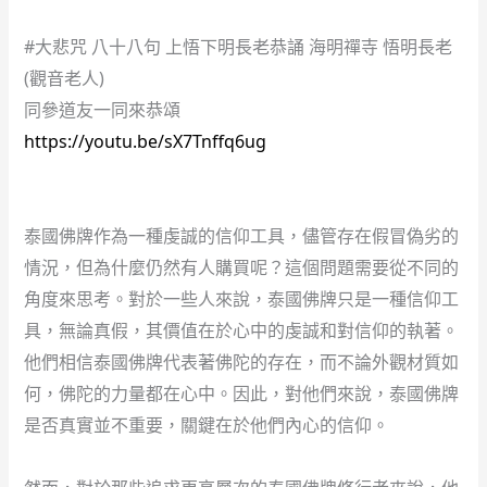
#大悲咒 八十八句 上悟下明長老恭誦 海明禪寺 悟明長老
(觀音老人)
同參道友一同來恭頌
https://youtu.be/sX7Tnffq6ug
泰國佛牌作為一種虔誠的信仰工具，儘管存在假冒偽劣的
情況，但為什麼仍然有人購買呢？這個問題需要從不同的
角度來思考。對於一些人來說，泰國佛牌只是一種信仰工
具，無論真假，其價值在於心中的虔誠和對信仰的執著。
他們相信泰國佛牌代表著佛陀的存在，而不論外觀材質如
何，佛陀的力量都在心中。因此，對他們來說，泰國佛牌
是否真實並不重要，關鍵在於他們內心的信仰。