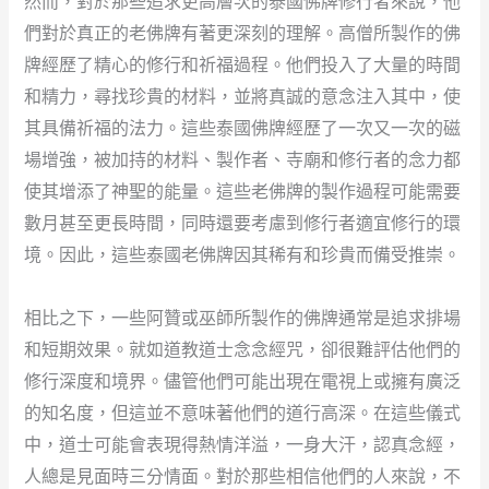
然而，對於那些追求更高層次的泰國佛牌修行者來說，他
們對於真正的老佛牌有著更深刻的理解。高僧所製作的佛
牌經歷了精心的修行和祈福過程。他們投入了大量的時間
和精力，尋找珍貴的材料，並將真誠的意念注入其中，使
其具備祈福的法力。這些泰國佛牌經歷了一次又一次的磁
場增強，被加持的材料、製作者、寺廟和修行者的念力都
使其增添了神聖的能量。這些老佛牌的製作過程可能需要
數月甚至更長時間，同時還要考慮到修行者適宜修行的環
境。因此，這些泰國老佛牌因其稀有和珍貴而備受推崇。
相比之下，一些阿贊或巫師所製作的佛牌通常是追求排場
和短期效果。就如道教道士念念經咒，卻很難評估他們的
修行深度和境界。儘管他們可能出現在電視上或擁有廣泛
的知名度，但這並不意味著他們的道行高深。在這些儀式
中，道士可能會表現得熱情洋溢，一身大汗，認真念經，
人總是見面時三分情面。對於那些相信他們的人來說，不