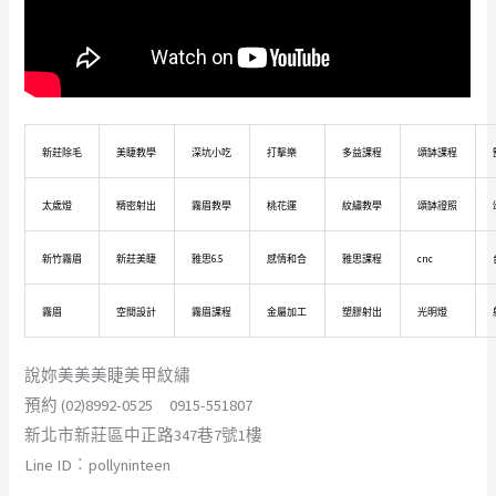
新莊除毛
美睫教學
深坑小吃
打擊樂
多益課程
頌缽課程
太歲燈
精密射出
霧眉教學
桃花運
紋繡教學
頌缽證照
新竹霧眉
新莊美睫
雅思6.5
感情和合
雅思課程
cnc
霧眉
空間設計
霧眉課程
金屬加工
塑膠射出
光明燈
說妳美美美睫美甲紋繡
預約 (02)8992-0525 0915-551807
新北市新莊區中正路347巷7號1樓
Line ID︰pollyninteen