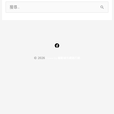
搜
尋
關
鍵
字
:
© 2026
P
o
w
e
r
b
y
驅
動
城
市
網
路
行
銷