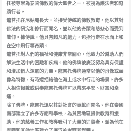
托被尊崇為泰國佛教的偉大聖者之一，被視為護法者和奇
蹟行者。
龍普托在尼姑庵長大，並接受傳統的佛教教育。他以其對
佛法的研究和修行而聞名，並以他的奇蹟和慈悲心而受到
敬仰。據傳說，他具有超凡的能力，包括行走在水面上和
在空中飛行等奇蹟。
龍普托對人們的福祉和健康非常關心，他致力於幫助人們
解決生活中的困難和疾病。他的佛牌被廣泛認為具有保護
和增加個人運氣的力量。龍普托佛牌通常以他的肖像或頭
像為特徵，有時還描繪他在海上或水中行走的場景。許多
人相信佩戴或供奉龍普托佛牌可以帶來平安、財富和幸
運。
除了佛牌，龍普托還以其對社會的貢獻而聞名。他在泰國
南部建立了許多寺廟和學校，為貧困地區提供教育和援
助。他的慈善工作和教導吸引了大量的追隨者，並為他在
泰國和其他地區建立了廣泛的崇拜者群體。