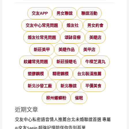
交友APP
男女聯誼
聯誼活動
交友中心常見問題
婚友社
男女約會
婚友社常見問題
頌缽音療
美睫店
新莊美甲
美睫作品
美甲店
紋繡常見問題
新莊接睫毛
牛樟芝滴丸
塑膠鋼模
精密鋼模
台北裝潢推薦
新北沙發工廠
新北聯誼
平價美食
柳州螺螄粉
催眠
近期文章
交友中心私密語音情人推薦台北未婚聯誼首選 專屬
AI女友Saejin 超強記憶陪伴你告別孤單