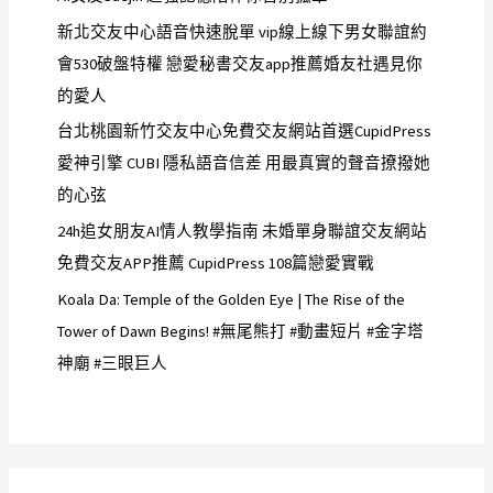
新北交友中心語音快速脫單 vip線上線下男女聯誼約
會530破盤特權 戀愛秘書交友app推薦婚友社遇見你
的愛人
台北桃園新竹交友中心免費交友網站首選CupidPress
愛神引擎 CUBI 隱私語音信差 用最真實的聲音撩撥她
的心弦
24h追女朋友AI情人教學指南 未婚單身聯誼交友網站
免費交友APP推薦 CupidPress 108篇戀愛實戰
Koala Da: Temple of the Golden Eye | The Rise of the
Tower of Dawn Begins! #無尾熊打 #動畫短片 #金字塔
神廟 #三眼巨人