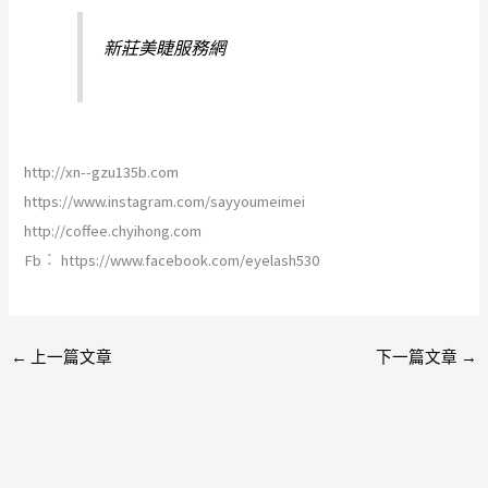
新莊美睫服務網
http://xn--gzu135b.com
https://www.instagram.com/sayyoumeimei
http://coffee.chyihong.com
Fb︰ https://www.facebook.com/eyelash530
←
上一篇文章
下一篇文章
→