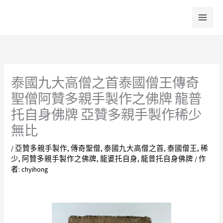
跳
至
主
要
內
容
泰國九大高僧之首泰國僧王傳奇
聖僧阿贊多親手製作之佛牌 龍普
托自身佛牌 亞贊多親手製作稀少
無比
/
亞贊多親手製作
,
傳奇聖僧
,
泰國九大高僧之首
,
泰國僧王
,
稀
少
,
阿贊多親手製作之佛牌
,
龍婆托自身
,
龍普托自身佛牌
/ 作
者:
chyihong