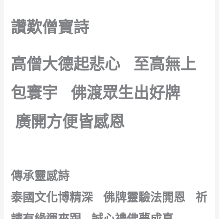
讚歎僧寶詩
高僧大德起悲心 至高無上
包寰宇 佛渡眾生出好牌
廣開方便皆感恩
傳承靈感詩
泰國文化博精深 佛牌靈驗法開恩 祈
請有緣運來跟 誠心禮佛夢成真