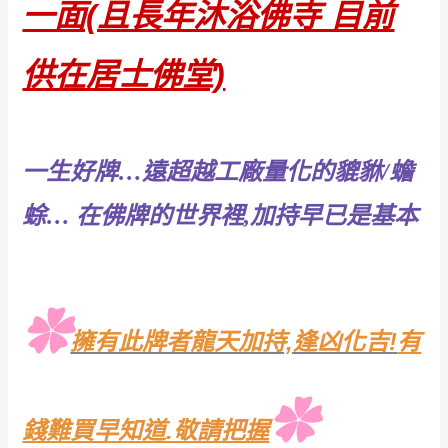
一面(且長年沐浴佛寺 目前
供在居士佛堂)
一生好牌…遠超越工廠量化的貔貅/蟾
蜍… 在佛牌的世界裡,加持早已是基本
✿
擁有此牌者龍天加持,逢凶化吉!
有
✿
錢難買早知道.敬請把握