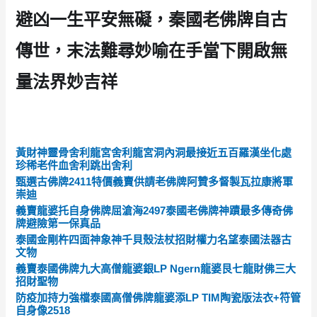
避凶一生平安無礙，秦國老佛牌自古
傳世，末法難尋妙喻在手當下開啟無
量法界妙吉祥
黃財神靈骨舍利龍宮舍利龍宮洞內洞最接近五百羅漢坐化處
珍稀老件血舍利跳出舍利
甄選古佛牌2411特價義賣供請老佛牌阿贊多督製瓦拉康將軍
崇迪
義賣龍婆托自身佛牌屈滄海2497泰國老佛牌神蹟最多傳奇佛
牌避險第一保真品
泰國金剛杵四面神象神千貝殼法杖招財權力名望泰國法器古
文物
義賣泰國佛牌九大高僧龍婆銀LP Ngern龍婆艮七龍財佛三大
招財聖物
防疫加持力強檔泰國高僧佛牌龍婆添LP TIM陶瓷版法衣+符管
自身像2518