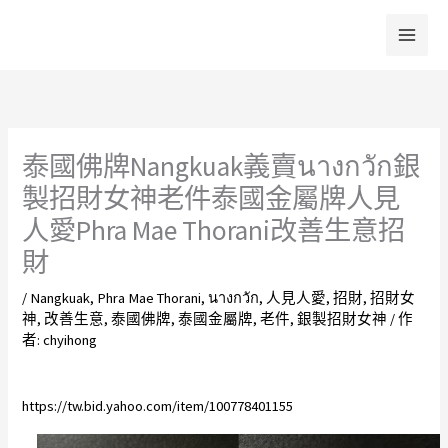
跳
至
主
要
內
容
泰國佛牌Nangkuak義賣นางกวัก銀
製招財女神老件泰國金屬牌人見
人愛Phra Mae Thorani改善生意招
財
/
Nangkuak
,
Phra Mae Thorani
,
นางกวัก
,
人見人愛
,
招財
,
招財女
神
,
改善生意
,
泰國佛牌
,
泰國金屬牌
,
老件
,
銀製招財女神
/ 作
者:
chyihong
https://tw.bid.yahoo.com/item/100778401155