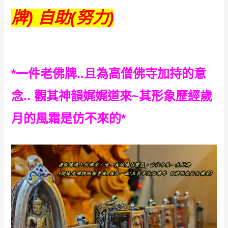
牌) 自助(努力)
*一件老佛牌..且為高僧佛寺加持的意
念.. 觀其神韻娓娓道來~其形象歷經歲
月的風霜是仿不來的
*