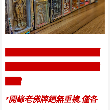
禮敬佛牌上供佛堂，唯一真
誠廣召靈感，古往今來一生
好牌
*開緣老佛牌絕無重複,僅各