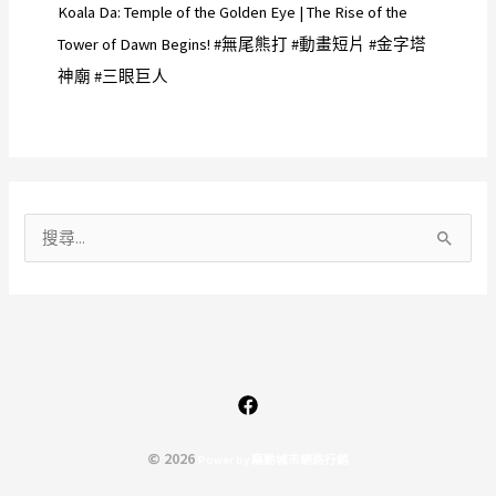
Koala Da: Temple of the Golden Eye | The Rise of the
Tower of Dawn Begins! #無尾熊打 #動畫短片 #金字塔
神廟 #三眼巨人
搜
尋
關
鍵
字
:
© 2026
P
o
w
e
r
b
y
驅
動
城
市
網
路
行
銷