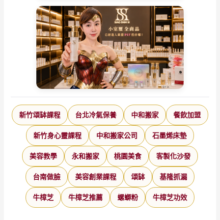
新竹頌缽課程
台北冷氣保養
中和搬家
餐飲加盟
新竹身心靈課程
中和搬家公司
石墨烯床墊
美容教學
永和搬家
桃園美食
客製化沙發
台南做臉
美容創業課程
頌缽
基隆抓漏
牛樟芝
牛樟芝推薦
螺螄粉
牛樟芝功效