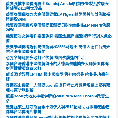
義賣強檔泰國佛牌釋出Somdej Amulet阿贊多督製瓦拉康崇
迪佛曆2411稀世珍品
義賣泰國佛牌九大高僧龍婆銀LP Ngern龍婆艮善加財佛牌裸
牌無殼2460
義賣泰國老佛牌高僧龍婆銀龍婆艮財佛坐財龜LP Ngern佛曆
2450
義賣招財女神老件泰國佛牌 泰國金屬牌 無殼裸牌 行銷人員必
備
義賣泰國佛牌近代高僧龍婆柳2536財龜王 高僧大德在台灣天
佑台灣泰國佛牌能幫忙
必打名師龍婆多必打老佛牌 掩面佛牌逢凶化吉
泰國台灣香港泰國佛牌傳奇的大德高僧龍婆多大師掩面佛牌
彭百欖葉版龜背必打
龍普添哈奴曼LP TIM 極少版造型 猴神哈努曼 哈魯曼功德主
版
泰國座山佛第一人龍婆boon自身粉牌此牌感覺觸感上是有兩
種材質所以很輕
龍婆boon 大地女神老佛牌約2468Phra Mae Thorani改善生
活
義賣瓦東亞紅寺龍婆銀十方佛大模2512招財助力事業泰國老
佛牌台北佛牌店推薦
泰國佛牌高僧龍婆boon稀少版椰殼拉胡老佛牌新北市佛牌店