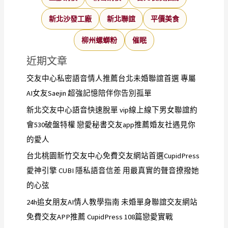
新北沙發工廠
新北聯誼
平價美食
柳州螺螄粉
催眠
近期文章
交友中心私密語音情人推薦台北未婚聯誼首選 專屬
AI女友Saejin 超強記憶陪伴你告別孤單
新北交友中心語音快速脫單 vip線上線下男女聯誼約
會530破盤特權 戀愛秘書交友app推薦婚友社遇見你
的愛人
台北桃園新竹交友中心免費交友網站首選CupidPress
愛神引擎 CUBI 隱私語音信差 用最真實的聲音撩撥她
的心弦
24h追女朋友AI情人教學指南 未婚單身聯誼交友網站
免費交友APP推薦 CupidPress 108篇戀愛實戰