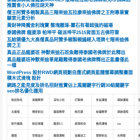
推薦食小人佛拉胡天神
僧王阿贊多親製真品三階崇迪瓦拉康崇迪佛牌之王附專業實
驗室元素分析
黃財神降魔舍利瑰寶 整塊雕琢-靈石有著超強的磁場
泰國佛牌 龍婆添 帕坤平 碰派坤平2515背面五古佛符管
瓦給猜優九大高僧真品阿贊多親製親誦經入塔牌七階崇迪佛
牌之王
真品正品龍婆班 神獸崇迪石班魚難得泰國老佛牌於此釋出
真品龍婆班神獸崇迪單尾雞難得泰國老佛牌釋出正能量僅此
一檔
WordPress 設計RWD網頁規劃自應式網頁能隨螢幕調整畫面
積木式滑塊 設計
網路之能見度及排名招財進寶佔上風關鍵字行銷30組關鍵字
seo排名優化運用
新莊除毛
美睫教學
深坑小吃
打擊樂
多益課程
頌缽課程
太歲燈
精密射出
霧眉教學
桃花運
紋繡教學
頌缽證照
新竹霧眉
新莊美睫
雅思6.5
感情和合
雅思課程
cnc
霧眉
空間設計
霧眉課程
金屬加工
塑膠射出
光明燈