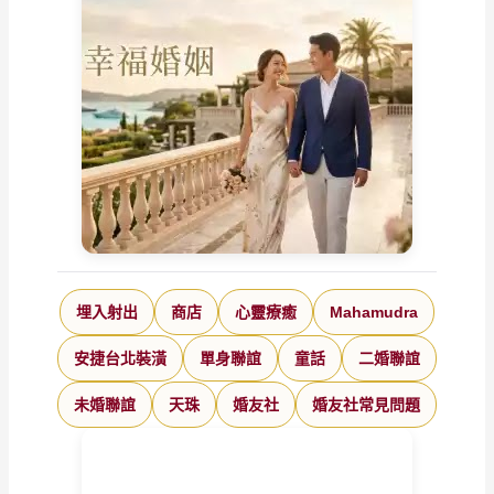
埋入射出
商店
心靈療癒
Mahamudra
安捷台北裝潢
單身聯誼
童話
二婚聯誼
未婚聯誼
天珠
婚友社
婚友社常見問題