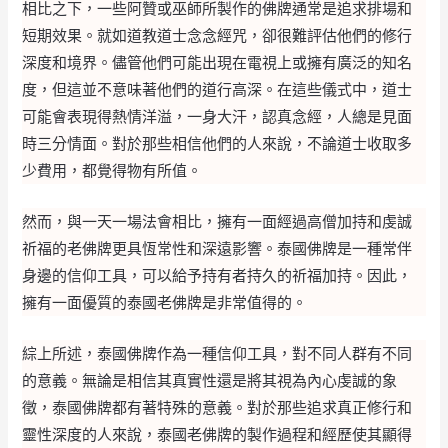
相比之下，一些阿贊或巫師所製作的佛牌通常是追求排場和
短期效果。就如道教道士念念經咒，卻很難評估他們的修行
深度和境界。儘管他們可能出現在電視上或擁有廣泛的知名
度，但這並不意味著他們的道行高深。在這些儀式中，道士
可能會表現得熱情洋溢，一身大汗，認真念經，人總是見面
時三分情面。對於那些相信他們的人來說，不論道士收取多
少費用，都覺得物有所值。
然而，與一天一場法會相比，擁有一面經過高僧加持和虔誠
祈福的老佛牌更具恆常性和深遠影響。泰國佛牌是一種常伴
身邊的信仰工具，可以給予持有者持久的祈福加持。因此，
擁有一面優質的泰國老佛牌是非常值得的。
綜上所述，泰國佛牌作為一種信仰工具，對不同人群有不同
的意義。無論是相信其真實性還是將其視為內心虔誠的象
徵，泰國佛牌都有著特殊的意義。對於那些追求真正修行和
靈性深度的人來說，泰國老佛牌的製作過程和經歷使其顯得