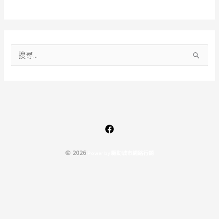
搜
尋
關
鍵
字
:
© 2026
P
o
w
e
r
b
y
驅
動
城
市
網
路
行
銷