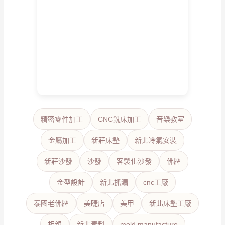
精密零件加工
CNC銑床加工
音樂教室
金屬加工
新莊床墊
新北冷氣安裝
新莊沙發
沙發
客製化沙發
佛牌
金型設計
新北抓漏
cnc工廠
泰國老佛牌
美睫店
美甲
新北床墊工廠
相親
新北素料
mold manufacture