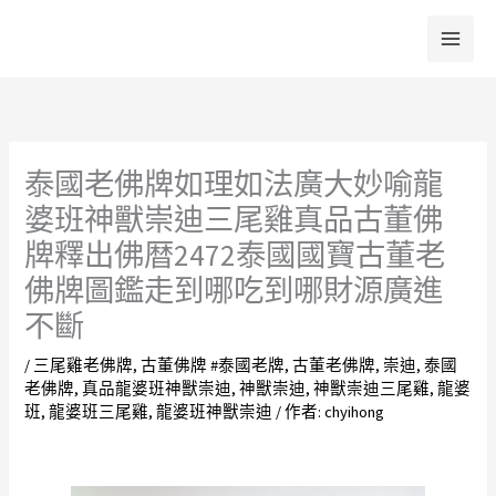
跳
至
主
要
內
容
泰國老佛牌如理如法廣大妙喻龍
婆班神獸崇迪三尾雞真品古董佛
牌釋出佛暦2472泰國國寶古董老
佛牌圖鑑走到哪吃到哪財源廣進
不斷
/
三尾雞老佛牌
,
古董佛牌 #泰國老牌
,
古董老佛牌
,
崇迪
,
泰國
老佛牌
,
真品龍婆班神獸崇迪
,
神獸崇迪
,
神獸崇迪三尾雞
,
龍婆
班
,
龍婆班三尾雞
,
龍婆班神獸崇迪
/ 作者:
chyihong