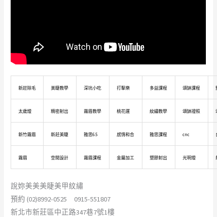
新莊除毛
美睫教學
深坑小吃
打擊樂
多益課程
頌缽課程
太歲燈
精密射出
霧眉教學
桃花運
紋繡教學
頌缽證照
新竹霧眉
新莊美睫
雅思6.5
感情和合
雅思課程
cnc
霧眉
空間設計
霧眉課程
金屬加工
塑膠射出
光明燈
說妳美美美睫美甲紋繡
預約 (02)8992-0525 0915-551807
新北市新莊區中正路347巷7號1樓