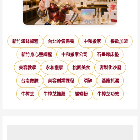
新竹頌缽課程
台北冷氣保養
中和搬家
餐飲加盟
新竹身心靈課程
中和搬家公司
石墨烯床墊
美容教學
永和搬家
桃園美食
客製化沙發
台南做臉
美容創業課程
頌缽
基隆抓漏
牛樟芝
牛樟芝推薦
螺螄粉
牛樟芝功效