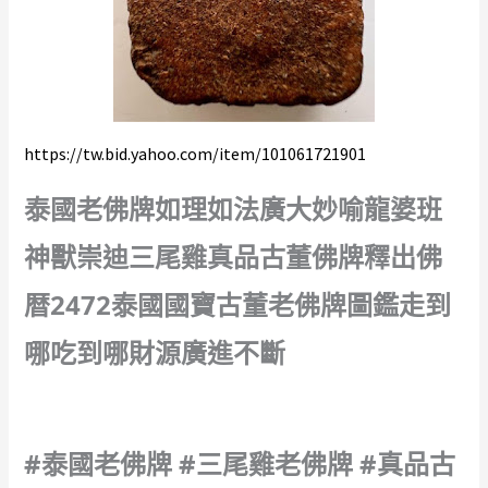
https://tw.bid.yahoo.com/item/101061721901
泰國老佛牌如理如法廣大妙喻龍婆班
神獸崇迪三尾雞真品古董佛牌釋出佛
暦2472泰國國寶古董老佛牌圖鑑走到
哪吃到哪財源廣進不斷
#泰國老佛牌 #三尾雞老佛牌 #真品古