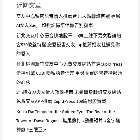
近期文章
交友中心私密語音情人推薦台北未婚聯誼首選 專屬
AI女友Saejin 超強記憶陪伴你告別孤單
新北交友中心語音快速脫單 vip線上線下男女聯誼約
會530破盤特權 戀愛秘書交友app推薦婚友社遇見你
的愛人
台北桃園新竹交友中心免費交友網站首選CupidPress
愛神引擎 CUBI 隱私語音信差 用最真實的聲音撩撥她
的心弦
24h追女朋友AI情人教學指南 未婚單身聯誼交友網站
免費交友APP推薦 CupidPress 108篇戀愛實戰
Koala Da: Temple of the Golden Eye | The Rise of the
Tower of Dawn Begins! #無尾熊打 #動畫短片 #金字塔
神廟 #三眼巨人