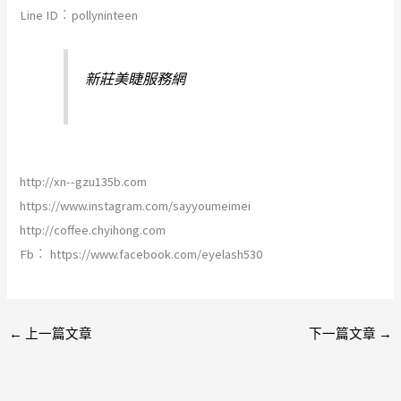
Line ID︰pollyninteen
新莊美睫服務網
http://xn--gzu135b.com
https://www.instagram.com/sayyoumeimei
http://coffee.chyihong.com
Fb︰ https://www.facebook.com/eyelash530
←
上一篇文章
下一篇文章
→