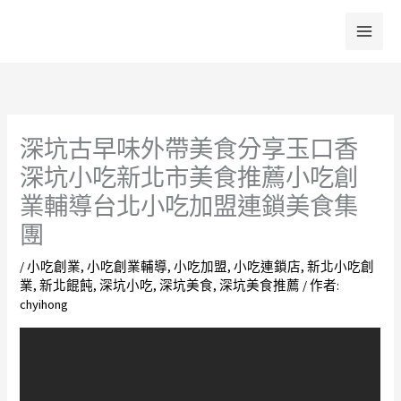
跳
至
主
要
內
容
深坑古早味外帶美食分享玉口香
深坑小吃新北市美食推薦小吃創
業輔導台北小吃加盟連鎖美食集
團
/
小吃創業
,
小吃創業輔導
,
小吃加盟
,
小吃連鎖店
,
新北小吃創
業
,
新北餛飩
,
深坑小吃
,
深坑美食
,
深坑美食推薦
/ 作者:
chyihong