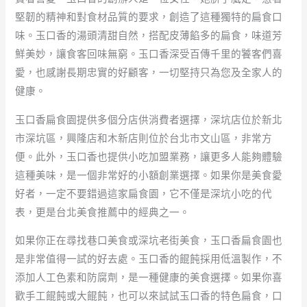
堅韌的精神和對食材品質的要求，創造了這種獨特的扁食口
味。玉口香的湯頭清甜自然，搭配皮薄餡多的扁食，味道芳
鮮美妙，讓食客回味無窮。玉口香深受百傳千里的饕客們喜
愛，也感謝長期忠實的好顧客，一切堅持只為您及全家人的
健康。
玉口香扁食園提供多個分店供消費者選擇，深坑店位於新北
市深坑區，興隆店和木新店則位於台北市文山區，非常方
便。此外，玉口香也提供小吃加盟業務，讓更多人能夠體驗
這種美味，是一個非常好的小額創業選擇。如果你是美食愛
好者，一定不要錯過這家扁食園，它不僅是深坑小吃的代
表，更是台北美食推薦中的經典之一。
如果你正在尋找巷口美食或深坑老街美食，玉口香扁食園也
是非常值得一試的好去處。玉口香的餛飩採用低溫製作，不
添加人工色素和防腐劑，是一種健康的美食選擇。如果你喜
歡手工餛飩或大餛飩，也可以來試試玉口香的特色扁食，口