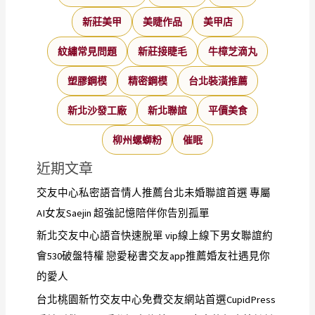
新莊美甲
美睫作品
美甲店
紋繡常見問題
新莊接睫毛
牛樟芝滴丸
塑膠鋼模
精密鋼模
台北裝潢推薦
新北沙發工廠
新北聯誼
平價美食
柳州螺螄粉
催眠
近期文章
交友中心私密語音情人推薦台北未婚聯誼首選 專屬
AI女友Saejin 超強記憶陪伴你告別孤單
新北交友中心語音快速脫單 vip線上線下男女聯誼約
會530破盤特權 戀愛秘書交友app推薦婚友社遇見你
的愛人
台北桃園新竹交友中心免費交友網站首選CupidPress