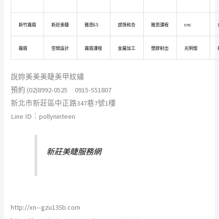
新竹霧眉
新莊美睫
雅思6.5
感情和合
雅思課程
cnc
霧眉
空間設計
霧眉課程
金屬加工
塑膠射出
光明燈
說妳美美美睫美甲紋繡
預約 (02)8992-0525 0915-551807
新北市新莊區中正路347巷7號1樓
Line ID︰pollyninteen
新莊美睫服務網
http://xn--gzu135b.com