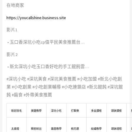
在地商家
https://youcallshine.business.site
影片1
• 玉口香深坑小吃cp值平民美食推薦台…
影片2
• 新北深坑小吃玉口香好吃的手工餛飩雲…
#深坑小吃 #深坑美食 #深坑美食推薦 #小吃加盟 #新北小吃創
業 #小吃創業 #小吃創業輔導 #小吃連鎖店 #新北餛飩 #深坑餛
飩 #扁食 #外帶美食推薦
新莊除毛
美睫教學
深坑小吃
打擊樂
多益課程
頌缽課程
太歲燈
精密射出
霧眉教學
桃花運
紋繡教學
頌缽證照