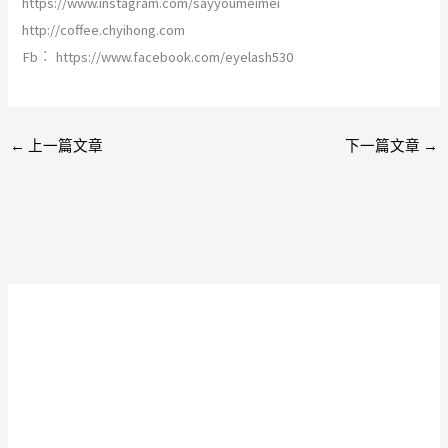
https://www.instagram.com/sayyoumeimei
http://coffee.chyihong.com
Fb︰ https://www.facebook.com/eyelash530
←
上一篇文章
下一篇文章
→