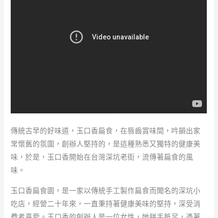
傳統古早的好味道，玉口香扁食，在唇齒賞味間，吟韻出家
常懷舊的氛圍，創辦人堅持的，是這種熟悉又獨特的健康美
味，於是，玉口香開始在台灣深坑老街，流傳著扁食的風
味。
玉口香扁食園，是一家以傳統手工製作扁食而聞名的深坑小
吃店，經營二十年來，一直秉持著健康美味的堅持，深受消
費者喜愛。玉口香的創辦人是一位女性，她胼手胝足，憑著