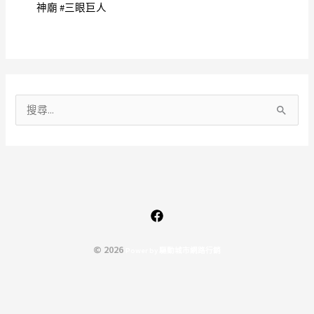
神廟 #三眼巨人
搜
尋
關
鍵
字
:
© 2026
P
o
w
e
r
b
y
驅
動
城
市
網
路
行
銷