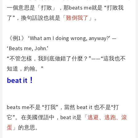
一個意思是「打敗」，那
beats me
就是
“
打敗我
了
”
，換句話說也就是「
難倒我了
」。
《例
1
》
‘What am I doing wrong, anyway?’ —
‘Beats me, John.’
“
不管怎樣，我到底做錯了什麼？
”——“
這我也不
知道，約翰。
”
beat it
！
beats me
不是
“
打我
”
，當然
beat it
也不是
“
打
它
”
。在美國俚語中，
beat it
是「
逃避、逃跑、滾
蛋
」的意思。