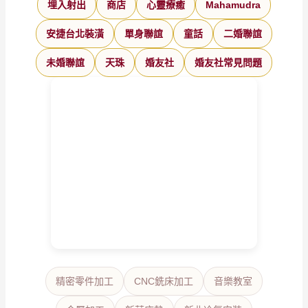
埋入射出
商店
心靈療癒
Mahamudra
安捷台北裝潢
單身聯誼
童話
二婚聯誼
未婚聯誼
天珠
婚友社
婚友社常見問題
精密零件加工
CNC銑床加工
音樂教室