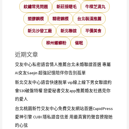
紋繡常見問題
新莊接睫毛
牛樟芝滴丸
塑膠鋼模
精密鋼模
台北裝潢推薦
新北沙發工廠
新北聯誼
平價美食
柳州螺螄粉
催眠
近期文章
交友中心私密語音情人推薦台北未婚聯誼首選 專屬
AI女友Saejin 超強記憶陪伴你告別孤單
新北交友中心語音快速脫單 vip線上線下男女聯誼約
會530破盤特權 戀愛秘書交友app推薦婚友社遇見你
的愛人
台北桃園新竹交友中心免費交友網站首選CupidPress
愛神引擎 CUBI 隱私語音信差 用最真實的聲音撩撥她
的心弦