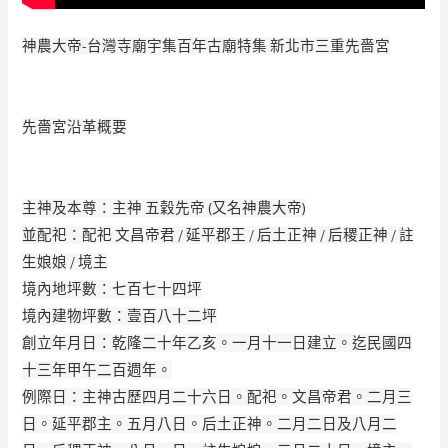
神農大帝-台灣寺廟宇集百年古廟特集 新北市三重先嗇宮
先嗇宮沿革概要
主神及本尊：主神 五穀先帝 (又名神農大帝)
並配祀：配祀 文昌帝君 / 延平郡王 / 后土正神 / 后稷正神 / 註
生娘娘 / 境主
境內地坪數：七百七十四坪
境內建物坪數：壹百八十二坪
創立年月日：乾隆二十年乙亥。一月十一日建立。迄民國四
十三年甲午二百週年。
例際日：主神古歷四月二十六日。配祀。文昌帝君。二月三
日。延平郡主。五月八日。后土
­­正神。二月二日及八月二