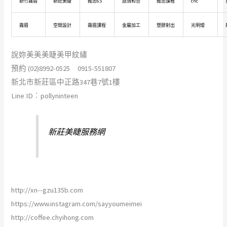
新竹霧眉
新莊美睫
雅思6.5
感情和合
雅思課程
cnc
霧眉
空間設計
霧眉課程
金屬加工
塑膠射出
光明燈
說妳美美美睫美甲紋繡
預約 (02)8992-0525 0915-551807
新北市新莊區中正路347巷7號1樓
Line ID︰pollyninteen
新莊美睫服務網
http://xn--gzu135b.com
https://www.instagram.com/sayyoumeimei
http://coffee.chyihong.com