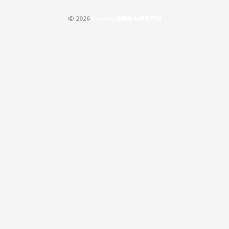
© 2026
P
o
w
e
r
b
y
驅
動
城
市
網
路
行
銷