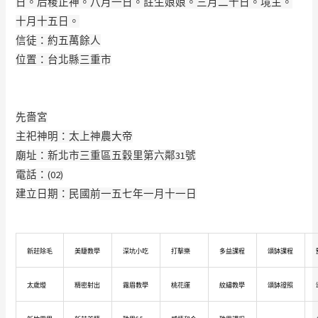
日。后稷正神。八月一日。註生娘娘。三月二十日。境主。
十月
­十­五日。
信徒：約五萬餘人
位置：台北縣三重市
先嗇宮
主祀神明：太上神農大帝
廟址：新北市三重區五穀里第六鄰31號
電話：(02)
建立日期：民國前一五七年一月十一日
新莊除毛
美睫教學
深坑小吃
打擊樂
多益課程
頌缽課程
太歲燈
精密射出
霧眉教學
桃花運
紋繡教學
頌缽證照