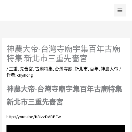
跳
至
主
要
內
容
神農大帝-台灣寺廟宇集百年古廟
特集 新北市三重先嗇宮
/
三重
,
先嗇宮
,
古廟特集
,
台灣寺廟
,
新北市
,
百年
,
神農大帝
/
作者:
chyihong
神農大帝-台灣寺廟宇集百年古廟特集
新北市三重先嗇宮
http://youtu.be/K8IvzDVBPFw