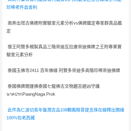
珍稀老件血舍利
南奔出塔古佛牌附實驗室元素分析vs佛牌鑑定專家群真品鑑
定
僧王阿贊多親製真品三階崇迪瓦拉康崇迪佛牌之王附專業實
驗室元素分析
泰國玉佛寺2411 百年佛緣 阿贊多崇迪多高階珍稀崇迪佛牌
泰國佛牌開運佛泰國七龍佛古文物趨吉避凶守護
นาคปรกPaangNaga Prok
此件為仁波切長年盤潤吉品108顆鳳眼菩提念珠在線釋出開緣
100%包老西藏