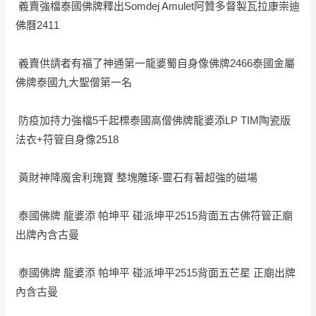
義賣強檔泰國佛牌釋出Somdej Amulet阿贊多督製瓦拉康崇迪
佛曆2411
義賣供請者有福了神通第一龍婆蜀自身像佛牌2466泰國金屬
佛牌泰國九大聖僧第一名
防疫加持力強檔5千起標泰國高僧佛牌龍婆添LP TIM陶瓷版
法衣+符管自身像2518
黃財神降魔舍利瑰寶 整塊雕琢-靈石有著超強的磁場
泰國佛牌 龍婆添 帕坤平 碰派坤平2515背面五古佛符管正廟
出牌內含古曼
泰國佛牌 龍婆添 帕坤平 碰派坤平2515背面五芒星 正廟出牌
內含古曼