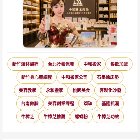
新竹頌缽課程
台北冷氣保養
中和搬家
餐飲加盟
新竹身心靈課程
中和搬家公司
石墨烯床墊
美容教學
永和搬家
桃園美食
客製化沙發
台南做臉
美容創業課程
頌缽
基隆抓漏
牛樟芝
牛樟芝推薦
螺螄粉
牛樟芝功效