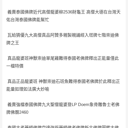
義賣泰國佛牌近代高僧龍婆柳2536財龜王 高僧大德在台灣天
佑台灣泰國佛牌能幫忙
瓦給猜優九大高僧真品阿贊多親製親誦經入塔牌七階崇迪佛
牌之王
真品龍婆班神獸崇迪單尾雞難得泰國老佛牌釋出正能量僅此
一檔特價
真品正品龍婆班 神獸崇迪石班魚難得泰國老佛牌於此釋出正
能量如理如法廣大妙喻
義賣強檔泰國佛牌九大聖僧龍婆登LP Doem象骨雕魯士老佛
牌佛曆2460
泰國古老藥師佛牌空達強版藥師佛老佛牌新北佛牌圖鑑古佛