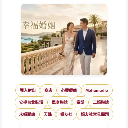
埋入射出
商店
心靈療癒
Mahamudra
安捷台北裝潢
單身聯誼
童話
二婚聯誼
未婚聯誼
天珠
婚友社
婚友社常見問題