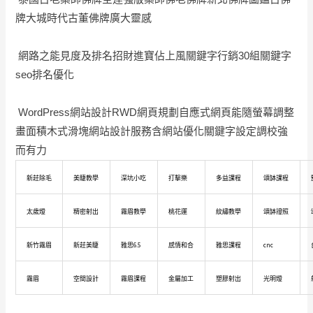
牌大城時代古董佛牌廣大靈感
網路之能見度及排名招財進寶佔上風關鍵字行銷30組關鍵字
seo排名優化
WordPress網站設計RWD網頁規劃自應式網頁能隨螢幕調整
畫面積木式滑塊網站設計服務含網站優化關鍵字設定調校強
而有力
新莊除毛
美睫教學
深坑小吃
打擊樂
多益課程
頌缽課程
太歲燈
精密射出
霧眉教學
桃花運
紋繡教學
頌缽證照
新竹霧眉
新莊美睫
雅思6.5
感情和合
雅思課程
cnc
霧眉
空間設計
霧眉課程
金屬加工
塑膠射出
光明燈