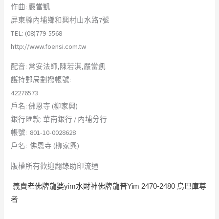
作曲: 嚴當凱
屏東縣內埔鄉和興村山水路7號
TEL: (08)779-5568
http://www.foensi.com.tw
配音: 常安法師,陳若淇,嚴當凱
護持郵局劃撥帳號:
42276573
戶名: 佛恩寺 (柳家興)
銀行匯款: 華南銀行 / 內埔分行
帳號: 801-10-0028628
戶名: 佛恩寺 (柳家興)
版權所有歡迎翻錄助印流通
義賣老佛牌龍婆yim水財神佛牌龍普Yim 2470-2480 烏巴庫尊
者