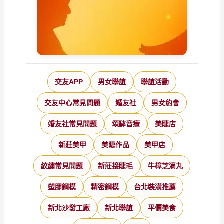
交友APP
男女聯誼
聯誼活動
交友中心常見問題
婚友社
男女約會
婚友社常見問題
頌缽音療
美睫店
新莊美甲
美睫作品
美甲店
紋繡常見問題
新莊接睫毛
牛樟芝滴丸
塑膠鋼模
精密鋼模
台北裝潢推薦
新北沙發工廠
新北聯誼
平價美食