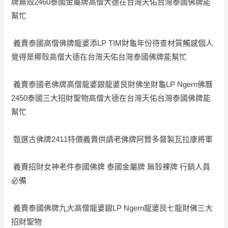
牌無殼2460泰國金屬牌高僧大德在台灣天佑台灣泰國佛牌能
幫忙
義賣泰國高僧佛牌龍婆添LP TIM財龜年份待查材質觸感個人
覺得是椰殼高僧大德在台灣天佑台灣泰國佛牌能幫忙
義賣泰國老佛牌高僧龍婆銀龍婆艮財佛坐財龜LP Ngern佛曆
2450泰國三大招財聖物高僧大德在台灣天佑台灣泰國佛牌能
幫忙
甄選古佛牌2411特價義賣供請老佛牌阿贊多督製瓦拉康將軍
義賣招財女神老件泰國佛牌 泰國金屬牌 無殼裸牌 行銷人員
必備
義賣泰國佛牌九大高僧龍婆銀LP Ngern龍婆艮七龍財佛三大
招財聖物