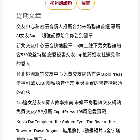
柳州螺螄粉
催眠
近期文章
交友中心私密語音情人推薦台北未婚聯誼首選 專屬
AI女友Saejin 超強記憶陪伴你告別孤單
新北交友中心語音快速脫單 vip線上線下男女聯誼約
會530破盤特權 戀愛秘書交友app推薦婚友社遇見你
的愛人
台北桃園新竹交友中心免費交友網站首選CupidPress
愛神引擎 CUBI 隱私語音信差 用最真實的聲音撩撥她
的心弦
24h追女朋友AI情人教學指南 未婚單身聯誼交友網站
免費交友APP推薦 CupidPress 108篇戀愛實戰
Koala Da: Temple of the Golden Eye | The Rise of the
Tower of Dawn Begins! #無尾熊打 #動畫短片 #金字塔
神廟 #三眼巨人