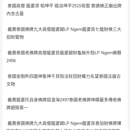
泰國高僧 龍婆添 帕坤平 碰派坤平2515背面 索通佛正廟出牌
內含古曼
義賣泰國佛牌九大高僧龍婆銀LP Ngern龍婆艮七龍財佛三大
招財聖物
義賣泰國老佛牌高僧龍婆艮龍婆銀財龜無外殼LP Ngern佛曆
2456
泰國金剛杵四面神象神千貝殼法杖招財權力名望泰國法器古
文物
義賣龍婆托自身佛牌屈滄海2497泰國老佛牌神蹟最多傳奇佛
牌避險第一
義賣泰國佛牌九大高僧龍婆銀LP Ngern龍婆艮善加財佛牌裸