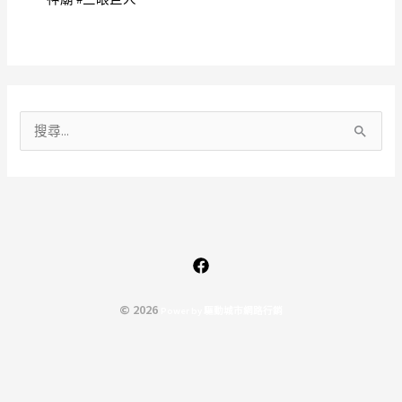
搜
尋
關
鍵
字
:
© 2026
P
o
w
e
r
b
y
驅
動
城
市
網
路
行
銷