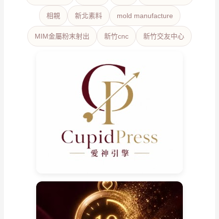
相親
新北素料
mold manufacture
MIM金屬粉末射出
新竹cnc
新竹交友中心