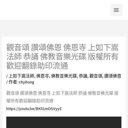
跳
至
主
要
內
容
觀音頌 讚頌佛恩 佛恩寺 上如下嵩
法師 恭誦 佛教音樂光碟 版權所有
歡迎翻錄助印流通
/
上如下嵩法師
,
佛恩寺
,
佛教音樂光碟
,
恭誦
,
觀音頌
,
讚頌佛恩
/ 作者:
chyihong
觀音頌 讚頌佛恩 佛恩寺 上如下嵩法師 恭誦 佛教音樂光碟 版
權所有歡迎翻錄助印流通
https://youtu.be/BK51mDSVyyE