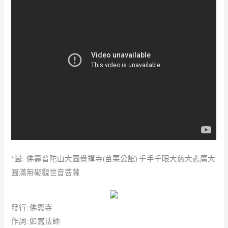
*圖: 佛壽普陀山大圓覺禪寺(苗栗公館) 千手千眼大慈大悲廣大
圓滿無礙觀世音菩薩
發行: 佛恩寺
作詞: 如嵩法師