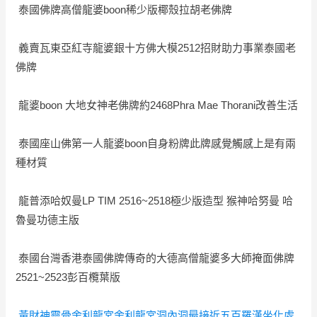
泰國佛牌高僧龍婆boon稀少版椰殼拉胡老佛牌
義賣瓦東亞紅寺龍婆銀十方佛大模2512招財助力事業泰國老
佛牌
龍婆boon 大地女神老佛牌約2468Phra Mae Thorani改善生活
泰國座山佛第一人龍婆boon自身粉牌此牌感覺觸感上是有兩
種材質
龍普添哈奴曼LP TIM 2516~2518極少版造型 猴神哈努曼 哈
魯曼功德主版
泰國台灣香港泰國佛牌傳奇的大德高僧龍婆多大師掩面佛牌
2521~2523彭百欖葉版
黃財神靈骨舍利龍宮舍利龍宮洞內洞最接近五百羅漢坐化處