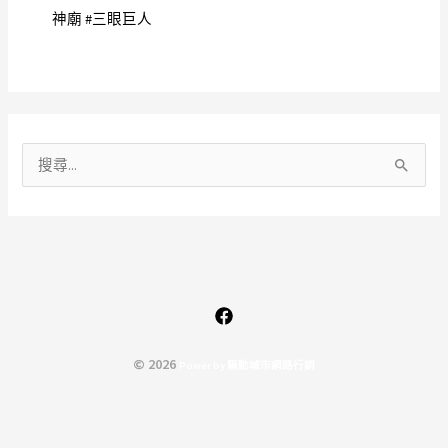
神廟 #三眼巨人
搜
尋
關
鍵
字
:
© 2026
P
o
w
e
r
b
y
驅
動
城
市
網
路
行
銷