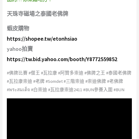
天珠寺磁場之泰國老佛牌
蝦皮購物
https://shopee.tw/etonhsiao
yahoo拍賣
https://tw.bid.yahoo.com/booth/Y8772559852
#佛牌比賽 #僧王 #瓦拉康 #阿贊多崇迪 #佛牌之王 #泰國老佛牌
#瓦拉康崇迪 #老牌 #Somdet #三階崇迪 #崇迪佛牌 #老佛牌
#พระสมเด็จ #白崇迪 #瓦拉康崇迪2411 #BUN參賽入圍 #BUN