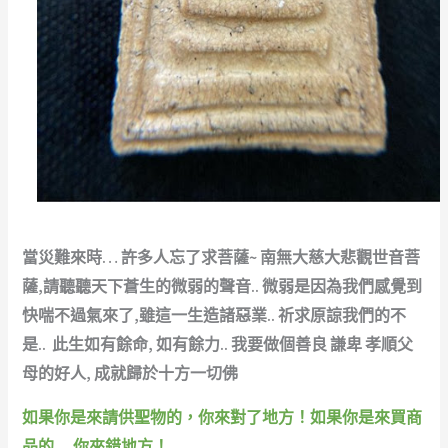
當災難來時… 許多人忘了求菩薩~ 南無大慈大悲觀世音菩
薩,請聽聽天下蒼生的微弱的聲音.. 微弱是因為我們感覺到
快喘不過氣來了,雖這一生造諸惡業.. 祈求原諒我們的不
是.. 此生如有餘命, 如有餘力.. 我要做個善良 謙卑 孝順父
母的好人, 成就歸於十方一切佛
如果你是來請供聖物的，你來對了地方！如果你是來買商
品的… 你來錯地方！