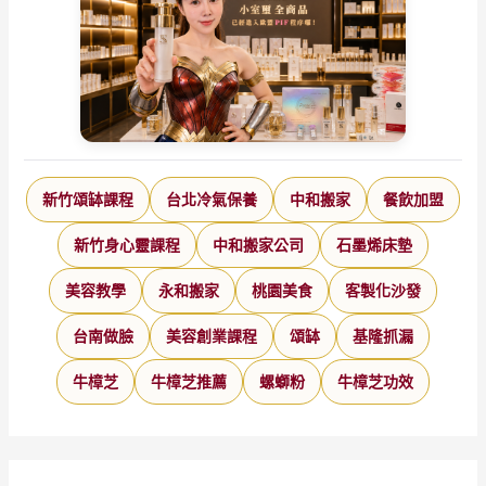
新竹頌缽課程
台北冷氣保養
中和搬家
餐飲加盟
新竹身心靈課程
中和搬家公司
石墨烯床墊
美容教學
永和搬家
桃園美食
客製化沙發
台南做臉
美容創業課程
頌缽
基隆抓漏
牛樟芝
牛樟芝推薦
螺螄粉
牛樟芝功效