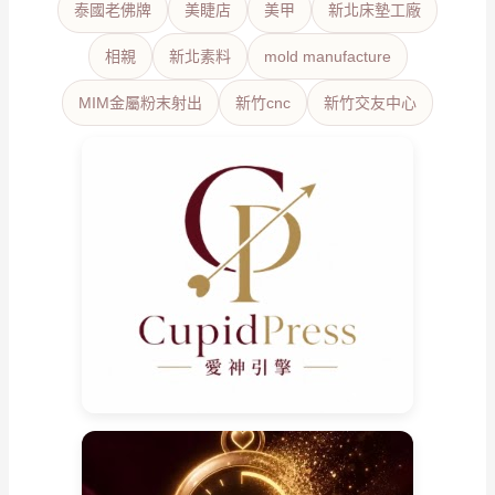
泰國老佛牌
美睫店
美甲
新北床墊工廠
相親
新北素料
mold manufacture
MIM金屬粉末射出
新竹cnc
新竹交友中心