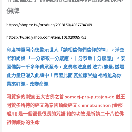
佛牌
https://shopee.tw/product/2938150/4037784369
https://tw.bid.yahoo.com/item/101020085751
印度神童阿南德警示世人「請相信你們信仰的神」。淨空
老和尚說 「一分恭敬一分感應，十分恭敬十分感應」。泰
國佛牌一千多年傳承至今，念佛念法念僧 法力/能量/磁場
此力量已灌入此牌中！帶著此面 瓦拉康崇迪 祂將能為你
帶來好運 ~ 改變命運
阿贊多的崇迪 五大古佛之首 somdej-pra-putajan-do 僧王
阿贊多所持的經文為泰國頂級經文 chinnabanchon (金那
般川) 是一個很長很長的咒語 祂的功效 是祈請二十八位佛
祖保護你的生命