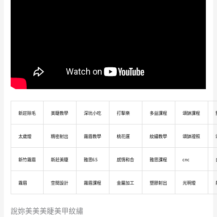
新莊除毛
美睫教學
深坑小吃
打擊樂
多益課程
頌缽課程
太歲燈
精密射出
霧眉教學
桃花運
紋繡教學
頌缽證照
新竹霧眉
新莊美睫
雅思6.5
感情和合
雅思課程
cnc
霧眉
空間設計
霧眉課程
金屬加工
塑膠射出
光明燈
說妳美美美睫美甲紋繡