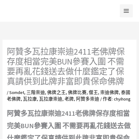
跳
至
主
要
內
容
阿贊多瓦拉康崇迪2411老佛牌保
存度相當完美BUN參賽入圍 不需
要再亂花錢送去做什麼鑑定了保
真請供到此牌非富即貴保命佛牌
/
Somdet
,
三階崇迪
,
佛牌之王
,
佛牌比賽
,
僧王
,
崇迪佛牌
,
泰國
老佛牌
,
瓦拉康
,
瓦拉康崇迪
,
老牌
,
阿贊多崇迪
/ 作者:
chyihong
阿贊多瓦拉康崇迪2411老佛牌保存度相當
完美BUN參賽入圍 不需要再亂花錢送去做
什麼鑑定了保真請供到此牌非富即貴保命