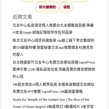
柳州螺螄粉
催眠
近期文章
交友中心私密語音情人推薦台北未婚聯誼首選 專屬
AI女友Saejin 超強記憶陪伴你告別孤單
新北交友中心語音快速脫單 vip線上線下男女聯誼約
會530破盤特權 戀愛秘書交友app推薦婚友社遇見你
的愛人
台北桃園新竹交友中心免費交友網站首選CupidPress
愛神引擎 CUBI 隱私語音信差 用最真實的聲音撩撥她
的心弦
24h追女朋友AI情人教學指南 未婚單身聯誼交友網站
免費交友APP推薦 CupidPress 108篇戀愛實戰
Koala Da: Temple of the Golden Eye | The Rise of the
Tower of Dawn Begins! #無尾熊打 #動畫短片 #金字塔