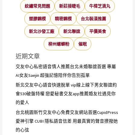
紋繡常見問題
新莊接睫毛
牛樟芝滴丸
塑膠鋼模
精密鋼模
台北裝潢推薦
新北沙發工廠
新北聯誼
平價美食
柳州螺螄粉
催眠
近期文章
交友中心私密語音情人推薦台北未婚聯誼首選 專屬
AI女友Saejin 超強記憶陪伴你告別孤單
新北交友中心語音快速脫單 vip線上線下男女聯誼約
會530破盤特權 戀愛秘書交友app推薦婚友社遇見你
的愛人
台北桃園新竹交友中心免費交友網站首選CupidPress
愛神引擎 CUBI 隱私語音信差 用最真實的聲音撩撥她
的心弦