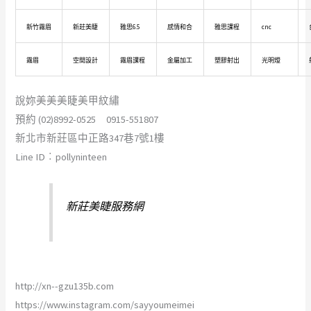
新竹霧眉
新莊美睫
雅思6.5
感情和合
雅思課程
cnc
霧眉
空間設計
霧眉課程
金屬加工
塑膠射出
光明燈
說妳美美美睫美甲紋繡
預約 (02)8992-0525 0915-551807
新北市新莊區中正路347巷7號1樓
Line ID︰pollyninteen
新莊美睫服務網
http://xn--gzu135b.com
https://www.instagram.com/sayyoumeimei