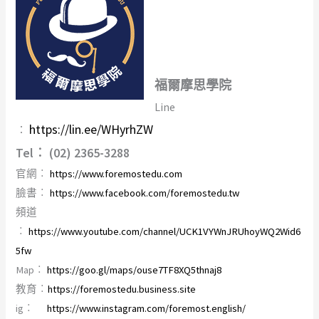
福爾摩思學院
Line
https://lin.ee/WHyrhZW
︰
Tel︰ (02) 2365-3288
官網︰
https://www.foremostedu.com
臉書︰
https://www.facebook.com/foremostedu.tw
頻道
︰
https://www.youtube.com/channel/UCK1VYWnJRUhoyWQ2Wid6
5fw
Map︰
https://goo.gl/maps/ouse7TF8XQ5thnaj8
教育︰
https://foremostedu.business.site
ig︰
https://www.instagram.com/foremost.english/