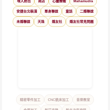
埋入射出
商店
心靈療癒
Mahamudra
安捷台北裝潢
單身聯誼
童話
二婚聯誼
未婚聯誼
天珠
婚友社
婚友社常見問題
精密零件加工
CNC銑床加工
音樂教室
金屬加工
新莊床墊
新北冷氣安裝