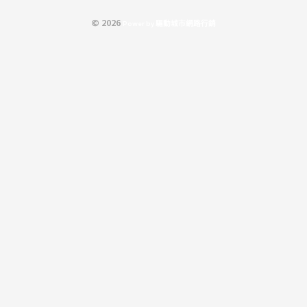
© 2026
P
o
w
e
r
b
y
驅
動
城
市
網
路
行
銷