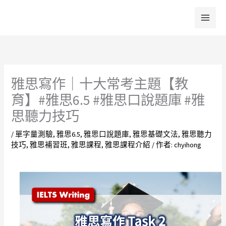
跳
至
主
要
內
容
雅思寫作｜十大常考主題【教
育】#雅思6.5 #雅思口說題庫 #雅
思聽力技巧
/
單字量測驗
,
雅思6.5
,
雅思口說題庫
,
雅思基礎文法
,
雅思聽力
技巧
,
雅思補習班
,
雅思課程
,
雅思課程介紹
/ 作者:
chyihong