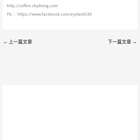
http://coffee.chyihong.com
Fb︰ https://www.facebook.com/eyelash530
←
上一篇文章
下一篇文章
→