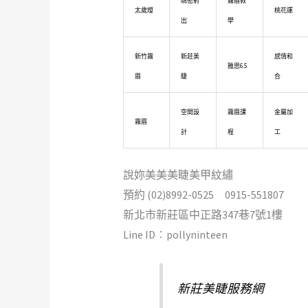
精密射
霧眉教
太歲燈
桃花運
出
學
新竹霧
新莊美
感情和
雅思6.5
眉
睫
合
空間設
霧眉課
金屬加
霧眉
計
程
工
說妳美美美睫美甲紋繡
預約 (02)8992-0525 0915-551807
新北市新莊區中正路347巷7號1樓
Line ID︰pollyninteen
新莊美睫服務網