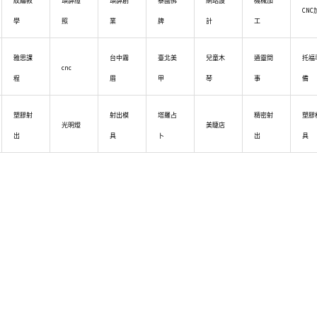
紋繡教
頌缽證
頌缽創
泰國佛
網站設
機械加
CNC
學
照
業
牌
計
工
雅思課
台中霧
臺北美
兒童木
通靈問
托福
cnc
程
眉
甲
琴
事
備
塑膠射
射出模
塔羅占
精密射
塑膠
光明燈
美睫店
出
具
卜
出
具