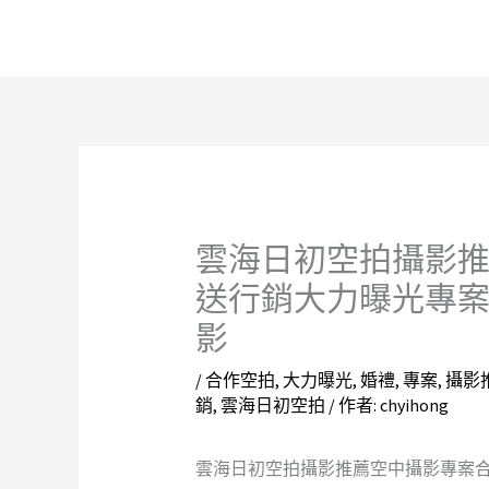
跳
至
主
要
內
容
雲海日初空拍攝影
送行銷大力曝光專
影
/
合作空拍
,
大力曝光
,
婚禮
,
專案
,
攝影
銷
,
雲海日初空拍
/ 作者:
chyihong
雲海日初空拍攝影推薦空中攝影專案