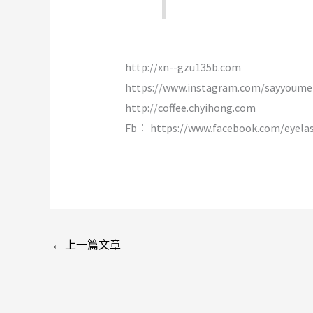
http://xn--gzu135b.com
https://www.instagram.com/sayyoume
http://coffee.chyihong.com
Fb︰ https://www.facebook.com/eyela
←
上一篇文章