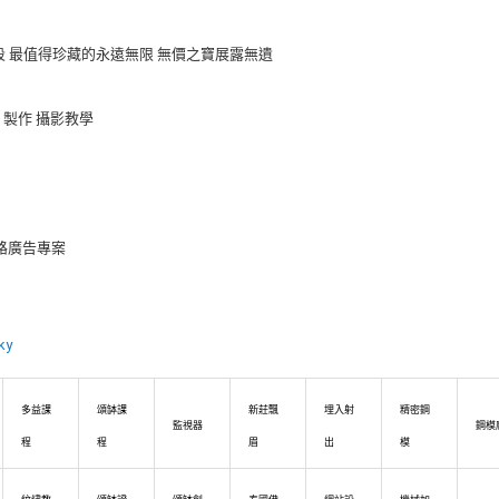
段 最值得珍藏的永遠無限 無價之寶展露無遺
片製作 攝影教學
網路廣告專案
ky
多益課
頌缽課
新莊飄
埋入射
精密鋼
監視器
鋼模
程
程
眉
出
模