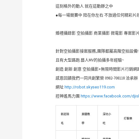
這刻格外的動人 就在這動靜之中
●每一場競賽中 陪在你左右 不放過任何精彩片
婚禮攝錄影 空拍攝影 商業攝影 微電影 專案影
針對空拍攝影接案服務,團隊都屬高階空拍設備!
且有大型路跑.藝人MV的拍攝多年經驗~
創造 創新 創意 空拍攝影+無限時間影片行銷
感恩回饋我們一同共創繁榮 0982-708118 洽承辦
網址
http://robot.skyseo119.com
控神遙馬力團
https://www.facebook.com/djis
新莊除
美睫教
深坑小
打擊樂
毛
學
吃