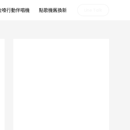
金嗓行動伴唱機
點歌機舊換新
Line Talk