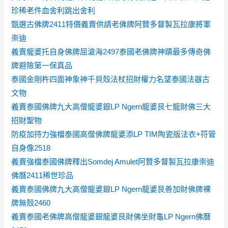
珍稀老件血舍利跳出舍利
甄選古佛牌2411特價義賣供請老佛牌阿贊多督製瓦拉康將軍
崇迪
義賣龍婆托自身佛牌屈滄海2497泰國老佛牌神蹟最多傳奇佛
牌避險第一保真品
泰國金剛杵四面神象神千貝殼法杖招財權力名望泰國法器古
文物
義賣泰國佛牌九大高僧龍婆銀LP Ngern龍婆艮七龍財佛三大
招財聖物
防疫加持力強檔泰國高僧佛牌龍婆添LP TIM陶瓷版法衣+符管
自身像2518
義賣強檔泰國佛牌釋出Somdej Amulet阿贊多督製瓦拉康崇迪
佛曆2411稀世珍品
義賣泰國佛牌九大高僧龍婆銀LP Ngern龍婆艮善加財佛牌裸
牌無殼2460
義賣泰國老佛牌高僧龍婆銀龍婆艮財佛坐財龜LP Ngern佛曆