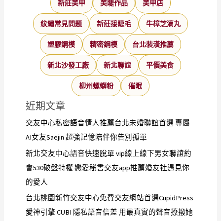
新莊美甲
美睫作品
美甲店
紋繡常見問題
新莊接睫毛
牛樟芝滴丸
塑膠鋼模
精密鋼模
台北裝潢推薦
新北沙發工廠
新北聯誼
平價美食
柳州螺螄粉
催眠
近期文章
交友中心私密語音情人推薦台北未婚聯誼首選 專屬
AI女友Saejin 超強記憶陪伴你告別孤單
新北交友中心語音快速脫單 vip線上線下男女聯誼約
會530破盤特權 戀愛秘書交友app推薦婚友社遇見你
的愛人
台北桃園新竹交友中心免費交友網站首選CupidPress
愛神引擎 CUBI 隱私語音信差 用最真實的聲音撩撥她