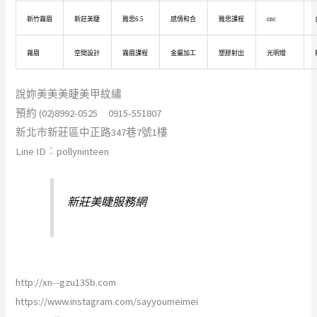
新竹霧眉
新莊美睫
雅思6.5
感情和合
雅思課程
cnc
霧眉
空間設計
霧眉課程
金屬加工
塑膠射出
光明燈
說妳美美美睫美甲紋繡
預約 (02)8992-0525 0915-551807
新北市新莊區中正路347巷7號1樓
Line ID︰pollyninteen
新莊美睫服務網
http://xn--gzu135b.com
https://www.instagram.com/sayyoumeimei