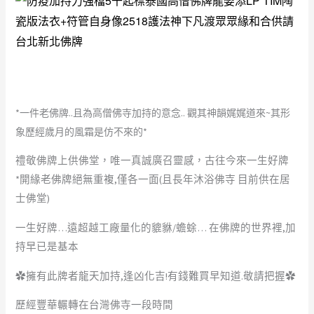
*一件老佛牌..且為高僧佛寺加持的意念.. 觀其神韻娓娓道來~其形
象歷經歲月的風霜是仿不來的*
禮敬佛牌上供佛堂，唯一真誠廣召靈感，古往今來一生好牌
*開緣老佛牌絕無重複,僅各一面(且長年沐浴佛寺 目前供在居
士佛堂)
一生好牌…遠超越工廠量化的貔貅/蟾蜍… 在佛牌的世界裡,加
持早已是基本
✿擁有此牌者龍天加持,逢凶化吉!有錢難買早知道.敬請把握✿
歷經豐華輾轉在台灣佛寺一段時間