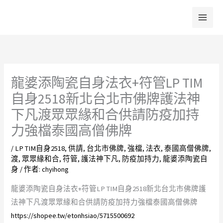
跳
至
主
要
內
容
龍婆添陶瓷自身法衣+符管LP TIM
自身2518新北台北市佛牌護法神
下凡渡眾眾緣和合供請防疫加持
力強檔泰國高僧佛牌
/
LP TIM自身2518
,
供請
,
台北市佛牌
,
強檔
,
法衣
,
泰國高僧佛牌
,
渡
,
眾眾緣和合
,
符管
,
護法神下凡
,
防疫加持力
,
龍婆添陶瓷自
身
/ 作者:
chyihong
龍婆添陶瓷自身法衣+符管LP TIM自身2518新北台北市佛牌護
法神下凡渡眾眾緣和合供請防疫加持力強檔泰國高僧佛牌
https://shopee.tw/etonhsiao/5715500692