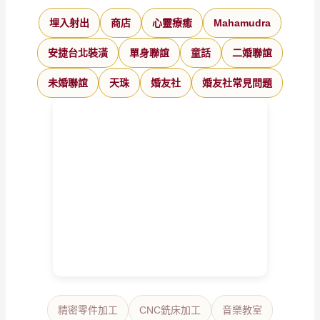
埋入射出
商店
心靈療癒
Mahamudra
安捷台北裝潢
單身聯誼
童話
二婚聯誼
未婚聯誼
天珠
婚友社
婚友社常見問題
精密零件加工
CNC銑床加工
音樂教室