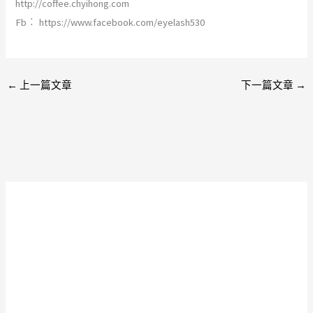
http://coffee.chyihong.com
Fb︰ https://www.facebook.com/eyelash530
←
上一篇文章
下一篇文章
→