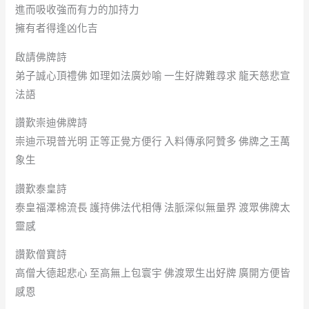
進而吸收強而有力的加持力
擁有者得逢凶化吉
啟請佛牌詩
弟子誠心頂禮佛 如理如法廣妙喻 一生好牌難尋求 龍天慈悲宣
法語
讚歎崇迪佛牌詩
崇迪示現普光明 正等正覺方便行 入料傳承阿贊多 佛牌之王萬
象生
讚歎泰皇詩
泰皇福澤棉流長 護持佛法代相傳 法脈深似無量界 渡眾佛牌太
靈感
讚歎僧寶詩
高僧大德起悲心 至高無上包寰宇 佛渡眾生出好牌 廣開方便皆
感恩