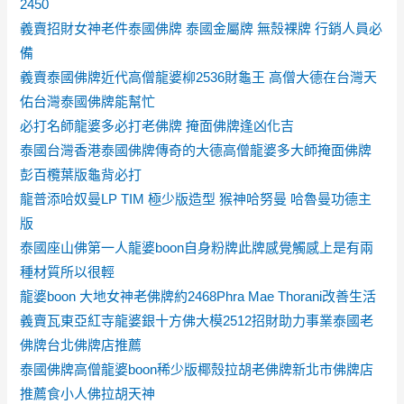
2450
義賣招財女神老件泰國佛牌 泰國金屬牌 無殼裸牌 行銷人員必
備
義賣泰國佛牌近代高僧龍婆柳2536財龜王 高僧大德在台灣天
佑台灣泰國佛牌能幫忙
必打名師龍婆多必打老佛牌 掩面佛牌逢凶化吉
泰國台灣香港泰國佛牌傳奇的大德高僧龍婆多大師掩面佛牌
彭百欖葉版龜背必打
龍普添哈奴曼LP TIM 極少版造型 猴神哈努曼 哈魯曼功德主
版
泰國座山佛第一人龍婆boon自身粉牌此牌感覺觸感上是有兩
種材質所以很輕
龍婆boon 大地女神老佛牌約2468Phra Mae Thorani改善生活
義賣瓦東亞紅寺龍婆銀十方佛大模2512招財助力事業泰國老
佛牌台北佛牌店推薦
泰國佛牌高僧龍婆boon稀少版椰殼拉胡老佛牌新北市佛牌店
推薦食小人佛拉胡天神