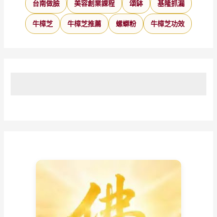
台南做臉
美容創業課程
頌缽
基隆抓漏
牛樟芝
牛樟芝推薦
螺螄粉
牛樟芝功效