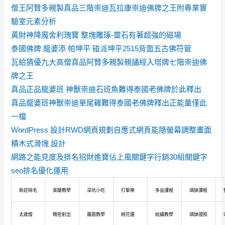
僧王阿贊多親製真品三階崇迪瓦拉康崇迪佛牌之王附專業實
驗室元素分析
黃財神降魔舍利瑰寶 整塊雕琢-靈石有著超強的磁場
泰國佛牌 龍婆添 帕坤平 碰派坤平2515背面五古佛符管
瓦給猜優九大高僧真品阿贊多親製親誦經入塔牌七階崇迪佛
牌之王
真品正品龍婆班 神獸崇迪石班魚難得泰國老佛牌於此釋出
真品龍婆班神獸崇迪單尾雞難得泰國老佛牌釋出正能量僅此
一檔
WordPress 設計RWD網頁規劃自應式網頁能隨螢幕調整畫面
積木式滑塊 設計
網路之能見度及排名招財進寶佔上風關鍵字行銷30組關鍵字
seo排名優化運用
新莊除毛
美睫教學
深坑小吃
打擊樂
多益課程
頌缽課程
太歲燈
精密射出
霧眉教學
桃花運
紋繡教學
頌缽證照