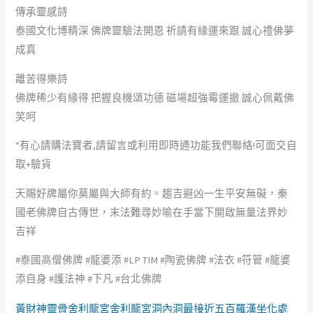
傳承靈感詩
泰國文化博精深 佛牌靈驗法開恩 祈請有緣運來跟 誠心禮佛夢
成真
離苦得樂詩
佛牌稀少有緣得 把握良機頌功德 磁場超強霉運撤 誠心佩戴佛
笑呵
*有心請購法寶者,請留言或利用即時通功能我們聯絡!可面交自
取+驗貨
天賜好牌屬你莫屬與大師有約。趨吉避凶一生平安無礙，秦
國老佛牌自古傳世，末法難尋妙喻在手當下開啟無量法界妙
吉祥
#泰國高僧佛牌 #龍婆添 #LP TIM #陶瓷佛牌 #法衣 #符管 #龍婆
添自身 #護法神 #下凡 #台北佛牌
黃財神靈骨舍利龍宮舍利龍宮洞內洞最接近五百羅漢坐化處