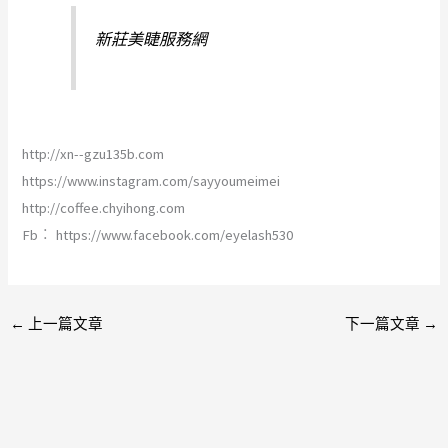
新莊美睫服務網
http://xn--gzu135b.com
https://www.instagram.com/sayyoumeimei
http://coffee.chyihong.com
Fb︰ https://www.facebook.com/eyelash530
←
上一篇文章
下一篇文章
→