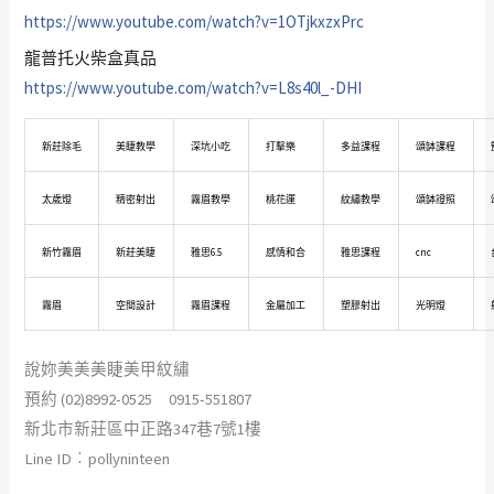
https://www.youtube.com/watch?v=1OTjkxzxPrc
龍普托火柴盒真品
https://www.youtube.com/watch?v=L8s40l_-DHI
新莊除毛
美睫教學
深坑小吃
打擊樂
多益課程
頌缽課程
太歲燈
精密射出
霧眉教學
桃花運
紋繡教學
頌缽證照
新竹霧眉
新莊美睫
雅思6.5
感情和合
雅思課程
cnc
霧眉
空間設計
霧眉課程
金屬加工
塑膠射出
光明燈
說妳美美美睫美甲紋繡
預約 (02)8992-0525 0915-551807
新北市新莊區中正路347巷7號1樓
Line ID︰pollyninteen