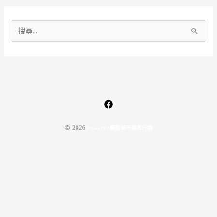
搜
尋
關
鍵
字
:
© 2026
P
o
w
e
r
b
y
驅
動
城
市
網
路
行
銷