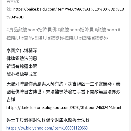
資料來
源:
https://baike.baidu.com/item/%E6%8C%A1%E9%99%8D%E8
%B4%9D
#真品龍婆boon擋降貝佛 #龍婆boon擋降貝 #龍婆boon #
擋降貝 #真品擋降貝 #龍婆碰擋降貝 #擋降 #龍婆碰
泰國文化博精深
佛牌靈驗法開恩
祈請有緣運來跟
誠心禮佛夢成真
天賜好牌屬你莫屬與大師有約。趨吉避凶一生平安無礙，秦
國老佛牌自古傳世，末法難尋妙喻在手當下開啟無量法界妙
吉祥
https://dark-fortune.blogspot.com/2020/01/boon24602474.html
魯士千貝殼招財法杖保全財庫水龍魯士法杖
https://tw.bid.yahoo.com/item/100801120663