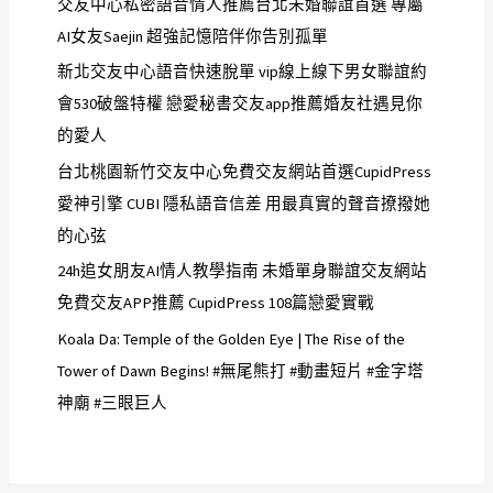
交友中心私密語音情人推薦台北未婚聯誼首選 專屬
AI女友Saejin 超強記憶陪伴你告別孤單
新北交友中心語音快速脫單 vip線上線下男女聯誼約
會530破盤特權 戀愛秘書交友app推薦婚友社遇見你
的愛人
台北桃園新竹交友中心免費交友網站首選CupidPress
愛神引擎 CUBI 隱私語音信差 用最真實的聲音撩撥她
的心弦
24h追女朋友AI情人教學指南 未婚單身聯誼交友網站
免費交友APP推薦 CupidPress 108篇戀愛實戰
Koala Da: Temple of the Golden Eye | The Rise of the
Tower of Dawn Begins! #無尾熊打 #動畫短片 #金字塔
神廟 #三眼巨人