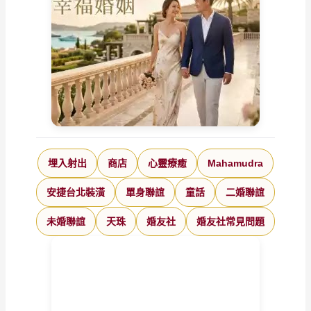
埋入射出
商店
心靈療癒
Mahamudra
安捷台北裝潢
單身聯誼
童話
二婚聯誼
未婚聯誼
天珠
婚友社
婚友社常見問題