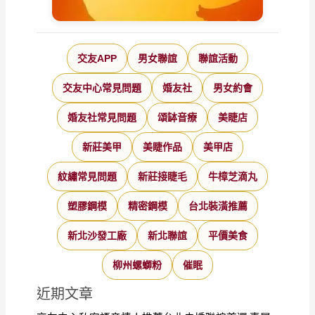
交友APP
男女聯誼
聯誼活動
交友中心常見問題
婚友社
男女約會
婚友社常見問題
頌缽音療
美睫店
新莊美甲
美睫作品
美甲店
紋繡常見問題
新莊接睫毛
牛樟芝滴丸
塑膠鋼模
精密鋼模
台北裝潢推薦
新北沙發工廠
新北聯誼
平價美食
柳州螺螄粉
催眠
近期文章