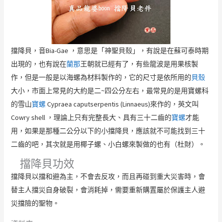
擋降貝，音Bia-Gae ，意思是「神聖貝殼」，有說是在蘇可泰時期
出現的，也有說在
王朝就已經有了，有些龍波是用果核製
蘭那
作，但是一般是以海螺為材料製作的，它的尺寸是依所用的
貝殼
大小，市面上常見的大約是二~四公分左右，最常見的是用寶螺科
的雪山
Cypraea caputserpentis (Linnaeus)來作的，英文叫
寶螺
Cowry shell ，理論上只有完整長大、具有三十二齒的
才能
寶螺
用，如果是那種二公分以下的小擋降貝，應該就不可能找到三十
二齒的吧，其次就是用椰子螺、小白螺來製做的也有（杜財）。
擋降貝功效
擋降貝以擋和避為主，不會去反攻，而且再碰到重大災害時，會
替主人擋災自身破裂，會消耗掉，需要重新購置屬於保護主人避
災擋險的聖物。