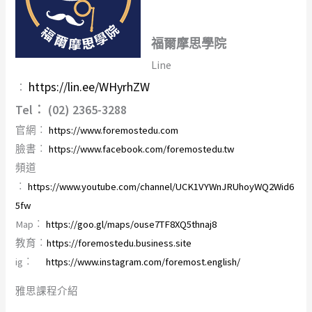
福爾摩思學院
Line
https://lin.ee/WHyrhZW
︰
Tel︰ (02) 2365-3288
官網︰
https://www.foremostedu.com
臉書︰
https://www.facebook.com/foremostedu.tw
頻道
︰
https://www.youtube.com/channel/UCK1VYWnJRUhoyWQ2Wid6
5fw
Map︰
https://goo.gl/maps/ouse7TF8XQ5thnaj8
教育︰
https://foremostedu.business.site
ig︰
https://www.instagram.com/foremost.english/
雅思課程介紹