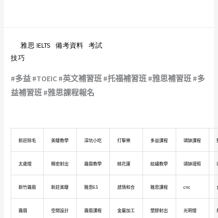
雅思 IELTS
備考資料
考試
技巧
#多益 #TOEIC #英文補習班 #托福補習班 #雅思補習班 #多
益補習班 #雅思課程報名
新莊除毛
美睫教學
深坑小吃
打擊樂
多益課程
頌缽課程
太歲燈
精密射出
霧眉教學
桃花運
紋繡教學
頌缽證照
新竹霧眉
新莊美睫
雅思6.5
感情和合
雅思課程
cnc
霧眉
空間設計
霧眉課程
金屬加工
塑膠射出
光明燈