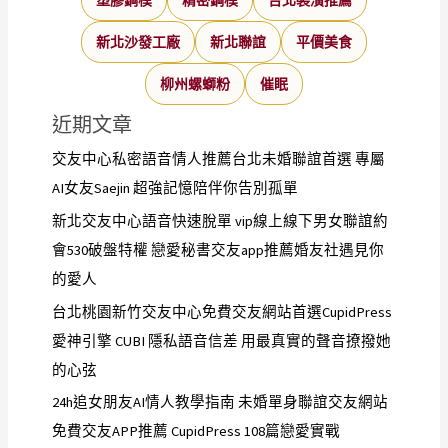
塑膠鋼模
精密鋼模
台北裝潢推薦
新北沙發工廠
新北聯誼
平價美食
柳州螺螄粉
催眠
近期文章
交友中心私密語音情人推薦台北未婚聯誼首選 專屬
AI女友Saejin 超強記憶陪伴你告別孤單
新北交友中心語音快速脫單 vip線上線下男女聯誼約
會530破盤特權 戀愛秘書交友app推薦婚友社遇見你
的愛人
台北桃園新竹交友中心免費交友網站首選CupidPress
愛神引擎 CUBI 隱私語音信差 用最真實的聲音撩撥她
的心弦
24h追女朋友AI情人教學指南 未婚單身聯誼交友網站
免費交友APP推薦 CupidPress 108篇戀愛實戰