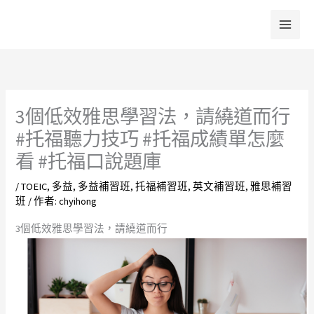
跳
至
主
要
內
容
3個低效雅思學習法，請繞道而行
#托福聽力技巧 #托福成績單怎麼
看 #托福口說題庫
/
TOEIC
,
多益
,
多益補習班
,
托福補習班
,
英文補習班
,
雅思補習
班
/ 作者:
chyihong
3個低效雅思學習法，請繞道而行