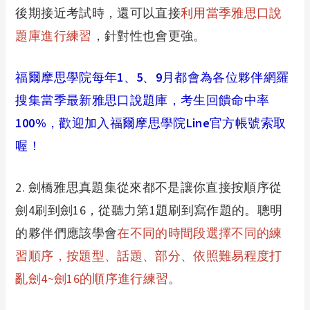
後期接近考試時，還可以直接
利用當季雅思口說
題庫進行練習
，針對性也會更強。
福爾摩思學院每年1、5、9月都會為各位夥伴網羅
搜集當季最新雅思口說題庫，考生回饋命中率
100%，歡迎加入福爾摩思學院Line官方帳號索取
喔！
2.
劍橋雅思真題集從來都不是讓你直接按順序從
劍4刷到劍16，從聽力第1題刷到寫作題的。聰明
的夥伴們應該學會
在不同的時間段選擇不同的練
習順序，按題型、話題、部分、依照難易程度打
亂劍4~劍16的順序進行練習
。