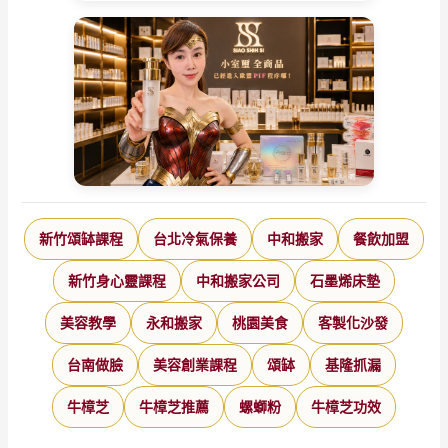
新竹頌缽課程
台北冷氣保養
中和搬家
餐飲加盟
新竹身心靈課程
中和搬家公司
石墨烯床墊
美容教學
永和搬家
桃園美食
客製化沙發
台南做臉
美容創業課程
頌缽
基隆抓漏
牛樟芝
牛樟芝推薦
螺螄粉
牛樟芝功效