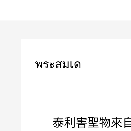
跳
至
主
要
內
容
พระสมเด
泰利害聖物來
泰
利