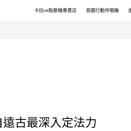
卡拉ok點歌機專賣店
音圓行動伴唱機
自遠古最深入定法力