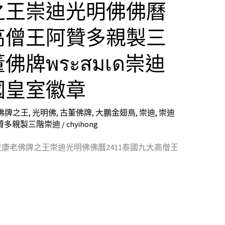
之王崇迪光明佛佛曆
大高僧王阿贊多親製三
牌พระสมเด崇迪
國皇室徽章
佛牌之王
,
光明佛
,
古董佛牌
,
大鵬金翅鳥
,
崇迪
,
崇迪
贊多親製三階崇迪
/
chyihong
康老佛牌之王崇迪光明佛佛曆2411泰國九大高僧王