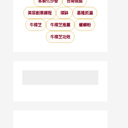
客製化沙發
台南做臉
美容創業課程
頌缽
基隆抓漏
牛樟芝
牛樟芝推薦
螺螄粉
牛樟芝功效