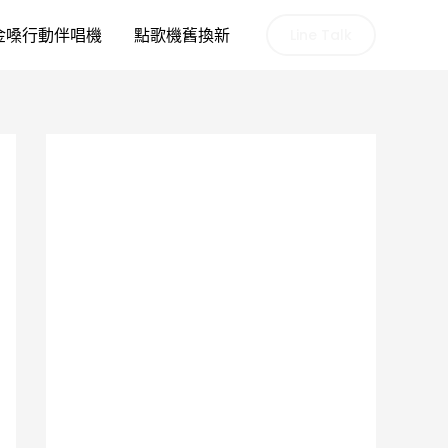
金嗓行動伴唱機
點歌機舊換新
Line Talk