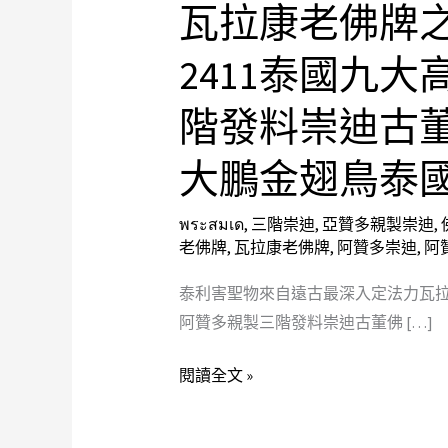
瓦拉康老佛牌
害
聖
2411泰國九
物
來
階發料崇迪古董佛
自
遠
大鵬金翅鳥泰
古
最
พระสมเด
,
三階崇迪
,
亞贊多親製崇迪
,
老佛牌
,
瓦拉康老佛牌
,
阿贊多崇迪
,
阿
深
入
泰利害聖物來自遠古最深入定法力瓦拉
定
阿贊多親製三階發料崇迪古董佛 […]
法
力
閱讀全文 »
瓦
拉