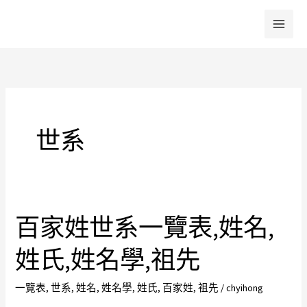
跳
至
主
要
內
容
世系
百家姓世系一覽表,姓名,
百
家
姓氏,姓名學,祖先
姓
世
一覽表
,
世系
,
姓名
,
姓名學
,
姓氏
,
百家姓
,
祖先
/
chyihong
系