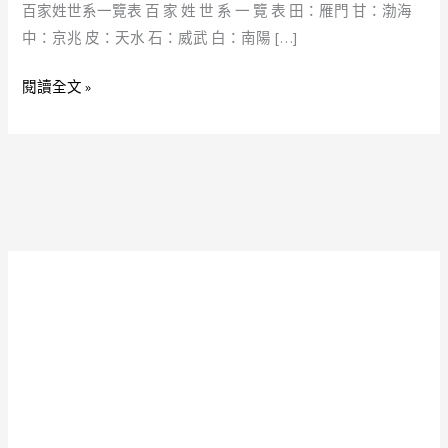
一
百家姓世系一覽表 百 家 姓 世 系 一 覽 表 田：雁門 甘：渤海
覽
中：京兆 皮：天水 石：威武 白：南陽 […]
表,
閱讀全文 »
姓
名,
姓
氏,
姓
名
學,
祖
先