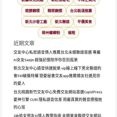
塑膠鋼模
精密鋼模
台北裝潢推薦
新北沙發工廠
新北聯誼
平價美食
柳州螺螄粉
催眠
近期文章
交友中心私密語音情人推薦台北未婚聯誼首選 專屬
AI女友Saejin 超強記憶陪伴你告別孤單
新北交友中心語音快速脫單 vip線上線下男女聯誼約
會530破盤特權 戀愛秘書交友app推薦婚友社遇見你
的愛人
台北桃園新竹交友中心免費交友網站首選CupidPress
愛神引擎 CUBI 隱私語音信差 用最真實的聲音撩撥她
的心弦
24h追女朋友AI情人教學指南 未婚單身聯誼交友網站