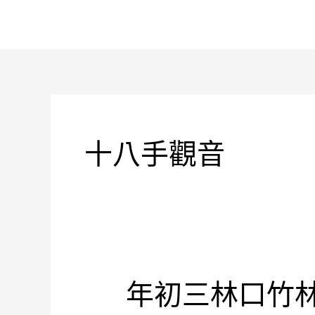
跳
至
主
要
內
容
十八手觀音
年初三林口竹
年
初