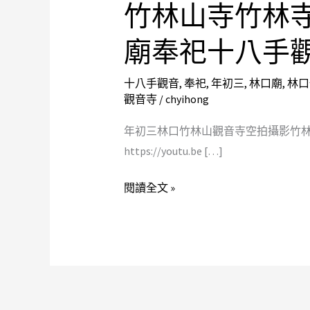
竹林山寺竹林
三
林
廟奉祀十八手
口
竹
十八手觀音
,
奉祀
,
年初三
,
林口廟
,
林口
林
觀音寺
/
chyihong
山
年初三林口竹林山觀音寺空拍攝影竹
觀
https://youtu.be […]
音
寺
閱讀全文 »
空
拍
攝
影
竹
林