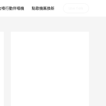
金嗓行動伴唱機
點歌機舊換新
Line Talk