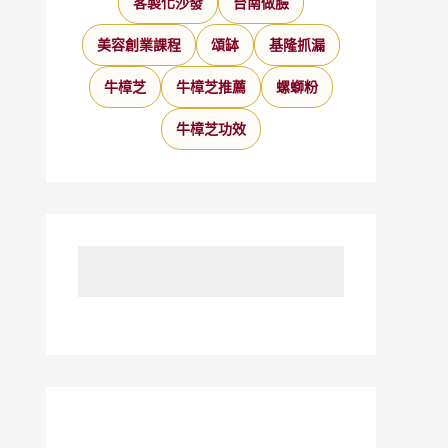
客製化沙發
台南做臉
美容創業課程
頌缽
基隆抓漏
牛樟芝
牛樟芝推薦
螺螄粉
牛樟芝功效