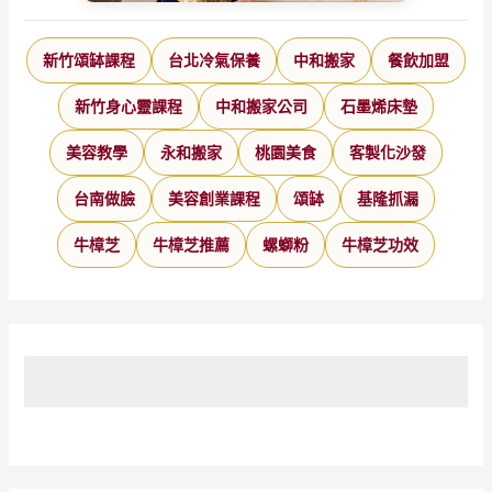
新竹頌缽課程
台北冷氣保養
中和搬家
餐飲加盟
新竹身心靈課程
中和搬家公司
石墨烯床墊
美容教學
永和搬家
桃園美食
客製化沙發
台南做臉
美容創業課程
頌缽
基隆抓漏
牛樟芝
牛樟芝推薦
螺螄粉
牛樟芝功效