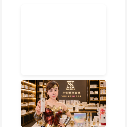
路
訂
購
0800668089