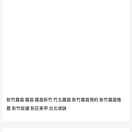
灣
小
吃
加
盟
小
資
創
業
攻
略
超
新竹霧眉
霧眉
霧眉新竹
竹北霧眉
新竹霧眉預約
新竹霧眉推
大
薦
新竹紋繡
新莊美甲
台北頌缽
扁
食
網