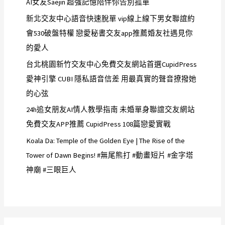
AI女友Saejin 超強記憶陪伴你告別孤單
新北交友中心語音快速脫單 vip線上線下男女聯誼約
會530破盤特權 戀愛秘書交友app推薦婚友社遇見你
的愛人
台北桃園新竹交友中心免費交友網站首選CupidPress
愛神引擎 CUBI 隱私語音信差 用最真實的聲音撩撥她
的心弦
24h追女朋友AI情人教學指南 未婚單身聯誼交友網站
免費交友APP推薦 CupidPress 108篇戀愛實戰
Koala Da: Temple of the Golden Eye | The Rise of the
Tower of Dawn Begins! #無尾熊打 #動畫短片 #金字塔
神廟 #三眼巨人