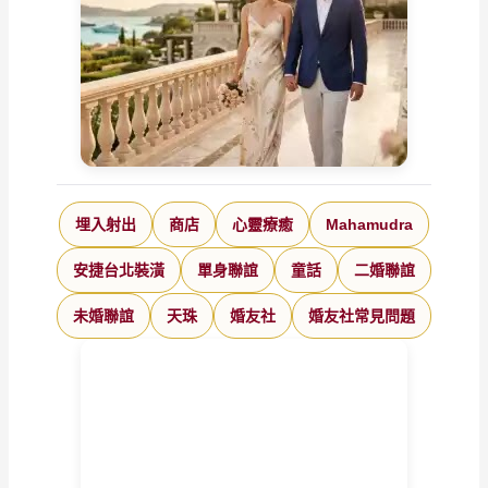
埋入射出
商店
心靈療癒
Mahamudra
安捷台北裝潢
單身聯誼
童話
二婚聯誼
未婚聯誼
天珠
婚友社
婚友社常見問題