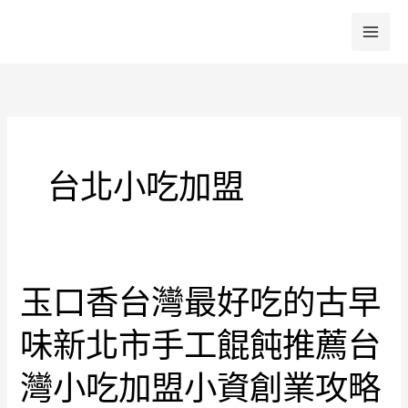
跳
至
主
要
內
容
台北小吃加盟
玉口香台灣最好吃的古早
玉
口
味新北市手工餛飩推薦台
香
台
灣小吃加盟小資創業攻略
灣