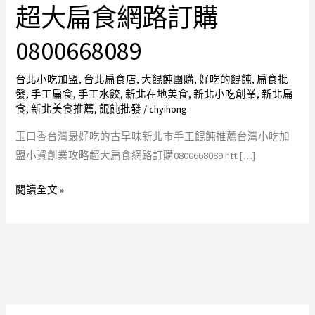
最
超大扁食網路訂購
好
0800668089
吃
的
台北小吃加盟
,
台北扁食店
,
大餛飩團購
,
好吃的餛飩
,
扁食批
古
發
,
手工扁食
,
手工水餃
,
新北在地美食
,
新北小吃創業
,
新北扁
早
食
,
新北美食推薦
,
餛飩批發
/
chyihong
味
玉口香台灣最好吃的古早味新北市手工餛飩推薦台灣小吃加
新
盟小資創業攻略超大扁食網路訂購0800668089 htt […]
北
市
閱讀全文 »
手
工
餛
飩
推
薦
台