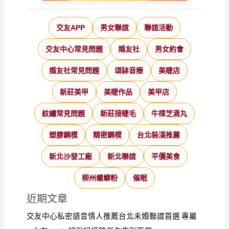
交友APP
男女聯誼
聯誼活動
交友中心常見問題
婚友社
男女約會
婚友社常見問題
頌缽音療
美睫店
新莊美甲
美睫作品
美甲店
紋繡常見問題
新莊接睫毛
牛樟芝滴丸
塑膠鋼模
精密鋼模
台北裝潢推薦
新北沙發工廠
新北聯誼
平價美食
柳州螺螄粉
催眠
近期文章
交友中心私密語音情人推薦台北未婚聯誼首選 專屬