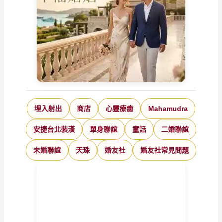
埋入射出
商店
心靈療癒
Mahamudra
安捷台北裝潢
單身聯誼
童話
二婚聯誼
未婚聯誼
天珠
婚友社
婚友社常見問題