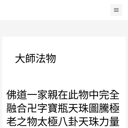
跳
至
主
要
內
容
大師法物
佛道一家親在此物中完全
佛
道
融合卍字寶瓶天珠圖騰極
一
家
老之物太極八卦天珠力量
親