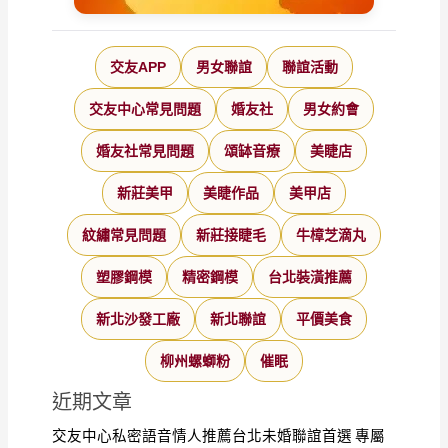
交友APP
男女聯誼
聯誼活動
交友中心常見問題
婚友社
男女約會
婚友社常見問題
頌缽音療
美睫店
新莊美甲
美睫作品
美甲店
紋繡常見問題
新莊接睫毛
牛樟芝滴丸
塑膠鋼模
精密鋼模
台北裝潢推薦
新北沙發工廠
新北聯誼
平價美食
柳州螺螄粉
催眠
近期文章
交友中心私密語音情人推薦台北未婚聯誼首選 專屬