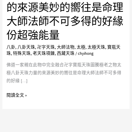
在
的來源美妙的嚮往是命理
此
大師法師不可多得的好緣
物
中
份超強能量
完
全
八卦
,
八卦天珠
,
卍字天珠
,
大師法物
,
太極
,
太極天珠
,
寶瓶天
融
珠
,
特殊天珠
,
老天珠項錬
,
西藏天珠
/
chyihong
合
佛道一家親在此物中完全融合卍字寶瓶天珠圖騰極老之物太
卍
極八卦天珠力量的來源美妙的嚮往是命理大師法師不可多得
字
的好緣 […]
寶
瓶
閱讀全文 »
天
珠
圖
騰
極