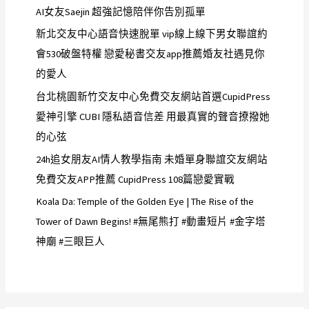
AI女友Saejin 超強記憶陪伴你告別孤單
新北交友中心語音快速脫單 vip線上線下男女聯誼約
會530破盤特權 戀愛秘書交友app推薦婚友社遇見你
的愛人
台北桃園新竹交友中心免費交友網站首選CupidPress
愛神引擎 CUBI 隱私語音信差 用最真實的聲音撩撥她
的心弦
24h追女朋友AI情人教學指南 未婚單身聯誼交友網站
免費交友APP推薦 CupidPress 108篇戀愛實戰
Koala Da: Temple of the Golden Eye | The Rise of the
Tower of Dawn Begins! #無尾熊打 #動畫短片 #金字塔
神廟 #三眼巨人