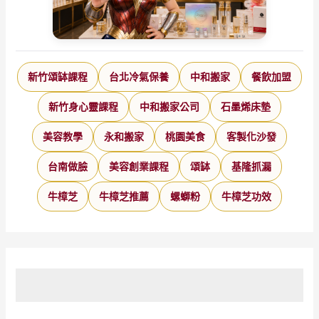
份
超
強
能
新竹頌缽課程
台北冷氣保養
中和搬家
餐飲加盟
量
新竹身心靈課程
中和搬家公司
石墨烯床墊
美容教學
永和搬家
桃園美食
客製化沙發
台南做臉
美容創業課程
頌缽
基隆抓漏
牛樟芝
牛樟芝推薦
螺螄粉
牛樟芝功效