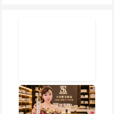
的
嚮
往
是
命
理
大
師
法
師
不
可
多
得
的
好
緣