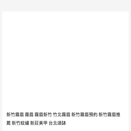
老
之
物
太
極
八
卦
天
珠
力
量
的
來
源
新竹霧眉
霧眉
霧眉新竹
竹北霧眉
新竹霧眉預約
新竹霧眉推
美
薦
新竹紋繡
新莊美甲
台北頌缽
妙