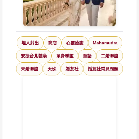
埋入射出
商店
心靈療癒
Mahamudra
安捷台北裝潢
單身聯誼
童話
二婚聯誼
未婚聯誼
天珠
婚友社
婚友社常見問題