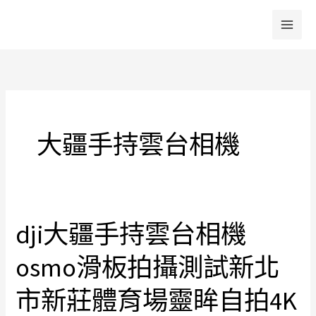
跳
至
主
要
內
容
大疆手持雲台相機
dji大疆手持雲台相機
dji
大
osmo滑板拍攝測試新北
疆
手
市新莊體育場靈眸自拍4K
持