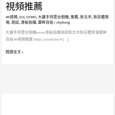
雲
視頻推薦
台
相
4K視頻
,
DJI
,
OSMO
,
大疆手持雲台相機
,
推薦
,
新北市
,
新莊體育
場
,
測試
,
滑板拍攝
,
靈眸自拍
/
chyihong
機
osmo
大疆手持雲台相機osmo滑板拍攝測試新北市新莊體育場靈眸
滑
自拍4K視頻推薦 https://youtu.be/4 […]
板
拍
閱讀全文 »
攝
測
試
新
北
市
新
莊
體