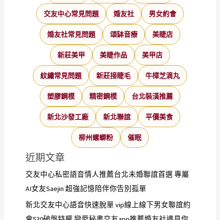
交友中心常見問題
婚友社
男女約會
婚友社常見問題
頌缽音療
美睫店
新莊美甲
美睫作品
美甲店
紋繡常見問題
新莊接睫毛
牛樟芝滴丸
塑膠鋼模
精密鋼模
台北裝潢推薦
新北沙發工廠
新北聯誼
平價美食
柳州螺螄粉
催眠
近期文章
交友中心私密語音情人推薦台北未婚聯誼首選 專屬
AI女友Saejin 超強記憶陪伴你告別孤單
新北交友中心語音快速脫單 vip線上線下男女聯誼約
會530破盤特權 戀愛秘書交友app推薦婚友社遇見你