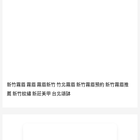
育
場
靈
眸
自
拍
4K
視
頻
推
新竹霧眉
霧眉
霧眉新竹
竹北霧眉
新竹霧眉預約
新竹霧眉推
薦
薦
新竹紋繡
新莊美甲
台北頌缽