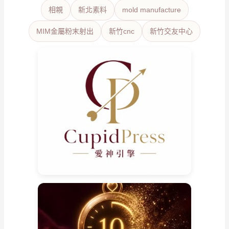
相親
新北素料
mold manufacture
MIM金屬粉末射出
新竹cnc
新竹交友中心