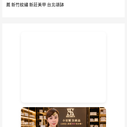
薦
新竹紋繡
新莊美甲
台北頌缽