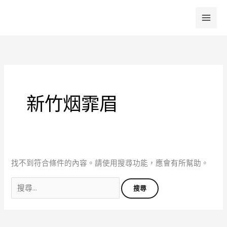
跳
至
主
搜
要
尋
內
關
容
鍵
字:
新竹烟霏眉
找不到符合條件的內容。請使用搜尋功能，應會有所幫助。