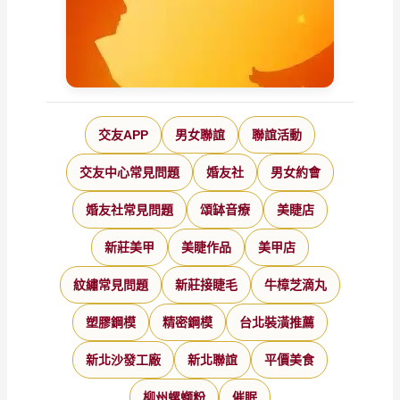
交友APP
男女聯誼
聯誼活動
交友中心常見問題
婚友社
男女約會
婚友社常見問題
頌缽音療
美睫店
新莊美甲
美睫作品
美甲店
紋繡常見問題
新莊接睫毛
牛樟芝滴丸
塑膠鋼模
精密鋼模
台北裝潢推薦
新北沙發工廠
新北聯誼
平價美食
柳州螺螄粉
催眠