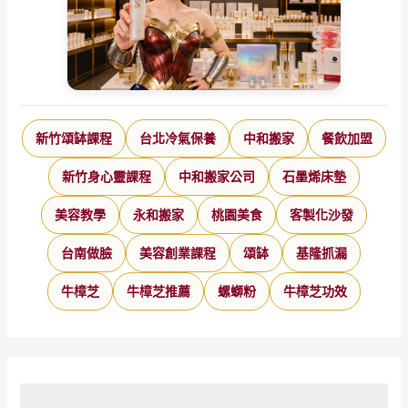
新竹頌缽課程
台北冷氣保養
中和搬家
餐飲加盟
新竹身心靈課程
中和搬家公司
石墨烯床墊
美容教學
永和搬家
桃園美食
客製化沙發
台南做臉
美容創業課程
頌缽
基隆抓漏
牛樟芝
牛樟芝推薦
螺螄粉
牛樟芝功效