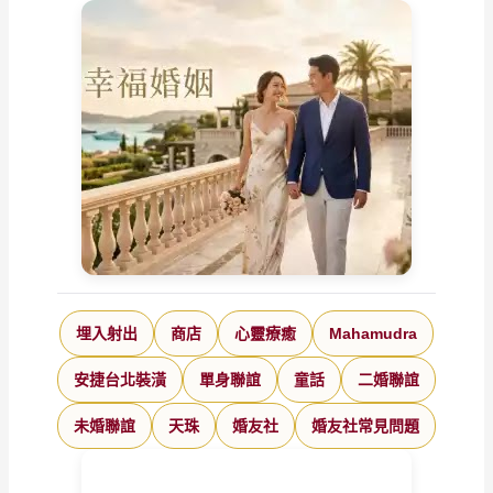
埋入射出
商店
心靈療癒
Mahamudra
安捷台北裝潢
單身聯誼
童話
二婚聯誼
未婚聯誼
天珠
婚友社
婚友社常見問題