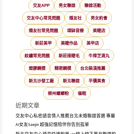
交友APP
男女聯誼
聯誼活動
交友中心常見問題
婚友社
男女約會
婚友社常見問題
頌缽音療
美睫店
新莊美甲
美睫作品
美甲店
紋繡常見問題
新莊接睫毛
牛樟芝滴丸
塑膠鋼模
精密鋼模
台北裝潢推薦
新北沙發工廠
新北聯誼
平價美食
柳州螺螄粉
催眠
近期文章
交友中心私密語音情人推薦台北未婚聯誼首選 專屬
AI女友Saejin 超強記憶陪伴你告別孤單