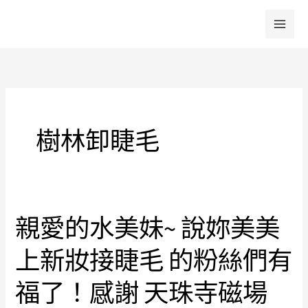
跳
至
主
要
內
容
樹林卸睫毛
親愛的水美妹~ 說妳美美
親
愛
上新妝接睫毛 的粉絲們有
的
水
福了！感謝 天珠寺磁場
美