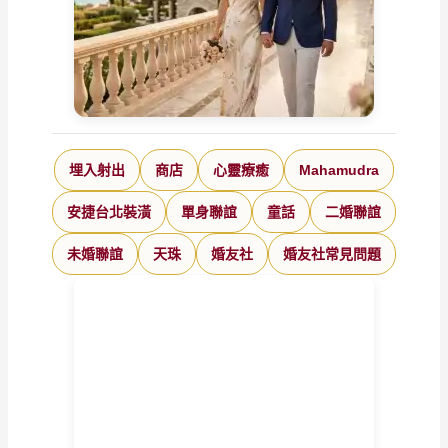
埋入射出
商店
心靈療癒
Mahamudra
安捷台北裝潢
單身聯誼
童話
二婚聯誼
未婚聯誼
天珠
婚友社
婚友社常見問題