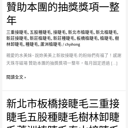
妹
贊助本團的抽獎獎項一整
~
年
說
妳
三重接睫毛
,
五股種睫毛
,
接睫毛
,
新北市植睫毛
,
新北植睫毛
,
美
新莊接睫毛
,
新莊植睫毛
,
新莊種睫毛
,
板橋植睫毛
,
植睫毛
,
樹
美
林卸睫毛
,
種睫毛
,
蘆洲植睫毛
/
chyihong
上
親愛的水美妹~ 說妳美美上新妝接睫毛 的粉絲們有福了！感謝
新
天珠寺磁場 贊助本團的抽獎獎項一整年，每月固定透過 […]
妝
接
閱讀全文 »
睫
毛
的
新北市板橋接睫毛三重接
新
粉
北
絲
睫毛五股種睫毛樹林卸睫
市
們
板
有