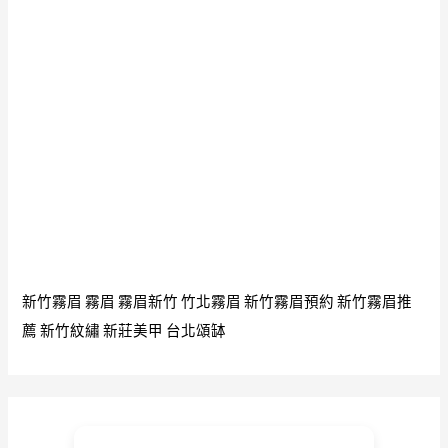
獎
睫
項
毛
一
蘆
整
洲
年
植
睫
毛
泰
山
接
睫
新竹霧眉
霧眉
霧眉新竹
竹北霧眉
新竹霧眉預約
新竹霧眉推
毛
薦
新竹紋繡
新莊美甲
台北頌缽
美
睫
師