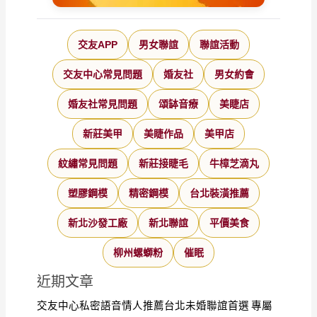
交友APP
男女聯誼
聯誼活動
交友中心常見問題
婚友社
男女約會
婚友社常見問題
頌缽音療
美睫店
新莊美甲
美睫作品
美甲店
紋繡常見問題
新莊接睫毛
牛樟芝滴丸
塑膠鋼模
精密鋼模
台北裝潢推薦
新北沙發工廠
新北聯誼
平價美食
柳州螺螄粉
催眠
近期文章
交友中心私密語音情人推薦台北未婚聯誼首選 專屬