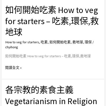
Dr.
如何開始吃素 How to veg
如
James
何
for starters – 吃素,環保,救
Hansen,
開
NASA-
始
地球
吃
吃
素,
素
How to veg for starters
,
吃素
,
如何開始吃素
,
救地球
,
環保
/
環
How
chyihong
保,
to
如何開始吃素 How to veg for starters – 吃素,環保,救地球
救
veg
地
for
閱讀全文 »
球
starters
–
吃
各宗教的素食主義
各
素,
宗
環
Vegetarianism in Religion
教
保,