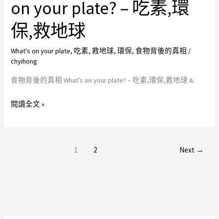
on your plate? – 吃素,環
背
素,
後
環
保,救地球
的
保,
真
救
What's on your plate
,
吃素
,
救地球
,
環保
,
食物背後的真相
/
相
地
chyihong
What’s
球
食物背後的真相 What’s on your plate? – 吃素,環保,救地球 &
on
your
閱讀全文 »
plate?
–
吃
1
2
Next
→
素,
環
保,
救
地
球