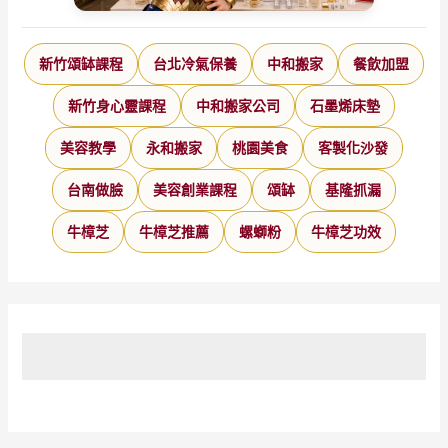
新竹頌缽課程
台北冷氣保養
中和搬家
餐飲加盟
新竹身心靈課程
中和搬家公司
石墨烯床墊
美容教學
永和搬家
桃園美食
客製化沙發
台南做臉
美容創業課程
頌缽
基隆抓漏
牛樟芝
牛樟芝推薦
螺螄粉
牛樟芝功效