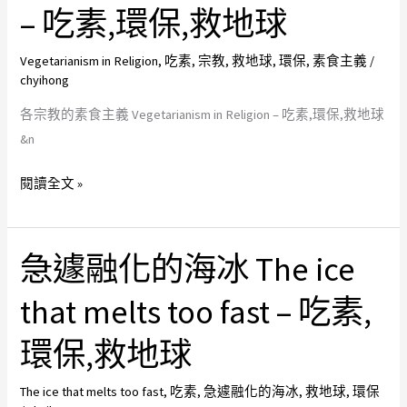
的
– 吃素,環保,救地球
救
素
地
食
Vegetarianism in Religion
,
吃素
,
宗教
,
救地球
,
環保
,
素食主義
/
球
主
chyihong
義
各宗教的素食主義 Vegetarianism in Religion – 吃素,環保,救地球
Vegetarianism
&n
in
Religion
閱讀全文 »
–
吃
素,
急遽融化的海冰 The ice
急
環
遽
保,
that melts too fast – 吃素,
融
救
化
環保,救地球
地
的
球
海
The ice that melts too fast
,
吃素
,
急遽融化的海冰
,
救地球
,
環保
冰