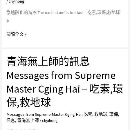
/
chyihong
The
急遽融化的海冰 The ice that melts too fast – 吃素,環保,救地球
ice
&
that
melts
閱讀全文 »
too
fast
–
青海無上師的訊息
青
吃
海
素,
Messages from Supreme
無
環
上
Master Cging Hai – 吃素,環
保,
師
救
的
保,救地球
地
訊
球
息
Messages from Supreme Master Cging Hai
,
吃素
,
救地球
,
環保
,
訊息
,
青海無上師
/
chyihong
Messages
from