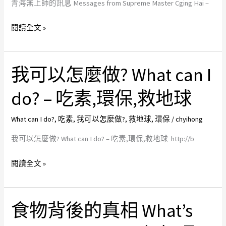
青海無上師的訊息 Messages from Supreme Master Cging Hai –
Supreme
Master
閱讀全文 »
Cging
Hai
–
我可以怎麼做? What can I
我
吃
可
do? – 吃素,環保,救地球
素,
以
環
怎
What can I do?
,
吃素
,
我可以怎麼做?
,
救地球
,
環保
/
chyihong
保,
麼
救
做?
我可以怎麼做? What can I do? – 吃素,環保,救地球 http://b
地
What
球
閱讀全文 »
can
I
do?
食物背後的真相 What’s
食
–
物
吃