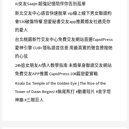
AI女友Saejin 超強記憶陪伴你告別孤單
新北交友中心語音快速脫單 vip線上線下男女聯誼約
會530破盤特權 戀愛秘書交友app推薦婚友社遇見你
的愛人
台北桃園新竹交友中心免費交友網站首選CupidPress
愛神引擎 CUBI 隱私語音信差 用最真實的聲音撩撥她
的心弦
24h追女朋友AI情人教學指南 未婚單身聯誼交友網站
免費交友APP推薦 CupidPress 108篇戀愛實戰
Koala Da: Temple of the Golden Eye | The Rise of the
Tower of Dawn Begins! #無尾熊打 #動畫短片 #金字塔
神廟 #三眼巨人