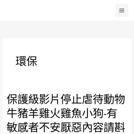
跳
至
主
要
內
容
環保
保護級影片停止虐待動物
保
護
牛豬羊雞火雞魚小狗-有
級
影
敏感者不安厭惡內容請斟
片