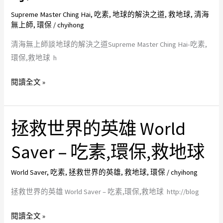
感
球
Supreme Master Ching Hai
,
吃素
,
地球的解決之道
,
救地球
,
清海
者
無上師
,
環保
/
chyihong
的
不
解
清海無上師談地球的解決之道Supreme Master Ching Hai-吃素,
安
決
環保,救地球 h
厭
之
惡
道
閱讀全文 »
內
Supreme
容
Master
請
Ching
拯救世界的英雄 World
拯
斟
Hai-
救
酌-
Saver – 吃素,環保,救地球
吃
世
吃
素,
界
素,
World Saver
,
吃素
,
拯救世界的英雄
,
救地球
,
環保
/
chyihong
環
的
環
保,
英
拯救世界的英雄 World Saver – 吃素,環保,救地球 http://blog
保,
救
雄
救
地
閱讀全文 »
World