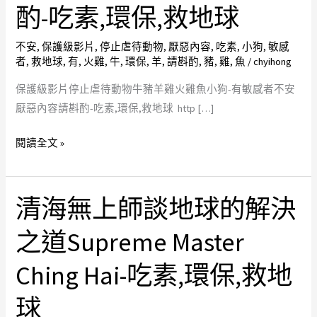
停
酌-吃素,環保,救地球
止
虐
不安
,
保護級影片
,
停止虐待動物
,
厭惡內容
,
吃素
,
小狗
,
敏感
者
,
救地球
,
有
,
火雞
,
牛
,
環保
,
羊
,
請斟酌
,
豬
,
雞
,
魚
/
chyihong
待
動
保護級影片停止虐待動物牛豬羊雞火雞魚小狗-有敏感者不安
物
厭惡內容請斟酌-吃素,環保,救地球 http […]
牛
豬
閱讀全文 »
羊
雞
火
清海無上師談地球的解決
清
雞
海
之道Supreme Master
魚
無
小
上
Ching Hai-吃素,環保,救地
狗-
師
有
談
球
敏
地