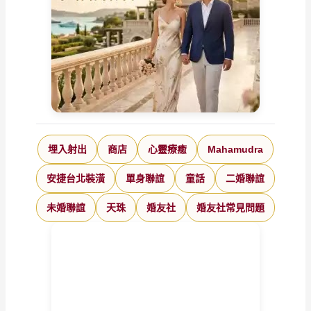
埋入射出
商店
心靈療癒
Mahamudra
安捷台北裝潢
單身聯誼
童話
二婚聯誼
未婚聯誼
天珠
婚友社
婚友社常見問題