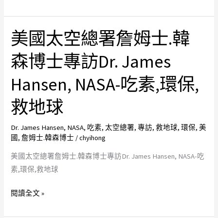
地
球
Saver
球
–
美國太空總署詹姆士.韓
美
吃
國
素,
森博士專訪Dr. James
太
環
空
保,
Hansen, NASA-吃素,環保,
總
救
署
地
救地球
詹
球
姆
Dr. James Hansen
,
NASA
,
吃素
,
太空總署
,
專訪
,
救地球
,
環保
,
美
國
,
詹姆士.韓森博士
/
chyihong
士.
韓
美國太空總署詹姆士.韓森博士專訪Dr. James Hansen, NASA-吃
森
素,環保,救地球
博
士
閱讀全文 »
專
訪