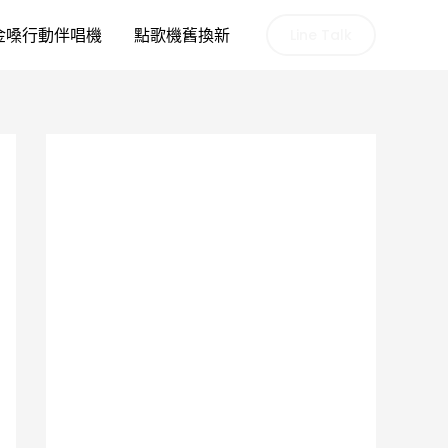
金嗓行動伴唱機
點歌機舊換新
Line Talk