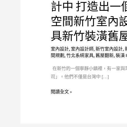
計中 打造出一
將
每
空間新竹室內
個
家
具新竹裝潢舊
庭
的
室內設計
,
室內設計師
,
新竹室內設計
,
獨
間規劃
,
竹北系統家具
,
舊屋翻新
,
裝潢 
特
在新竹的一個寧靜小鎮裡，有一家與
故
司」。他們不僅是台灣中 […]
事
融
閱讀全文 »
入
設
計
中