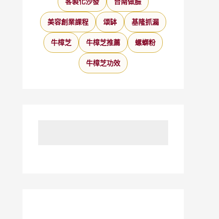
客製化沙發
台南做臉
美容創業課程
頌缽
基隆抓漏
牛樟芝
牛樟芝推薦
螺螄粉
牛樟芝功效