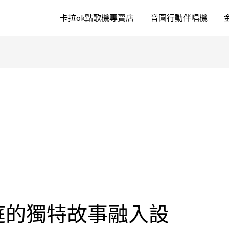
卡拉ok點歌機專賣店
音圓行動伴唱機
庭的獨特故事融入設