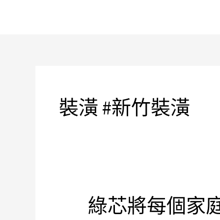
跳
至
主
要
內
容
裝潢 #新竹裝潢
綠芯將每個家
綠
芯