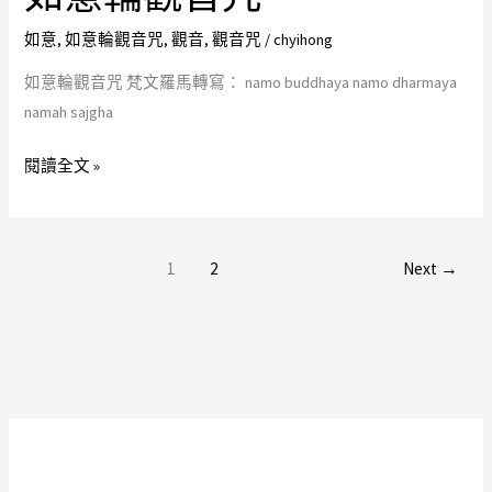
意
如意
,
如意輪觀音咒
,
觀音
,
觀音咒
/
chyihong
輪
觀
如意輪觀音咒 梵文羅馬轉寫： namo buddhaya namo dharmaya
音
namah sajgha
咒
閱讀全文 »
1
2
Next
→