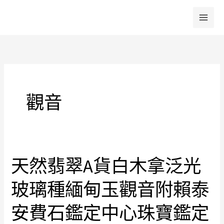
跳
至
主
要
內
容
觀音
天然翡翠A貨白木拿泛光
天
然
玻璃種緬甸玉觀音附賴泰
翡
翠
安費石鑑定中心珠寶鑑定
A