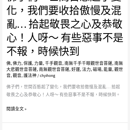
子
安
化，我們要收拾傲慢及混
們，
費
世
亂… 拾起敬畏之心及恭敬
石
間
鑑
百
心！人呀～ 有些惡事不是
定
態
中
不報，時候快到
起
心
了
珠
佛
,
佛力
,
保護
,
力量
,
千手觀音
,
南無千手千眼觀世音菩薩
,
南無
變
寶
大悲觀世音菩薩
,
南無觀世音菩薩
,
好運
,
法力
,
磁場
,
能量
,
觀世
化，
音
,
觀音
,
護法神
/
chyihong
鑑
我
定
佛子們，世間百態起了變化，我們要收拾傲慢及混亂… 拾起
們
保
敬畏之心及恭敬心！人呀～ 有些惡事不是不報，時候快到。
要
證
收
卡
閱讀全文 »
拾
天
傲
然
慢