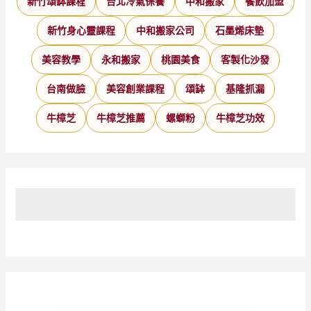
新竹頌缽課程
台北冷氣保養
中和搬家
餐飲加盟
新竹身心靈課程
中和搬家公司
石墨烯床墊
美容教學
永和搬家
桃園美食
客製化沙發
台南做臉
美容創業課程
頌缽
基隆抓漏
牛樟芝
牛樟芝推薦
螺螄粉
牛樟芝功效