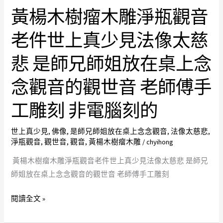
毒
黃楊木樹瘤木雕淨瓶觀音
黃
少
的
楊
見
方
老件世上真少見法像太慈
木
法
法
樹
像
#
悲 是師兄師姐放在桌上念
瘤
太
病
木
慈
念觀音的觀世音 老師傅手
毒
雕
悲
退
工雕刻 非電腦刻的
淨
是
散
瓶
師
#
世上真少見
,
佛像
,
是師兄師姐放在桌上念念觀音
,
法像太慈悲
,
觀
兄
病
淨瓶觀音
,
觀世音
,
觀音
,
黃楊木樹瘤木雕
/
chyihong
音
師
毒
老
姐
黃楊木樹瘤木雕淨瓶觀音老件世上真少見法像太慈悲 是師兄
趕
件
放
師姐放在桌上念念觀音的觀世音 老師傅手工雕刻
快
世
在
走
閱讀全文 »
上
桌
#
真
上
病