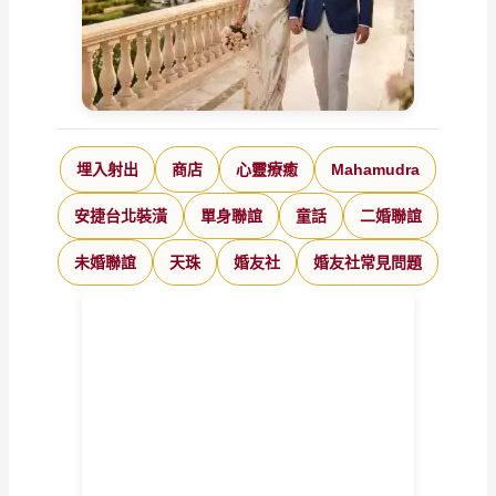
埋入射出
商店
心靈療癒
Mahamudra
安捷台北裝潢
單身聯誼
童話
二婚聯誼
未婚聯誼
天珠
婚友社
婚友社常見問題