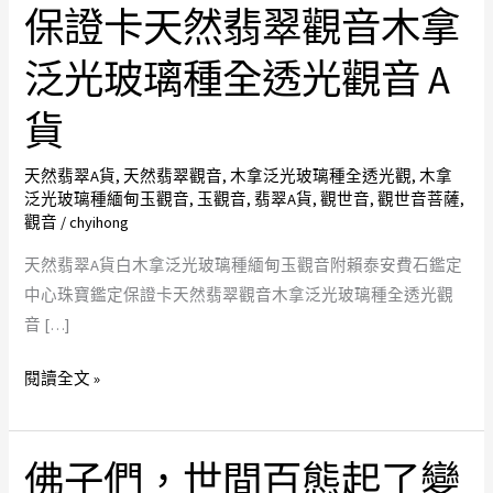
貨
保證卡天然翡翠觀音木拿
白
泛光玻璃種全透光觀音 A
木
拿
貨
泛
光
天然翡翠A貨
,
天然翡翠觀音
,
木拿泛光玻璃種全透光觀
,
木拿
玻
泛光玻璃種緬甸玉觀音
,
玉觀音
,
翡翠A貨
,
觀世音
,
觀世音菩薩
,
璃
觀音
/
chyihong
種
天然翡翠A貨白木拿泛光玻璃種緬甸玉觀音附賴泰安費石鑑定
緬
中心珠寶鑑定保證卡天然翡翠觀音木拿泛光玻璃種全透光觀
甸
音 […]
玉
觀
閱讀全文 »
音
附
賴
佛子們，世間百態起了變
佛
泰