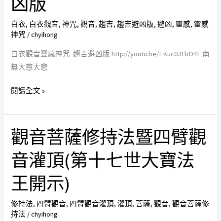
凶版
觀
寺
念
腦
音
廟
觀
刻
白衣
,
白衣觀音
,
神咒
,
觀音
,
趨吉
,
趨吉避凶版
,
避凶
,
靈感
,
靈感
靈
神咒
/
chyihong
宇
音
的
感
古
的
白衣觀音靈感神咒 趨吉避凶版 http://youtu.be/EKuc0J1bD4E 南
神
蹟
觀
無大慈大悲
咒
集
世
趨
音
閱讀全文 »
吉
老
避
師
凶
傅
觀音菩薩修持法暨四臂觀
觀
版
手
音
音灌頂(第十七世大寶法
工
菩
雕
薩
王開示)
刻
修
非
持
修持法
,
四臂觀音
,
四臂觀音灌頂
,
灌頂
,
菩薩
,
觀音
,
觀音菩薩修
電
法
持法
/
chyihong