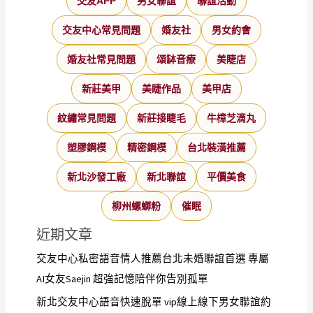
交友APP
男女聯誼
聯誼活動
交友中心常見問題
婚友社
男女約會
婚友社常見問題
頌缽音療
美睫店
新莊美甲
美睫作品
美甲店
紋繡常見問題
新莊接睫毛
牛樟芝滴丸
塑膠鋼模
精密鋼模
台北裝潢推薦
新北沙發工廠
新北聯誼
平價美食
柳州螺螄粉
催眠
近期文章
交友中心私密語音情人推薦台北未婚聯誼首選 專屬
AI女友Saejin 超強記憶陪伴你告別孤單
新北交友中心語音快速脫單 vip線上線下男女聯誼約