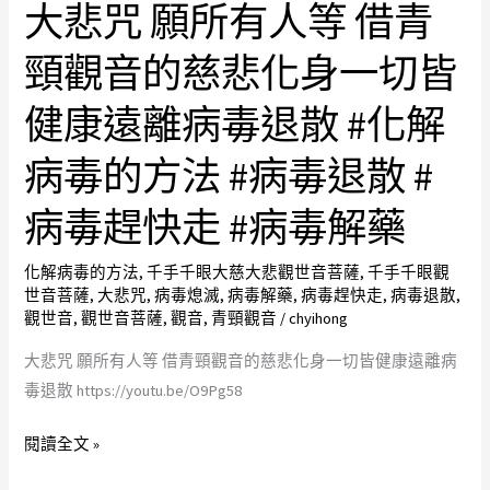
翡
大悲咒 願所有人等 借青
大
及
翠
悲
混
頸觀音的慈悲化身一切皆
觀
咒
亂…
音
願
拾
健康遠離病毒退散 #化解
木
所
起
拿
有
病毒的方法 #病毒退散 #
敬
泛
人
畏
光
病毒趕快走 #病毒解藥
等
之
玻
借
心
璃
化解病毒的方法
,
千手千眼大慈大悲觀世音菩薩
,
千手千眼觀
青
及
世音菩薩
,
大悲咒
,
病毒熄滅
,
病毒解藥
,
病毒趕快走
,
病毒退散
,
種
頸
恭
觀世音
,
觀世音菩薩
,
觀音
,
青頸觀音
/
chyihong
全
觀
敬
透
大悲咒 願所有人等 借青頸觀音的慈悲化身一切皆健康遠離病
音
心！
光
毒退散 https://youtu.be/O9Pg58
的
人
觀
慈
呀
閱讀全文 »
音
悲
～
A
化
有