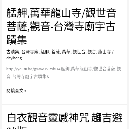
少
念
毒
艋舺,萬華龍山寺/觀世音
艋
見
念
解
舺,
法
觀
藥
菩薩,觀音-台灣寺廟宇古
萬
像
音
華
太
的
蹟集
龍
慈
觀
山
悲
世
古蹟集
,
台灣寺廟
,
艋舺
,
菩薩
,
萬華
,
觀世音
,
觀音
,
龍山寺
/
寺/
是
音
chyihong
觀
師
老
http://youtu.be/gwwA1vR9bO4 艋舺,萬華龍山寺/觀世音菩薩,觀
世
兄
師
音-台灣寺廟宇古蹟集&
音
師
傅
菩
姐
手
閱讀全文 »
薩,
放
工
觀
在
雕
音-
桌
刻
白衣觀音靈感神咒 趨吉避
白
台
上
非
衣
灣
念
電