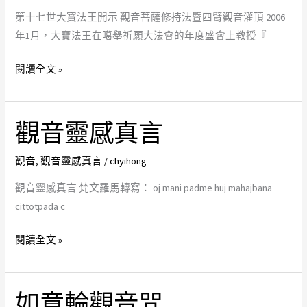
腦
暨
第十七世大寶法王開示 觀音菩薩修持法暨四臂觀音灌頂 2006
刻
四
年1月，大寶法王在噶舉祈願大法會的年度盛會上教授『
的
臂
觀
閱讀全文 »
音
灌
頂
觀音靈感真言
觀
(第
音
十
觀音
,
觀音靈感真言
/
chyihong
靈
七
感
觀音靈感真言 梵文羅馬轉寫： oj mani padme huj mahajbana
世
真
cittotpada c
大
言
寶
閱讀全文 »
法
王
開
如意輪觀音咒
如
示)