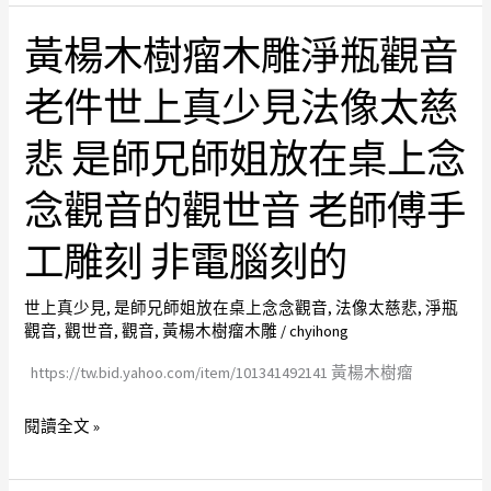
貨
身
些
黃楊木樹瘤木雕淨瓶觀音
黃
一
惡
楊
切
事
老件世上真少見法像太慈
木
皆
不
樹
健
悲 是師兄師姐放在桌上念
是
瘤
康
不
木
念觀音的觀世音 老師傅手
遠
報，
雕
離
時
工雕刻 非電腦刻的
淨
病
候
瓶
毒
快
世上真少見
,
是師兄師姐放在桌上念念觀音
,
法像太慈悲
,
淨瓶
觀
退
到
觀音
,
觀世音
,
觀音
,
黃楊木樹瘤木雕
/
chyihong
音
散
老
https://tw.bid.yahoo.com/item/101341492141 黃楊木樹瘤
#
件
化
閱讀全文 »
世
解
上
病
真