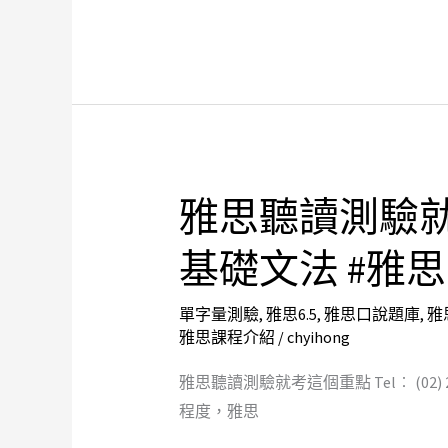
#
#
雅
雅
思
思
聽
聽
力
力
技
技
巧
巧
雅思聽讀測驗就
雅
#
思
單
基礎文法 #雅
聽
字
讀
量
單字量測驗
,
雅思6.5
,
雅思口說題庫
,
雅
測
雅思課程介紹
/
chyihong
測
驗
驗
就
雅思聽讀測驗就考這個重點 Tel︰ (02)
#
考
程度，雅思
雅
這