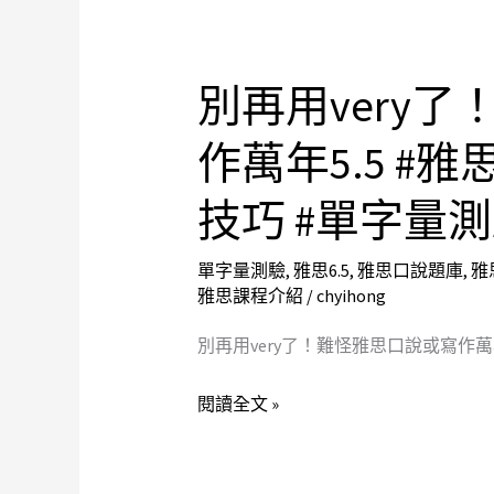
量
思
測
口
驗
說
別再用very
別
題
再
作萬年5.5 #
庫
用
#
very
技巧 #單字量
托
了！
福
難
單字量測驗
,
雅思6.5
,
雅思口說題庫
,
雅
準
怪
雅思課程介紹
/
chyihong
備
雅
#
別再用very了！難怪雅思口說或寫作萬年5.5
思
托
口
閱讀全文 »
福
說
補
或
習
寫