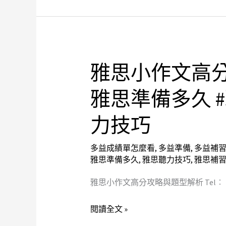
班
作
萬
年
5.5
#
雅思小作文高分
雅
雅
思
雅思準備多久 
思
小
口
作
力技巧
說
文
題
高
多益成績單怎麼看
,
多益準備
,
多益補
庫
分
雅思準備多久
,
雅思聽力技巧
,
雅思補
#
攻
雅
雅思小作文高分攻略與題型解析 Tel︰ (02) 
略
思
與
閱讀全文 »
聽
題
力