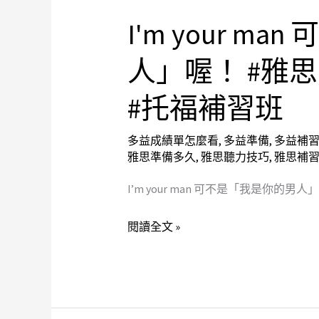
簡
單
I'm your m
I'm
的
your
人」喔！ #雅
Section1
man
和
可
#托福補習班
2
不
#
是
多益成績單怎麼看
,
多益準備
,
多益補
雅
「我
雅思準備多久
,
雅思聽力技巧
,
雅思補
思
是
聽
I’m your man 可不是「我是你的男人」喔！ 
你
力
的
閱讀全文 »
技
男
巧
人」
#
喔！
單
#
字
雅