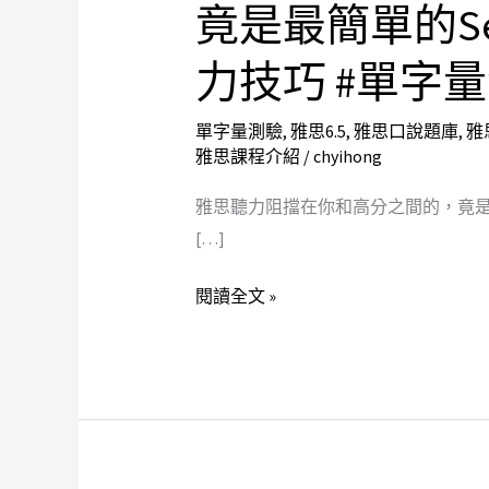
竟是最簡單的Sec
聽
力
力技巧 #單字
阻
擋
單字量測驗
,
雅思6.5
,
雅思口說題庫
,
雅
在
雅思課程介紹
/
chyihong
你
雅思聽力阻擋在你和高分之間的，竟是最簡單的Sec
和
[…]
高
分
閱讀全文 »
之
間
的，
竟
是
最