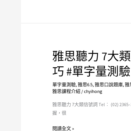
型
技
解
巧
析
#
#
單
雅
字
思
量
準
雅思聽力 7大
雅
測
備
思
巧 #單字量測驗
驗
多
聽
久
力
單字量測驗
,
雅思6.5
,
雅思口說題庫
,
雅
#
7
雅思課程介紹
/
chyihong
雅
大
思
類
雅思聽力 7大類信號詞 Tel︰ (02) 
補
信
握，很
習
號
班
閱讀全文 »
詞