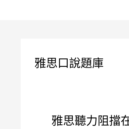
跳
至
主
要
內
容
雅思口說題庫
雅思聽力阻擋
雅
思