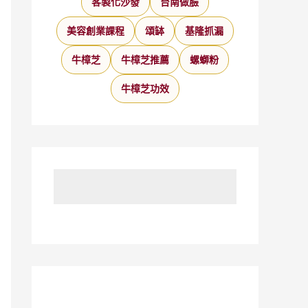
客製化沙發
台南做臉
美容創業課程
頌缽
基隆抓漏
牛樟芝
牛樟芝推薦
螺螄粉
牛樟芝功效