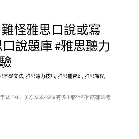
了！難怪雅思口說或寫
雅思口說題庫 #雅思聽力
測驗
思基礎文法
,
雅思聽力技巧
,
雅思補習班
,
雅思課程
,
 Tel︰ (02) 2365-3288 有多少夥伴在回答雅思考