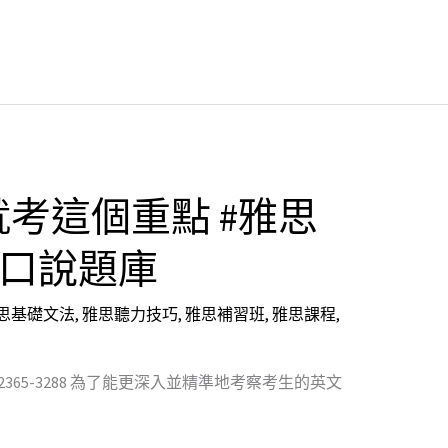
考這個重點 #雅思
思口說題庫
思基礎文法
,
雅思聽力技巧
,
雅思補習班
,
雅思課程
,
 2365-3288 為了能更深入並精準地考察考生的英文