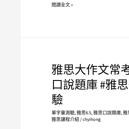
思
閱讀全文 »
個
補
重
習
點
班
#
雅
思
基
礎
雅思大作文常考
雅
文
思
法
口說題庫 #雅
大
#
作
驗
雅
文
思
常
單字量測驗
,
雅思6.5
,
雅思口說題庫
,
雅
口
考
雅思課程介紹
/
chyihong
說
主