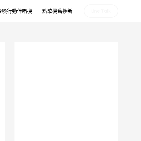
金嗓行動伴唱機
點歌機舊換新
Line Talk