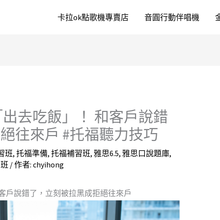
卡拉ok點歌機專賣店
音圓行動伴唱機
絕不是「出去吃飯」！ 和客戶說錯
絕往來戶 #托福聽力技巧
習班
,
托福準備
,
托福補習班
,
雅思6.5
,
雅思口說題庫
,
習班
/ 作者:
chyihong
」！ 和客戶說錯了，立刻被拉黑成拒絕往來戶