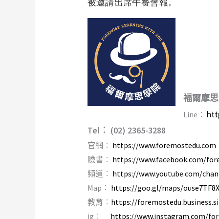
被邀請出席午餐會報。
福爾摩思
htt
Line︰
Tel︰ (02) 2365-3288
官網︰
https://www.foremostedu.com
臉書︰
https://www.facebook.com/for
頻道︰
https://www.youtube.com/ch
Map︰
https://goo.gl/maps/ouse7TF8
教育︰
https://foremostedu.business.si
ig︰
https://www.instagram.com/for