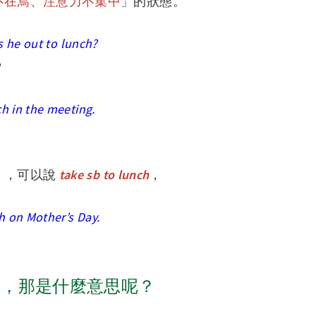
不在焉、注意力不集中
」的狀態。
is he out to lunch?
？
h in the meeting.
」，可以說
take sb to lunch
，
h on Mother’s Day.
做飯」，那是什麼意思呢？