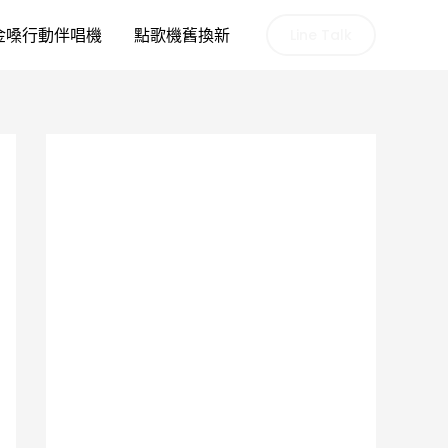
金嗓行動伴唱機
點歌機舊換新
Line Talk