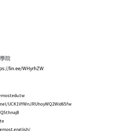
學院
ps://lin.ee/WHyrhZW
emostedu.tw
annel/UCK1VYWnJRUhoyWQ2Wid65fw
XQ5thnaj8
te
emost.english/