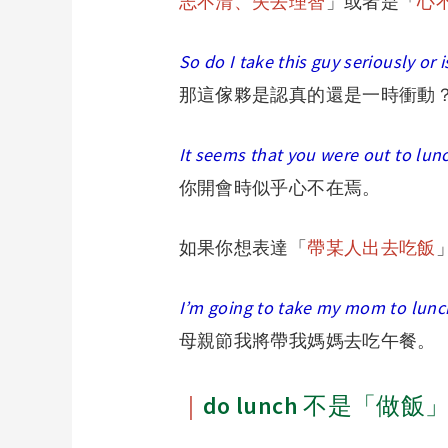
志不清、失去理智
」或者是「
心
So do I take this guy seriously or 
那這傢夥是認真的還是一時衝動
It seems that you were out to lunc
你開會時似乎心不在焉。
如果你想表達「
帶某人出去吃飯
I’m going to take my mom to lunc
母親節我將帶我媽媽去吃午餐。
｜
do lunch 不是「