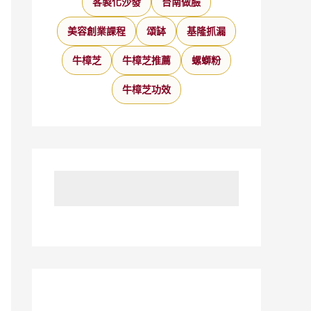
客製化沙發
台南做臉
美容創業課程
頌缽
基隆抓漏
牛樟芝
牛樟芝推薦
螺螄粉
牛樟芝功效