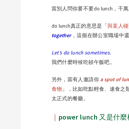
當別人問你要不要do lunch，
do lunch
真正的意思是「
與某人碰
together
，這個在辦公室職場中
Let’s do lunch sometimes.
我們什麼時候吃頓午飯吧。
另外，當有人邀請你
a spot of lu
食物
」，比如吃點輕食、速食之
太正式的餐廳。
｜
power lunch 又是