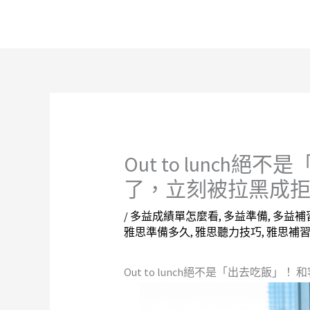
跳
至
主
要
內
容
Out to lunch
了，立刻被拉黑成拒
/
多益成績單怎麼看
,
多益準備
,
多益補
雅思準備多久
,
雅思聽力技巧
,
雅思補
Out to lunch絕不是「出去吃飯