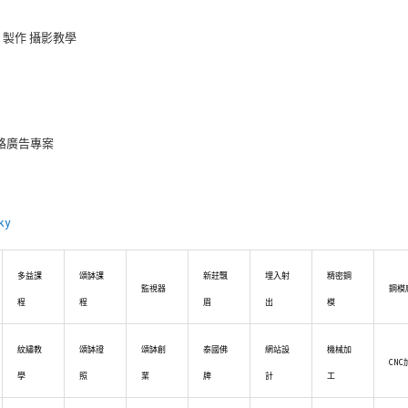
片製作 攝影教學
網路廣告專案
ky
多益課
頌缽課
新莊飄
埋入射
精密鋼
監視器
鋼模
程
程
眉
出
模
紋繡教
頌缽證
頌缽創
泰國佛
網站設
機械加
CNC
學
照
業
牌
計
工