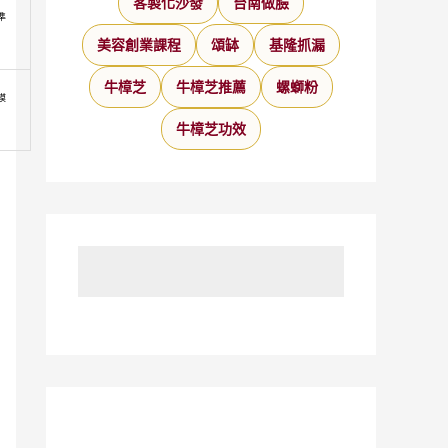
客製化沙發
台南做臉
準
美容創業課程
頌缽
基隆抓漏
牛樟芝
牛樟芝推薦
螺螄粉
模
牛樟芝功效