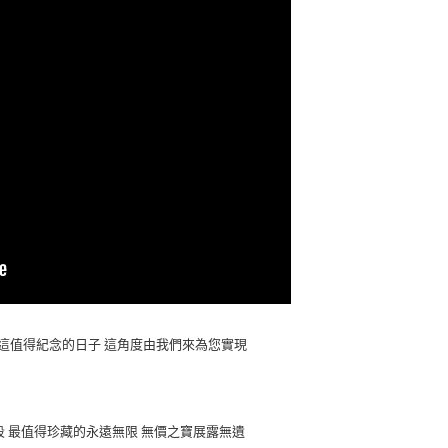
 這值得紀念的日子 這角度由我們來為您實現
段 最值得珍藏的永遠無限 無價之寶展露無遺