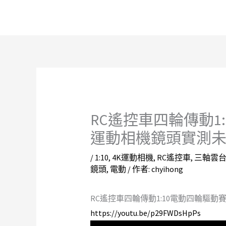
跳
至
主
要
內
容
RC遙控車四輪傳動1
運動相機鏡頭實測
/
1:10
,
4K運動相機
,
RC遙控車
,
三軸雲
鏡頭
,
電動
/ 作者:
chyihong
RC遙控車四輪傳動1:10電動四輪驅
https://youtu.be/p29FWDsHpPs