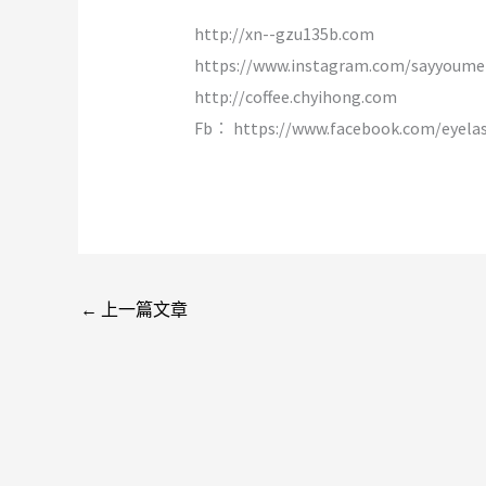
http://xn--gzu135b.com
https://www.instagram.com/sayyoume
http://coffee.chyihong.com
Fb︰ https://www.facebook.com/eyela
←
上一篇文章