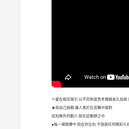
※愛在相互吸引 以不同角度思考婚姻長久如新
★與自己挑戰 讓人勇於在苦難中面對
這刻格外的動人 就在這動靜之中
●每一場競賽中 陪在你左右 不放過任何精彩片