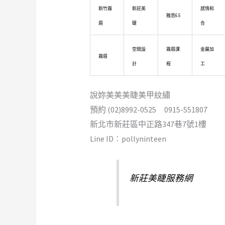
新竹霧
新莊美
感情和
雅思6.5
眉
睫
合
空間設
霧眉課
金屬加
霧眉
計
程
工
說妳美美美睫美甲紋繡
預約 (02)8992-0525 0915-551807
新北市新莊區中正路347巷7號1樓
Line ID︰pollyninteen
新莊美睫服務網