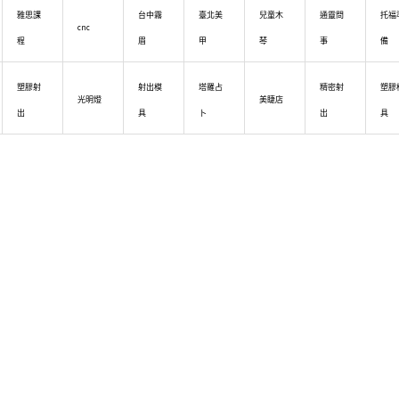
雅思課
台中霧
臺北美
兒童木
通靈問
托福
cnc
程
眉
甲
琴
事
備
塑膠射
射出模
塔羅占
精密射
塑膠
光明燈
美睫店
出
具
卜
出
具