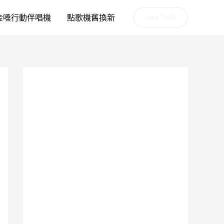
金嗓行動伴唱機
點歌機舊換新
Line Talk