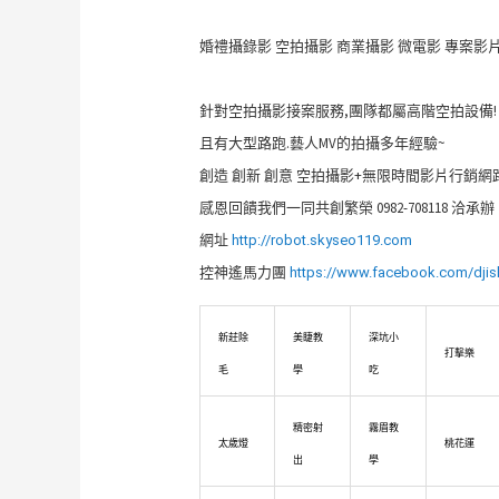
婚禮攝錄影 空拍攝影 商業攝影 微電影 專案影
針對空拍攝影接案服務,團隊都屬高階空拍設備!
且有大型路跑.藝人MV的拍攝多年經驗~
創造 創新 創意 空拍攝影+無限時間影片行銷
感恩回饋我們一同共創繁榮 0982-708118 洽承辦
網址
http://robot.skyseo119.com
控神遙馬力團
https://www.facebook.com/djis
新莊除
美睫教
深坑小
打擊樂
毛
學
吃
精密射
霧眉教
太歲燈
桃花運
出
學