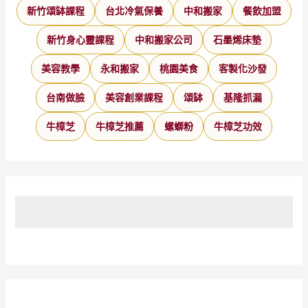
新竹頌缽課程
台北冷氣保養
中和搬家
餐飲加盟
新竹身心靈課程
中和搬家公司
石墨烯床墊
美容教學
永和搬家
桃園美食
客製化沙發
台南做臉
美容創業課程
頌缽
基隆抓漏
牛樟芝
牛樟芝推薦
螺螄粉
牛樟芝功效