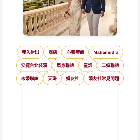
埋入射出
商店
心靈療癒
Mahamudra
安捷台北裝潢
單身聯誼
童話
二婚聯誼
未婚聯誼
天珠
婚友社
婚友社常見問題