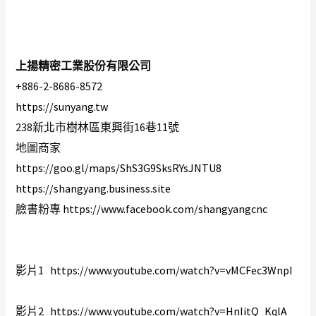
上揚精密工業股份有限公司
+886-2-8686-8572 
https://sunyang.tw
238新北市樹林區東興街16巷11號 
地圖商家 
https://goo.gl/maps/ShS3G9SksRYsJNTU8
https://shangyang.business.site
臉書粉專 
https://www.facebook.com/shangyangcnc
影片1   
https://www.youtube.com/watch?v=vMCFec3WnpI
影片2   
https://www.youtube.com/watch?v=HnIitQ_KqlA