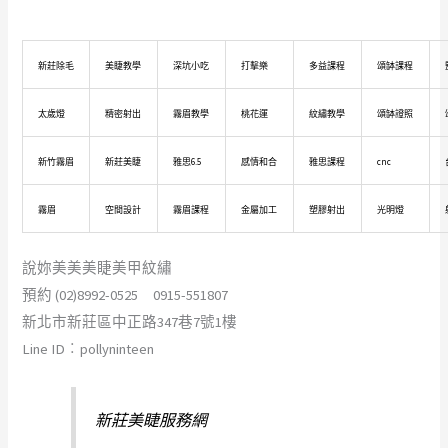
新莊除毛
美睫教學
深坑小吃
打擊樂
多益課程
頌缽課程
太歲燈
精密射出
霧眉教學
桃花運
紋繡教學
頌缽證照
新竹霧眉
新莊美睫
雅思6.5
感情和合
雅思課程
cnc
霧眉
空間設計
霧眉課程
金屬加工
塑膠射出
光明燈
說妳美美美睫美甲紋繡
預約 (02)8992-0525 0915-551807
新北市新莊區中正路347巷7號1樓
Line ID︰pollyninteen
新莊美睫服務網