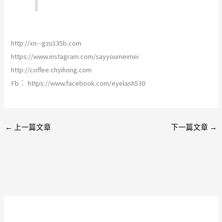
http://xn--gzu135b.com
https://www.instagram.com/sayyoumeimei
http://coffee.chyihong.com
Fb︰ https://www.facebook.com/eyelash530
←
上一篇文章
下一篇文章
→