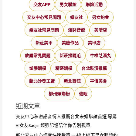
交友APP
男女聯誼
聯誼活動
交友中心常見問題
婚友社
男女約會
婚友社常見問題
頌缽音療
美睫店
新莊美甲
美睫作品
美甲店
紋繡常見問題
新莊接睫毛
牛樟芝滴丸
塑膠鋼模
精密鋼模
台北裝潢推薦
新北沙發工廠
新北聯誼
平價美食
柳州螺螄粉
催眠
近期文章
交友中心私密語音情人推薦台北未婚聯誼首選 專屬
AI女友Saejin 超強記憶陪伴你告別孤單
新北交友中心語音快速脫單 vip線上線下男女聯誼約