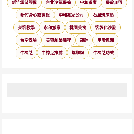
新竹頌缽課程
台北冷氣保養
中和搬家
餐飲加盟
新竹身心靈課程
中和搬家公司
石墨烯床墊
美容教學
永和搬家
桃園美食
客製化沙發
台南做臉
美容創業課程
頌缽
基隆抓漏
牛樟芝
牛樟芝推薦
螺螄粉
牛樟芝功效