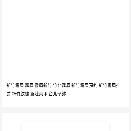
械
加
工
廠
台
灣
cnc
金
屬
零
件
新竹霧眉
霧眉
霧眉新竹
竹北霧眉
新竹霧眉預約
新竹霧眉推
加
薦
新竹紋繡
新莊美甲
台北頌缽
工
廠
推
薦