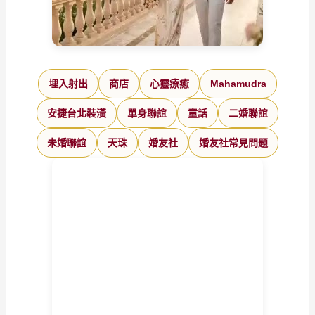
埋入射出
商店
心靈療癒
Mahamudra
安捷台北裝潢
單身聯誼
童話
二婚聯誼
未婚聯誼
天珠
婚友社
婚友社常見問題