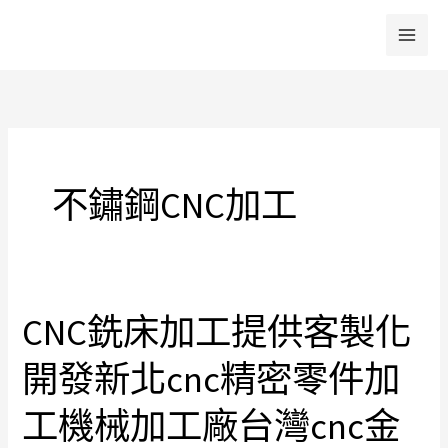
跳
至
主
要
內
容
不鏽鋼CNC加工
CNC銑床加工提供客製化
CNC
銑
開發新北cnc精密零件加
床
加
工機械加工廠台灣cnc金
工