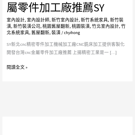
提
屬零件加工廠推薦SY
供
客
室內設計
,
室內設計師
,
新竹室內設計
,
新竹系統家具
,
新竹裝
潢
,
新竹裝潢公司
,
桃園舊屋翻新
,
桃園裝潢
,
竹北室內設計
,
竹
製
北系統家具
,
舊屋翻新
,
裝潢
/
chyihong
化
開
SY新北cnc精密零件加工機械加工廠CNC銑床加工提供客製化
發
開發台灣cnc金屬零件加工廠推薦 上揚精密工業是一 […]
新
閱讀全文 »
北
cnc
精
密
零
件
加
工
機