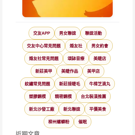
交友APP
男女聯誼
聯誼活動
交友中心常見問題
婚友社
男女約會
婚友社常見問題
頌缽音療
美睫店
新莊美甲
美睫作品
美甲店
紋繡常見問題
新莊接睫毛
牛樟芝滴丸
塑膠鋼模
精密鋼模
台北裝潢推薦
新北沙發工廠
新北聯誼
平價美食
柳州螺螄粉
催眠
近期文章