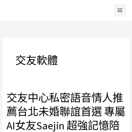
跳
至
主
要
內
容
交友軟體
交友中心私密語音情人推
交
友
薦台北未婚聯誼首選 專屬
中
心
AI女友Saejin 超強記憶陪
私