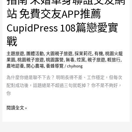
指南 未婚單身聯誼交友網
引
朋
擎
站 免費交友APP推薦
友
CUBI
AI
CupidPress 108篇戀愛實
隱
情
私
戰
人
語
教
音
主題旅遊
,
團體活動
,
大園親子旅遊
,
採茉莉花
,
有機
,
桃園火龍
學
信
果園
,
桃園親子旅遊
,
桃園露營
,
無毒
,
焢窯
,
親子旅遊
,
輕旅行
,
指
差
農地認養
,
開心農場
,
養蜂導覽
/
chyihong
南
用
為什麼你總是聊不下去？ 明明長得不差、工作穩定，但每次
未
最
配對成功後，話題總是不超過三句就乾掉？ 你不是不夠好，
婚
真
你
單
實
身
的
閱讀全文 »
聯
聲
誼
音
交
撩