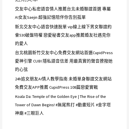
交友中心私密語音情人推薦台北未婚聯誼首選 專屬
AI女友Saejin 超強記憶陪伴你告別孤單
新北交友中心語音快速脫單 vip線上線下男女聯誼約
會530破盤特權 戀愛秘書交友app推薦婚友社遇見你
的愛人
台北桃園新竹交友中心免費交友網站首選CupidPress
愛神引擎 CUBI 隱私語音信差 用最真實的聲音撩撥她
的心弦
24h追女朋友AI情人教學指南 未婚單身聯誼交友網站
免費交友APP推薦 CupidPress 108篇戀愛實戰
Koala Da: Temple of the Golden Eye | The Rise of the
Tower of Dawn Begins! #無尾熊打 #動畫短片 #金字塔
神廟 #三眼巨人