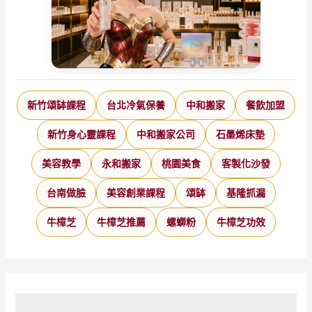
新竹頌缽課程
台北冷氣保養
中和搬家
餐飲加盟
新竹身心靈課程
中和搬家公司
石墨烯床墊
美容教學
永和搬家
桃園美食
客製化沙發
台南做臉
美容創業課程
頌缽
基隆抓漏
牛樟芝
牛樟芝推薦
螺螄粉
牛樟芝功效