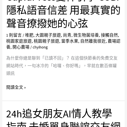
AI
竹
隱私語音信差 用最真實的
女
交
聲音撩撥她的心弦
友
友
Saejin
中
1 則留言
/
堆肥
,
大園親子旅遊
,
尚青
,
微生物菌培養
,
接觸自然
,
超
心
桃園家庭旅遊
,
桃園親子旅遊
,
當季水果
,
自然離我很近
,
農場認
強
免
養
,
開心農場
/
chyihong
記
費
為什麼你總是聊到「已讀不回」？ 在這個快節奏的免費交友
憶
交
網站時代，一句冰冷的「哈囉、你好嗎」，早就在數百條罐
陪
友
頭訊
伴
網
你
站
閱讀全文 »
告
首
別
選
孤
CupidPress
24h追女朋友AI情人教學
24h
單
愛
追
神
女