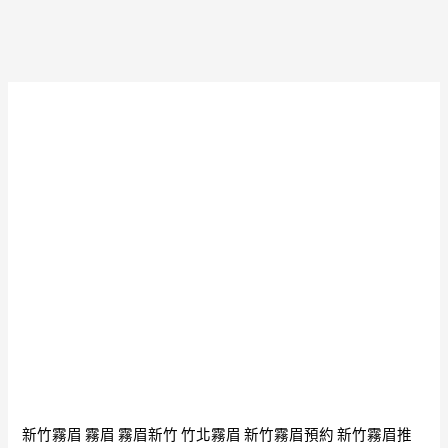
友
撥
網
她
站
的
免
心
費
弦
交
友
APP
推
薦
CupidPress
108
篇
戀
愛
實
新竹霧眉
霧眉
霧眉新竹
竹北霧眉
新竹霧眉預約
新竹霧眉推
戰