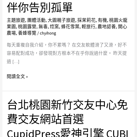
密
伴你告別孤單
語
音
主題旅遊
,
團體活動
,
大園親子旅遊
,
採茉莉花
,
有機
,
桃園火龍
果園
,
桃園露營
,
無毒
,
焢窯
,
蜂花雪葉
,
輕旅行
,
農地認養
,
開心
情
農場
,
養蜂導覽
/
chyihong
人
推
每天重複自我介紹，你不累嗎？ 在交友軟體滑了又滑，好不
薦
容易配對成功，卻發現對方根本不在乎你說過什麼。 昨天提
台
過 […]
北
閱讀全文 »
未
婚
聯
台北桃園新竹交友中心免
誼
台
首
北
費交友網站首選
選
桃
專
園
CupidPress愛神引擎 CUBI
屬
新