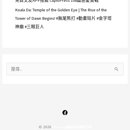
免費交友APP推薦 CupidPress 108篇戀愛實戰
Koala Da: Temple of the Golden Eye | The Rise of the
Tower of Dawn Begins! #無尾熊打 #動畫短片 #金字塔
神廟 #三眼巨人
搜
尋
關
鍵
字
:
© 2026
P
o
w
e
r
b
y
驅
動
城
市
網
路
行
銷