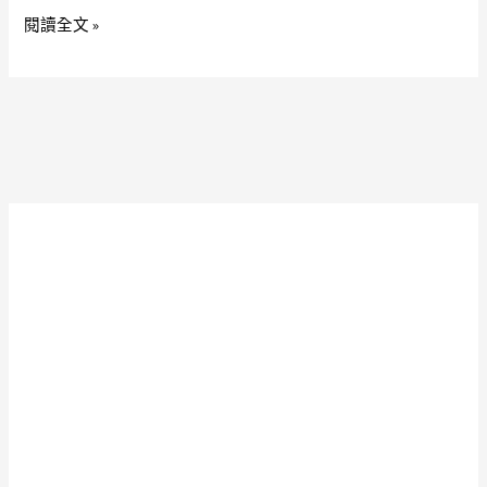
公
閱讀全文 »
司
讚
讚
讚
勤
勞
用
心
愛
賣
力
日
夜
間
新