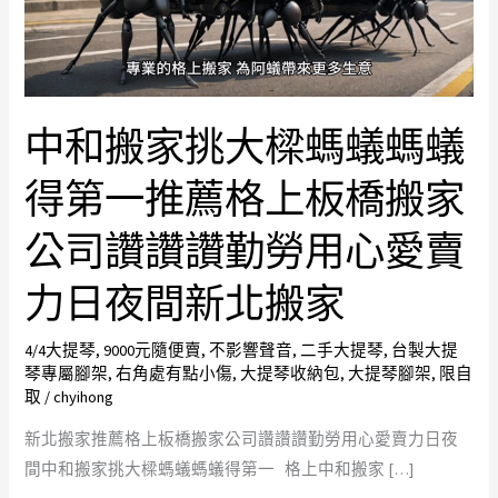
大
樑
螞
蟻
螞
中和搬家挑大樑螞蟻螞蟻
蟻
得第一推薦格上板橋搬家
得
第
公司讚讚讚勤勞用心愛賣
一
推
力日夜間新北搬家
薦
格
4/4大提琴
,
9000元隨便賣
,
不影響聲音
,
二手大提琴
,
台製大提
上
琴專屬腳架
,
右角處有點小傷
,
大提琴收納包
,
大提琴腳架
,
限自
取
/
chyihong
板
橋
新北搬家推薦格上板橋搬家公司讚讚讚勤勞用心愛賣力日夜
搬
間中和搬家挑大樑螞蟻螞蟻得第一 格上中和搬家 […]
家