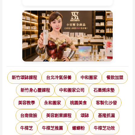
新竹頌缽課程
台北冷氣保養
中和搬家
餐飲加盟
新竹身心靈課程
中和搬家公司
石墨烯床墊
美容教學
永和搬家
桃園美食
客製化沙發
台南做臉
美容創業課程
頌缽
基隆抓漏
牛樟芝
牛樟芝推薦
螺螄粉
牛樟芝功效