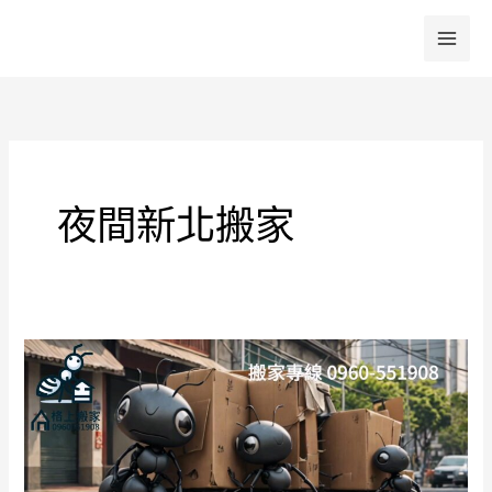
跳
至
主
要
內
容
夜間新北搬家
中
和
搬
家
挑