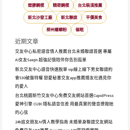
塑膠鋼模
精密鋼模
台北裝潢推薦
新北沙發工廠
新北聯誼
平價美食
柳州螺螄粉
催眠
近期文章
交友中心私密語音情人推薦台北未婚聯誼首選 專屬
AI女友Saejin 超強記憶陪伴你告別孤單
新北交友中心語音快速脫單 vip線上線下男女聯誼約
會530破盤特權 戀愛秘書交友app推薦婚友社遇見你
的愛人
台北桃園新竹交友中心免費交友網站首選CupidPress
愛神引擎 CUBI 隱私語音信差 用最真實的聲音撩撥她
的心弦
24h追女朋友AI情人教學指南 未婚單身聯誼交友網站