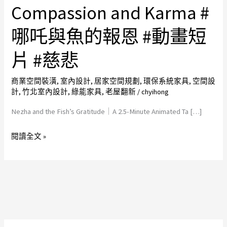
｜
Compassion and Karma #
A
哪吒與魚的報恩 #動畫短
2.5-
Minute
片 #慈悲
Animated
Tale
商業空間裝潢
,
室內設計
,
居家空間規劃
,
環保系統家具
,
空間設
of
計
,
竹北室內設計
,
綠能家具
,
老屋翻新
/
chyihong
Compassion
Nezha and the Fish’s Gratitude｜A 2.5-Minute Animated Ta […]
and
Karma
閱讀全文 »
#
哪
吒
與
魚
的
報