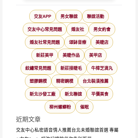
交友APP
男女聯誼
聯誼活動
交友中心常見問題
婚友社
男女約會
婚友社常見問題
頌缽音療
美睫店
新莊美甲
美睫作品
美甲店
紋繡常見問題
新莊接睫毛
牛樟芝滴丸
塑膠鋼模
精密鋼模
台北裝潢推薦
新北沙發工廠
新北聯誼
平價美食
柳州螺螄粉
催眠
近期文章
交友中心私密語音情人推薦台北未婚聯誼首選 專屬