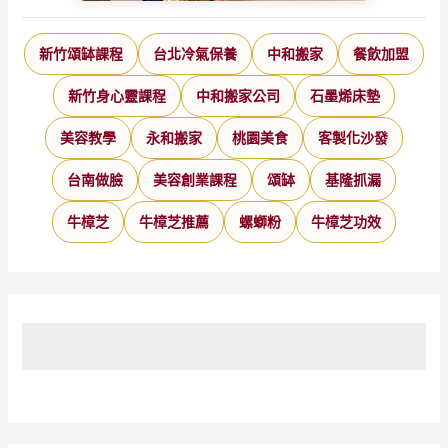
新竹頌缽課程
台北冷氣保養
中和搬家
餐飲加盟
新竹身心靈課程
中和搬家公司
石墨烯床墊
美容教學
永和搬家
桃園美食
客製化沙發
台南做臉
美容創業課程
頌缽
基隆抓漏
牛樟芝
牛樟芝推薦
螺螄粉
牛樟芝功效