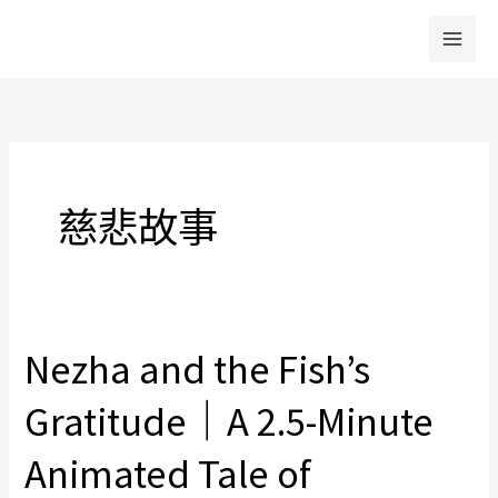
跳
至
主
要
內
容
慈悲故事
Nezha and the Fish’s
Nezha
and
Gratitude｜A 2.5-Minute
the
Fish’s
Animated Tale of
Gratitude