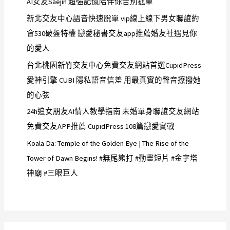
AI女友Saejin 超強記憶陪伴你告別孤單
新北交友中心語音快速脫單 vip線上線下男女聯誼約
會530破盤特權 戀愛秘書交友app推薦婚友社遇見你
的愛人
台北桃園新竹交友中心免費交友網站首選CupidPress
愛神引擎 CUBI 隱私語音信差 用最真實的聲音撩撥她
的心弦
24h追女朋友AI情人教學指南 未婚單身聯誼交友網站
免費交友APP推薦 CupidPress 108篇戀愛實戰
Koala Da: Temple of the Golden Eye | The Rise of the
Tower of Dawn Begins! #無尾熊打 #動畫短片 #金字塔
神廟 #三眼巨人