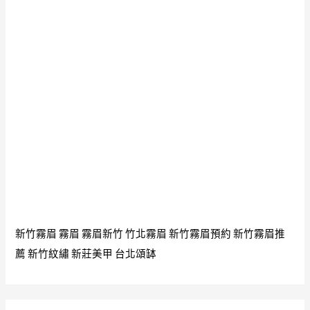
恩
#
動
畫
短
片
#
慈
悲
新竹霧眉
霧眉
霧眉新竹
竹北霧眉
新竹霧眉預約
新竹霧眉推
薦
新竹紋繡
新莊美甲
台北頌缽