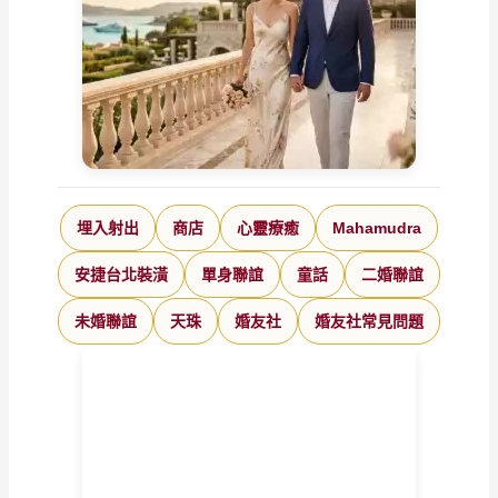
埋入射出
商店
心靈療癒
Mahamudra
安捷台北裝潢
單身聯誼
童話
二婚聯誼
未婚聯誼
天珠
婚友社
婚友社常見問題