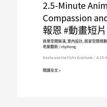
2.5-Minute Anim
the
Fish’s
Compassion 
Gratitude
｜
報恩 #動畫短片
A
2.5-
商業空間裝潢
,
室內設計
,
居家空間規
Minute
老屋翻新
/
chyihong
Animated
Nezha and the Fish’s Gratitude｜A 2.5
Tale
of
閱讀全文 »
Compassion
and
Karma
#
哪