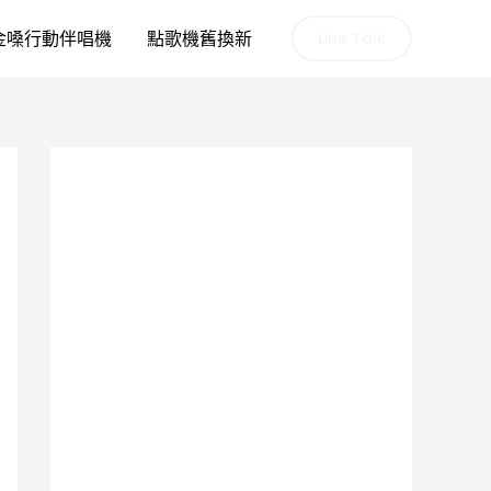
金嗓行動伴唱機
點歌機舊換新
Line Talk