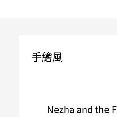
跳
至
主
要
內
容
手繪風
Nezha and the F
Nezha
and