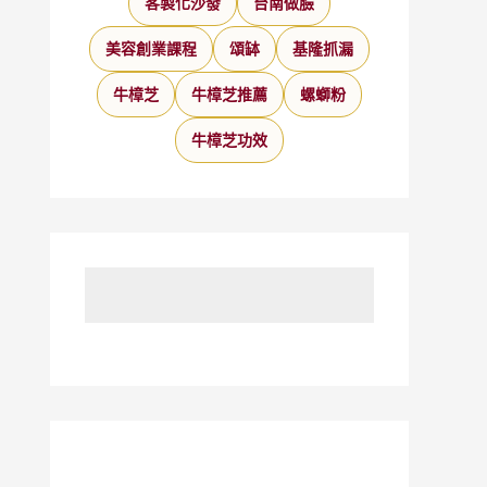
客製化沙發
台南做臉
美容創業課程
頌缽
基隆抓漏
牛樟芝
牛樟芝推薦
螺螄粉
牛樟芝功效