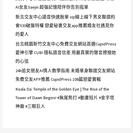
AI女友Saejin 超強記憶陪伴你告別孤單
新北交友中心語音快速脫單 vip線上線下男女聯誼約
會530破盤特權 戀愛秘書交友app推薦婚友社遇見你
的愛人
台北桃園新竹交友中心免費交友網站首選CupidPress
愛神引擎 CUBI 隱私語音信差 用最真實的聲音撩撥她
的心弦
24h追女朋友AI情人教學指南 未婚單身聯誼交友網站
免費交友APP推薦 CupidPress 108篇戀愛實戰
Koala Da: Temple of the Golden Eye | The Rise of the
Tower of Dawn Begins! #無尾熊打 #動畫短片 #金字塔
神廟 #三眼巨人