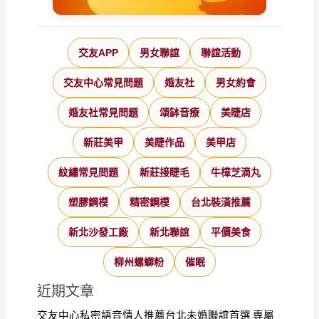
交友APP
男女聯誼
聯誼活動
交友中心常見問題
婚友社
男女約會
婚友社常見問題
頌缽音療
美睫店
新莊美甲
美睫作品
美甲店
紋繡常見問題
新莊接睫毛
牛樟芝滴丸
塑膠鋼模
精密鋼模
台北裝潢推薦
新北沙發工廠
新北聯誼
平價美食
柳州螺螄粉
催眠
近期文章
交友中心私密語音情人推薦台北未婚聯誼首選 專屬