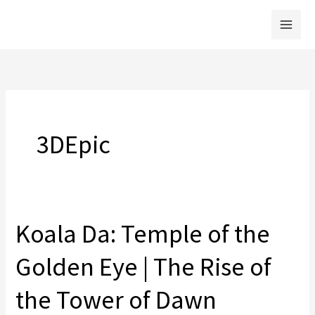
跳
至
主
要
內
容
3DEpic
Koala Da: Temple of the
Koala
Da:
Golden Eye | The Rise of
Temple
of
the Tower of Dawn
the