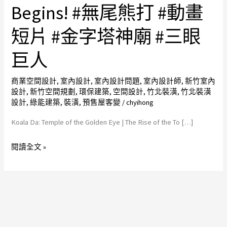
Golden
Begins! #無尾熊打 #動畫
Eye
短片 #金字塔神廟 #三眼
|
The
巨人
Rise
of
商業空間設計
,
室內設計
,
室內設計問題
,
室內設計師
,
新竹室內
the
設計
,
新竹空間規劃
,
環保建築
,
空間設計
,
竹北裝潢
,
竹北裝潢
Tower
設計
,
綠能建築
,
裝潢
,
預售屋客變
/
chyihong
of
Koala Da: Temple of the Golden Eye | The Rise of the To […]
Dawn
Begins!
閱讀全文 »
#
無
尾
熊
打
#