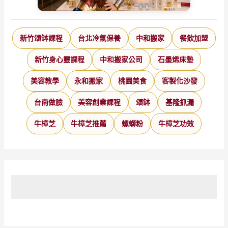
新竹頌缽課程
台北冷氣保養
中和搬家
餐飲加盟
新竹身心靈課程
中和搬家公司
石墨烯床墊
美容教學
永和搬家
桃園美食
客製化沙發
台南做臉
美容創業課程
頌缽
基隆抓漏
牛樟芝
牛樟芝推薦
螺螄粉
牛樟芝功效