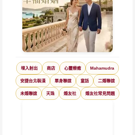
埋入射出
商店
心靈療癒
Mahamudra
安捷台北裝潢
單身聯誼
童話
二婚聯誼
未婚聯誼
天珠
婚友社
婚友社常見問題