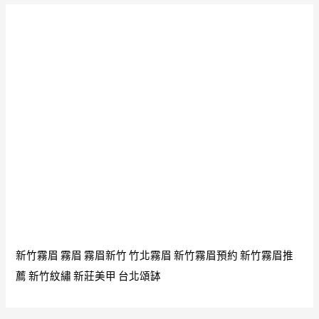
動
畫
短
片
#
金
字
塔
神
廟
#
三
眼
新竹霧眉
霧眉
霧眉新竹
竹北霧眉
新竹霧眉預約
新竹霧眉推
巨
薦
新竹紋繡
新莊美甲
台北頌缽
人